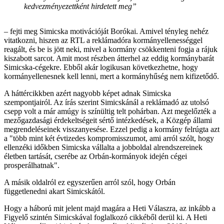
kedvezményezettként hirdetett meg”
– fejti meg Simicska motivációját Borókai. Amivel tényleg nehéz
vitatkozni, hiszen az RTL a reklámadóra kormányellenességgel
reagált, és be is jött neki, mivel a kormány csökkenteni fogja a rájuk
kiszabott sarcot. Amit most részben átterhel az eddig kormánybarát
Simicska-cégekre. Ebből akár logikusan következhetne, hogy
kormányellenesnek kell lenni, mert a kormányhűség nem kifizetődő.
A háttércikkben azért nagyobb képet adnak Simicska
szempontjairól. Az írás szerint Simicskánál a reklámadó az utolsó
csepp volt a már amúgy is színültig telt pohárban. Azt megelőzték a
mezőgazdasági érdekeltségeit sértő intézkedések, a Közgép állami
megrendeléseinek visszanyesése. Ezzel pedig a kormány felrúgta azt
a "több mint két évtizedes kompromisszumot, ami arról szólt, hogy
ellenzéki időkben Simicska vállalta a jobboldal alrendszereinek
életben tartását, cserébe az Orbán-kormányok idején cégei
prosperálhatnak".
A másik oldalról ez egyszerűen arról szól, hogy Orbán
függetlenedni akart Simicskától.
Hogy a háború mit jelent majd magára a Heti Válaszra, az inkább a
Figyelő szintén Simicskával foglalkozó cikkéből derül ki. A Heti