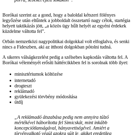
Borókai szerint az a gond, hogy a baloldal kétszeri fölényes
legyőzése után eltűntek a jobboldalt összetartó nagy célok, startégia
helyett taktikázás jött, „a közös ügy hűlt helyét az egyéni érdekek
küzdelme váltotta fel”.
Orbán nemzetközi nagypolitikai dolgokkal volt elfoglalva, és senki
nincs a Fideszben, aki az itthoni dolgokban pótolni tudná.
A sikeres válságkezelést pedig a szélsebes kapkodás váltotta fel. A
Borókai véleményét erősíti háttércikkben fel is sorolnak több ilyet:
minisztériumok költözése
internetadó
drogteszt
reklámadó
gyülekezési törvbény módosítása
útdíj
„A reklámadó átszabása pedig nem annyira túlzó
mértékével háborította fel Simicskát, mint inkább
koncepciótlanságával, hányavetiségével. Amiért a
törvényalkotó végül azokra sújt le, akiket eredetileg