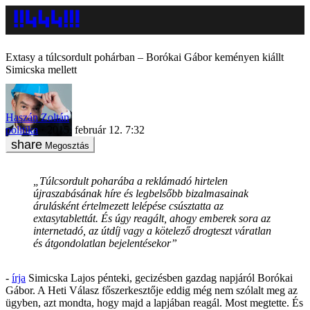
Extasy a túlcsordult pohárban – Borókai Gábor keményen kiállt
Simicska mellett
Haszán Zoltán
politika
2015. február 12. 7:32
Megosztás
„Túlcsordult poharába a reklámadó hirtelen
újraszabásának híre és legbelsőbb bizalmasainak
árulásként értelmezett lelépése csúsztatta az
extasytablettát. És úgy reagált, ahogy emberek sora az
internetadó, az útdíj vagy a kötelező drogteszt váratlan
és átgondolatlan bejelentésekor”
-
írja
Simicska Lajos pénteki, gecizésben gazdag napjáról Borókai
Gábor. A Heti Válasz főszerkesztője eddig még nem szólalt meg az
ügyben, azt mondta, hogy majd a lapjában reagál. Most megtette. És