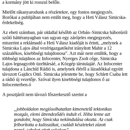
a kormány jött ki rosszul belőle.
Mielőtt rákanyarodunk a részletekre, egy fontos megjegyzés.
Borókai a publijában nem említi meg, hogy a Heti Válasz Simicska-
érdekeltség.
Az eheti számban, pár oldallal később az Orbán–Simicska háborúról
szóló háttéranyagban van ugyan egy zárójeles megjegyezés,
miszerint a reklámadó a Heti Válasz kiadóját is érinti, „melynek a
Simicska Lajos által vezérigazgatóként irányított Mahir a 12
százalékos, kisebbségi tulajdonosa”. Azt már nem említik, hogy a
többségi tulajdnos az Infocenter, Nyerges Zsolt cége, Simicska
Lajos legnagyobb üzelttársáé, a Közgép társtulajáé. Az Infocenter
tulajdona a Lánchíd Rádió is, amelynek éléről a lázadókkal együtt
távozott Gajdics Ottó. Simicska jelentette be, hogy Schlett Csaba lett
a rádió új vezetője. Szóval ilyen kisebbségi tulajdonos ő az
Infocenterben.ó
A posztjáról nem távozó főszerkesztő szerint a
„jobboldalon megjósolhatatlan kimenetelű tektonikus
mozgás, elemi átrendeződés indult el. Hiba lenne azt
gondolni, hogy Simicska nekiindulása okozta. Az csak
felborította a kulisszákat, családi készleteket zúzott
porrá, sebeket ejtett sokakon”.