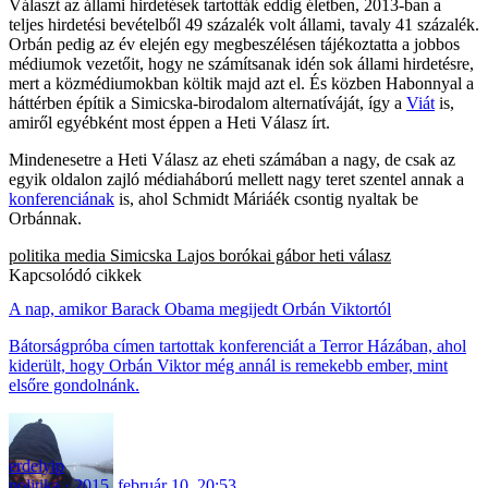
Választ az állami hirdetések tartották eddig életben, 2013-ban a
teljes hirdetési bevételből 49 százalék volt állami, tavaly 41 százalék.
Orbán pedig az év elején egy megbeszélésen tájékoztatta a jobbos
médiumok vezetőit, hogy ne számítsanak idén sok állami hirdetésre,
mert a közmédiumokban költik majd azt el. És közben Habonnyal a
háttérben építik a Simicska-birodalom alternatíváját, így a
Viát
is,
amiről egyébként most éppen a Heti Válasz írt.
Mindenesetre a Heti Válasz az eheti számában a nagy, de csak az
egyik oldalon zajló médiaháború mellett nagy teret szentel annak a
konferenciának
is, ahol Schmidt Máriáék csontig nyaltak be
Orbánnak.
politika
media
Simicska Lajos
borókai gábor
heti válasz
Kapcsolódó cikkek
A nap, amikor Barack Obama megijedt Orbán Viktortól
Bátorságpróba címen tartottak konferenciát a Terror Házában, ahol
kiderült, hogy Orbán Viktor még annál is remekebb ember, mint
elsőre gondolnánk.
erdelyip
politika
2015. február 10. 20:53