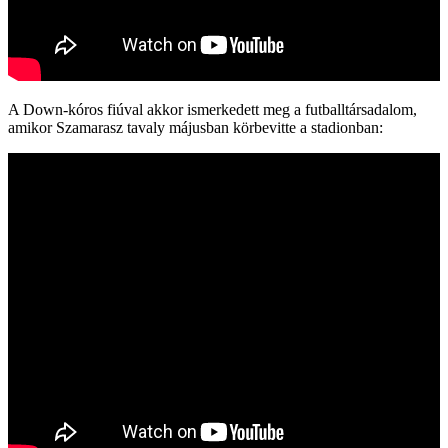
A Down-kóros fiúval akkor ismerkedett meg a futballtársadalom,
amikor Szamarasz tavaly májusban körbevitte a stadionban: