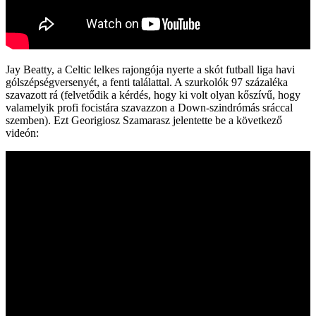
Jay Beatty, a Celtic lelkes rajongója nyerte a skót futball liga havi
gólszépségversenyét, a fenti találattal. A szurkolók 97 százaléka
szavazott rá (felvetődik a kérdés, hogy ki volt olyan kőszívű, hogy
valamelyik profi focistára szavazzon a Down-szindrómás sráccal
szemben). Ezt Georigiosz Szamarasz jelentette be a következő
videón: