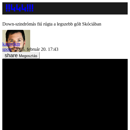
Down-szindrómás fiú rúgta a legszebb gólt Skóciában
kasnyikm
sport
2015. február 20. 17:43
Megosztás