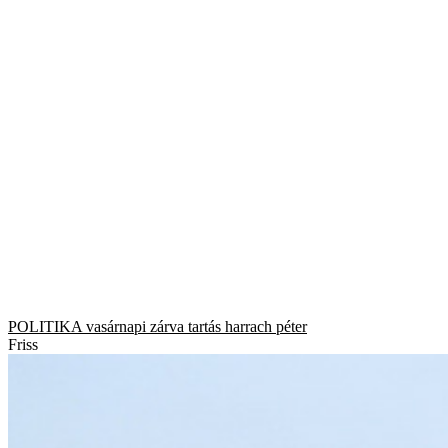
POLITIKA
vasárnapi zárva tartás
harrach péter
Friss