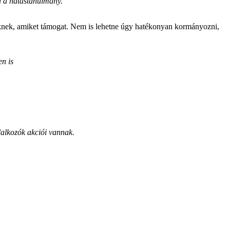
a a hatástanulmány."
eknek, amiket támogat. Nem is lehetne úgy hatékonyan kormányozni,
en is
alkozók akciói vannak.