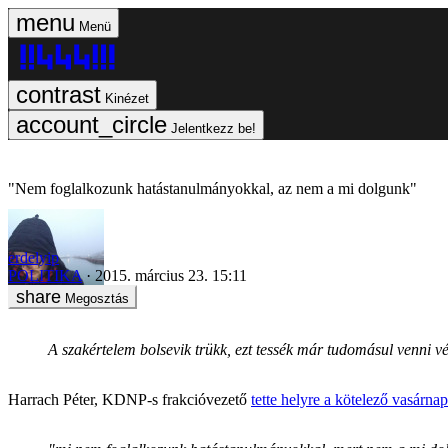
Menü
Kinézet
Jelentkezz be!
"Nem foglalkozunk hatástanulmányokkal, az nem a mi dolgunk"
erdelyip
POLITIKA
2015. március 23. 15:11
Megosztás
A szakértelem bolsevik trükk, ezt tessék már tudomásul venni vé
Harrach Péter, KDNP-s frakcióvezető
tette helyre a kötelező vasárn