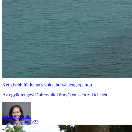
Két kisebb földrengés volt a horvát tengerparton
Az egyik rengést Dubrovnik környékén is érezni lehetett.
Székely Sarolta
természet
ma 8:23