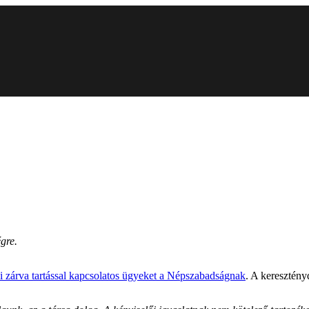
gre.
api zárva tartással kapcsolatos ügyeket a Népszabadságnak
. A keresztény