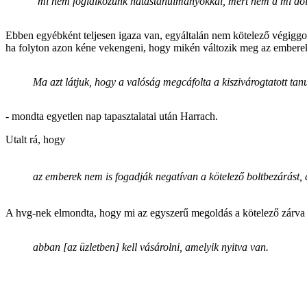
"mi nem foglalkozunk hatástanulmányokkal, mert nem a mi dolgu
Ebben egyébként teljesen igaza van, egyáltalán nem kötelező végigg
ha folyton azon kéne vekengeni, hogy mikén változik meg az emberek 
Ma azt látjuk, hogy a valóság megcáfolta a kiszivárogtatott tan
- mondta egyetlen nap tapasztalatai után Harrach.
Utalt rá, hogy
az emberek nem is fogadják negatívan a kötelező boltbezárást, 
A hvg-nek elmondta, hogy mi az egyszerű megoldás a kötelező zárva t
abban [az üzletben] kell vásárolni, amelyik nyitva van.