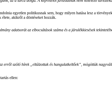
nk, az a tárca dolga. A képviselői javaslatnak nem kötelező tartozék
ondolnia egyetlen politikusnak sem, hogy milyen hatása lesz a törvény
élete, akikről a döntéseket hozzák.
ulmány adatsorát az elbocsátások száma és a járulékkiesések tekintetéb
az erről szóló hírek „eltúlzottak és hangulatkeltőek”, mögöttük
nagyváll
artás ellen: