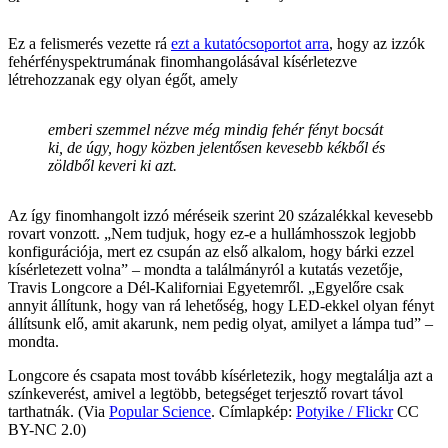
Ez a felismerés vezette rá
ezt a kutatócsoportot arra
, hogy az izzók
fehérfényspektrumának finomhangolásával kísérletezve
létrehozzanak egy olyan égőt, amely
emberi szemmel nézve még mindig fehér fényt bocsát
ki, de úgy, hogy közben jelentősen kevesebb kékből és
zöldből keveri ki azt.
Az így finomhangolt izzó méréseik szerint 20 százalékkal kevesebb
rovart vonzott. „Nem tudjuk, hogy ez-e a hullámhosszok legjobb
konfigurációja, mert ez csupán az első alkalom, hogy bárki ezzel
kísérletezett volna” – mondta a találmányról a kutatás vezetője,
Travis Longcore a Dél-Kaliforniai Egyetemről. „Egyelőre csak
annyit állítunk, hogy van rá lehetőség, hogy LED-ekkel olyan fényt
állítsunk elő, amit akarunk, nem pedig olyat, amilyet a lámpa tud” –
mondta.
Longcore és csapata most tovább kísérletezik, hogy megtalálja azt a
színkeverést, amivel a legtöbb, betegséget terjesztő rovart távol
tarthatnák. (Via
Popular Science
. Címlapkép:
Potyike / Flickr
CC
BY-NC 2.0)