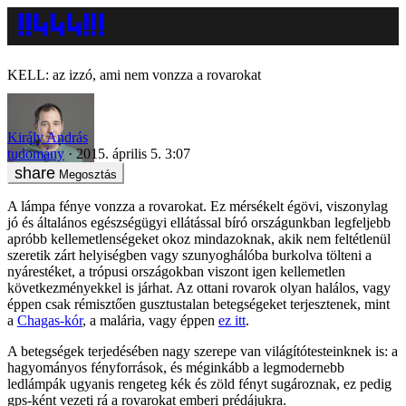
KELL: az izzó, ami nem vonzza a rovarokat
Király András
tudomány
2015. április 5. 3:07
Megosztás
A lámpa fénye vonzza a rovarokat. Ez mérsékelt égövi, viszonylag
jó és általános egészségügyi ellátással bíró országunkban legfeljebb
apróbb kellemetlenségeket okoz mindazoknak, akik nem feltétlenül
szeretik zárt helyiségben vagy szunyoghálóba burkolva tölteni a
nyárestéket, a trópusi országokban viszont igen kellemetlen
következményekkel is járhat. Az ottani rovarok olyan halálos, vagy
éppen csak rémisztően gusztustalan betegségeket terjesztenek, mint
a
Chagas-kór
, a malária, vagy éppen
ez itt
.
A betegségek terjedésében nagy szerepe van világítótesteinknek is: a
hagyományos fényforrások, és méginkább a legmodernebb
ledlámpák ugyanis rengeteg kék és zöld fényt sugároznak, ez pedig
gps-ként vezeti rá a rovarokat emberi prédájukra.