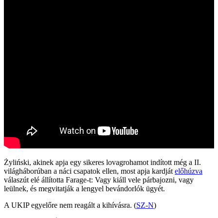
Żyliński, akinek apja egy sikeres lovagrohamot indított még a II.
világháborúban a náci csapatok ellen, most apja kardját
előhúzva
válaszút elé állította Farage-t: Vagy kiáll vele párbajozni, vagy
leülnek, és megvitatják a lengyel bevándorlók ügyét.
A UKIP egyelőre nem reagált a kihívásra. (
SZ-N
)