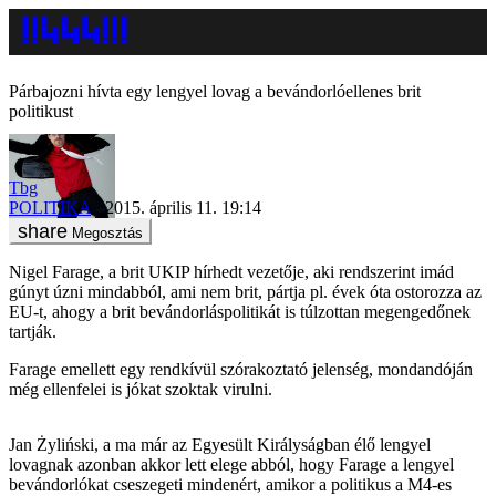
Párbajozni hívta egy lengyel lovag a bevándorlóellenes brit
politikust
Tbg
POLITIKA
2015. április 11. 19:14
Megosztás
Nigel Farage, a brit UKIP hírhedt vezetője, aki rendszerint imád
gúnyt úzni mindabból, ami nem brit, pártja pl. évek óta ostorozza az
EU-t, ahogy a brit bevándorláspolitikát is túlzottan megengedőnek
tartják.
Farage emellett egy rendkívül szórakoztató jelenség, mondandóján
még ellenfelei is jókat szoktak virulni.
Jan Żyliński, a ma már az Egyesült Királyságban élő lengyel
lovagnak azonban akkor lett elege abból, hogy Farage a lengyel
bevándorlókat cseszegeti mindenért, amikor a politikus a M4-es