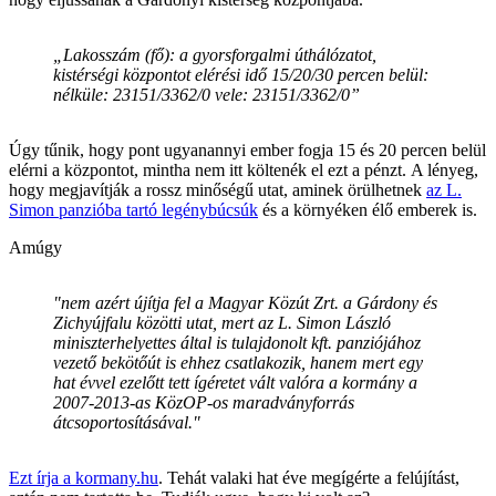
„Lakosszám (fő): a gyorsforgalmi úthálózatot,
kistérségi központot elérési idő 15/20/30 percen belül:
nélküle: 23151/3362/0 vele: 23151/3362/0”
Úgy tűnik, hogy pont ugyanannyi ember fogja 15 és 20 percen belül
elérni a központot, mintha nem itt költenék el ezt a pénzt. A lényeg,
hogy megjavítják a rossz minőségű utat, aminek örülhetnek
az L.
Simon panzióba tartó legénybúcsúk
és a környéken élő emberek is.
Amúgy
"nem azért újítja fel a Magyar Közút Zrt. a Gárdony és
Zichyújfalu közötti utat, mert az L. Simon László
miniszterhelyettes által is tulajdonolt kft. panziójához
vezető bekötőút is ehhez csatlakozik, hanem mert egy
hat évvel ezelőtt tett ígéretet vált valóra a kormány a
2007-2013-as KözOP-os maradványforrás
átcsoportosításával."
Ezt írja a kormany.hu
. Tehát valaki hat éve megígérte a felújítást,