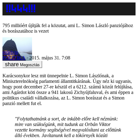
795 millióért újítják fel a közutat, ami L. Simon László panziójához
és borászatához is vezet
erdelyip
POLITIKA
2015. május 31. 7:08
Megosztás
Karácsonykor lesz mit ünnepelnie L. Simon Lászlónak, a
Miniszterelnökség parlamenti államtitkárának. Úgy néz ki ugyanis,
hogy pont december 27-re készül el a 6212. számú közút felújítása,
ami Agárdot köti össze a 941 lakosú Zichyújfaluval, és ami éppen a
politikus családi vállalkozása, az L. Simon borászat és a Simon
panzió mellett fut el.
"Folytathatnánk a sort, de inkább előre kell néznünk:
mire van szükségünk, mit tudunk az Orbán Viktor
vezette kormány segítségével megvalósítani az előttünk
álló években. Javítanunk kell a tókörnyék közúti