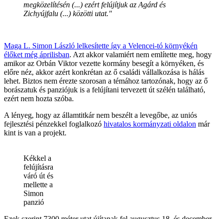
megközelítésén (...) ezért felújítjuk az Agárd és
Zichyújfalu (...) közötti utat."
Maga L. Simon László lelkesítette így a Velencei-tó környékén
élőket még áprilisban
. Azt akkor valamiért nem említette meg, hogy
amikor az Orbán Viktor vezette kormány besegít a környéken, és
előre néz, akkor azért konkrétan az ő családi vállalkozása is hálás
lehet. Biztos nem érezte szorosan a témához tartozónak, hogy az ő
borászatuk és panziójuk is a felújítani tervezett út szélén található,
ezért nem hozta szóba.
A lényeg, hogy az államtitkár nem beszélt a levegőbe, az uniós
fejlesztési pénzekkel foglalkozó
hivatalos kormányzati oldalon
már
kint is van a projekt.
Kékkel a
felújításra
váró út és
mellette a
Simon
panzió
Ezek szerint 7300 méter utat újítanak fel augusztus 18. és december