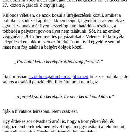
27. között Agárdtól Zichyújfaluig.
Különös véletlen, de azok közül a útfejlesztések közül, amiket a
politikus az idézett április cikkben beígért, egyelőre csak ennek az
egynek vannak már ilyen kézzelfogható, határidős részletei, a
többiről a palyazat.gov-on ilyet nem találtunk. Sőt, ha az ember
végignézi a 2015-ben nyertes pályázatokat a Velencei-tó környéki
településeken, akkor ezen az útfelújításon kívül egyelőre semmi
mást nem fog találni a beígért dolgok közül.
„Folytatni kell a kerékpárút-hálózatfejlesztését”
írta áprilisban
a zöldmozgalomban is jól ismert
fideszes politikus, de
sajnos a családi panzió előtt futó útra pont nem igaz
„a projekt során kerékpársáv nem kerül kialakításra”
írják a hivatalos leírásban. Nem csak ezt.
Egy érdekes sor olvasható arról is, hogy a környéken élő, és
dolgozó embereknek mennyivel fogja meggyorsítani a felújított út,
hogy eljussanak a Gárdonyi kistérség központjába.