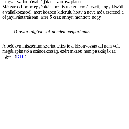
magyar szalonnával látják el az orosz piacot.
Mészáros Lőrinc egyébként arra is rosszul emlékezett, hogy kiszállt
a vállalkozásból, mert közben kiderült, hogy a neve még szerepel a
cégnyilvántartásban. Erre ő csak annyit mondott, hogy
Oroszországban sok minden megtörténhet.
A belügyminisztérium szerint teljes jogi bizonyossággal nem volt
megállapítható a szándékosság, ezért inkább nem piszkálják az
ügyet. (
RTL
)