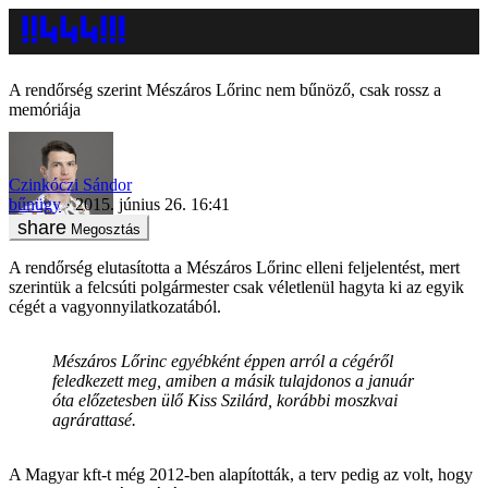
A rendőrség szerint Mészáros Lőrinc nem bűnöző, csak rossz a
memóriája
Czinkóczi Sándor
bűnügy
2015. június 26. 16:41
Megosztás
A rendőrség elutasította a Mészáros Lőrinc elleni feljelentést, mert
szerintük a felcsúti polgármester csak véletlenül hagyta ki az egyik
cégét a vagyonnyilatkozatából.
Mészáros Lőrinc egyébként éppen arról a cégéről
feledkezett meg, amiben a másik tulajdonos a január
óta előzetesben ülő Kiss Szilárd, korábbi moszkvai
agrárattasé.
A Magyar kft-t még 2012-ben alapították, a terv pedig az volt, hogy