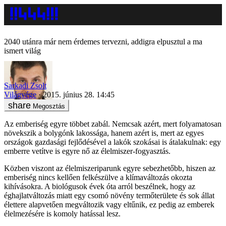
2040 utánra már nem érdemes tervezni, addigra elpusztul a ma
ismert világ
Sarkadi Zsolt
Világvége
2015. június 28. 14:45
Megosztás
Az emberiség egyre többet zabál. Nemcsak azért, mert folyamatosan
növekszik a bolygónk lakossága, hanem azért is, mert az egyes
országok gazdasági fejlődésével a lakók szokásai is átalakulnak: egy
emberre vetítve is egyre nő az élelmiszer-fogyasztás.
Közben viszont az élelmiszeriparunk egyre sebezhetőbb, hiszen az
emberiség nincs kellően felkészülve a klímaváltozás okozta
kihívásokra. A biológusok évek óta arról beszélnek, hogy az
éghajlatváltozás miatt egy csomó növény termőterülete és sok állat
élettere alapvetően megváltozik vagy eltűnik, ez pedig az emberek
élelmezésére is komoly hatással lesz.