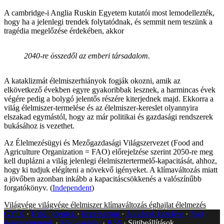
A cambridge-i Anglia Ruskin Egyetem kutatói most lemodellezték,
hogy ha a jelenlegi trendek folytatódnak, és semmit nem teszünk a
tragédia megelőzése érdekében, akkor
2040-re összedől az emberi társadalom.
A kataklizmát élelmiszerhiányok fogják okozni, amik az
elkövetkező években egyre gyakoribbak lesznek, a harmincas évek
végére pedig a bolygó jelentős részére kiterjednek majd. Ekkorra a
világ élelmiszer-termelése és az élelmiszer-kereslet olyannyira
elszakad egymástól, hogy az már politikai és gazdasági rendszerek
bukásához is vezethet.
Az Élelmezésügyi és Mezőgazdasági Világszervezet (Food and
Agriculture Organization = FAO) előrejelzése szerint 2050-re meg
kell duplázni a világ jelenlegi élelmisztertermelő-kapacitását, ahhoz,
hogy ki tudjuk elégíteni a növekvő igényeket. A klímaváltozás miatt
a jövőben azonban inkább a kapacitáscsökkenés a valószínűbb
forgatókönyv. (
Independent
)
Világvége
világvége
élelmiszer
klímaváltozás
éghajlat
élelmezés
GYIK
Hibát jelentek
Impresszum
Javítások kezelése
Jogi
dokumentumok
Médiaajánlat
RSS
Sütibeállítások