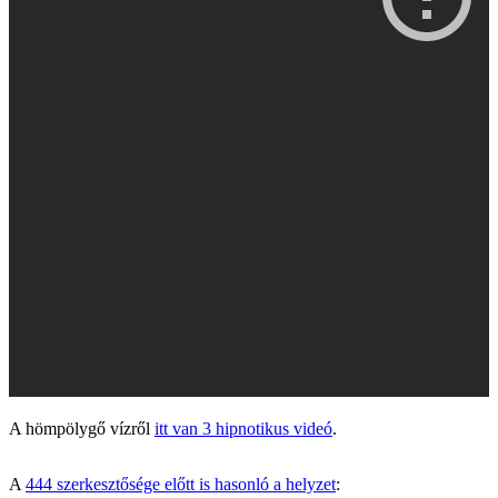
A hömpölygő vízről
itt van 3 hipnotikus videó
.
A
444 szerkesztősége előtt is hasonló a helyzet
: