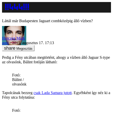
Láttál már Budapesten Jaguart combközépig álló vízben?
Herczeg Márk
autó
2015. augusztus 17. 17:13
Megosztás
Pedig a Fény utcában megtörtént, ahogy a vízben álló Jaguar S-type
az olvasónk, Bálint fotóján látható:
Fotó:
Bálint /
olvasónk
Tapolcának bezzeg
csak Lada Samara jutott
. Egyébként így néz ki a
Fény utca folytatása:
Fotó: