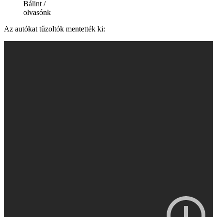
Bálint /
olvasónk
Az autókat tűzoltók mentették ki: