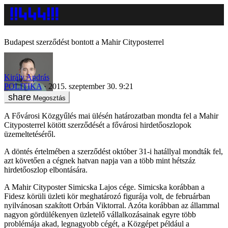
Budapest szerződést bontott a Mahir Cityposterrel
Király András
POLITIKA
2015. szeptember 30. 9:21
Megosztás
A Fővárosi Közgyűlés mai ülésén határozatban mondta fel a Mahir
Cityposterrel kötött szerződését a fővárosi hirdetőoszlopok
üzemeltetéséről.
A döntés értelmében a szerződést október 31-i hatállyal mondták fel,
azt követően a cégnek hatvan napja van a több mint hétszáz
hirdetőoszlop elbontására.
A Mahir Cityposter Simicska Lajos cége. Simicska korábban a
Fidesz körüli üzleti kör meghatározó figurája volt, de februárban
nyilvánosan szakított Orbán Viktorral. Azóta korábban az állammal
nagyon gördülékenyen üzletelő vállalkozásainak egyre több
problémája akad, legnagyobb cégét, a Közgépet például a