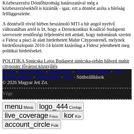
Közbeszerzési Döntőbizottság határozatával még a
közbeszerzésekből is kizárták - igaz, ezt a döntést azóta a bíróság
felfüggesztette.
A döntésről rövid hírben beszámoló MTI a hír angol nyelvű
változatában arról is írt, hogy a Demokratikus Koalíció budapesti
szervezete rendőrségi feljelentést tett amiatt, hogy tudomásuk szerint
a Fidesz a piaci ár alatt hirdethetett Mahir Cityposternél, melynek
hirdetőoszlopain 2010-14 között kizárólag a Fidesz jelenthetett meg
politikai hirdetéseket.
POLITIKA
Simicska Lajos
Budapest
simicska-orbán háború
mahir
cityposter
fővárosi közgyűlés
GYIK
Hibát jelentek
Impresszum
Javítások kezelése
Jogi
dokumentumok
Médiaajánlat
RSS
Sütibeállítások
©
2026
Magyar Jeti Zrt.
Vége
Menü
Címlap
Friss
Kör
Fiók