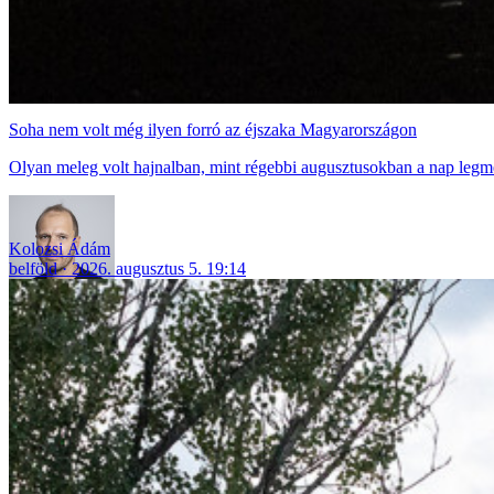
Soha nem volt még ilyen forró az éjszaka Magyarországon
Olyan meleg volt hajnalban, mint régebbi augusztusokban a nap legm
Kolozsi Ádám
belföld
2026. augusztus 5. 19:14