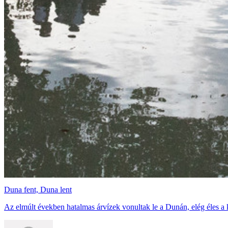
Duna fent, Duna lent
Az elmúlt években hatalmas árvízek vonultak le a Dunán, elég éles a 