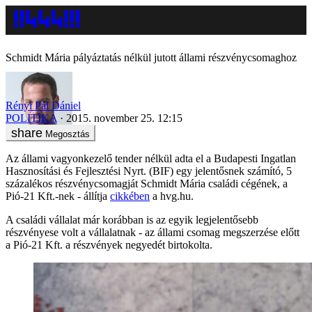
Schmidt Mária pályáztatás nélkül jutott állami részvénycsomaghoz
Rényi Pál Dániel
POLITIKA
2015. november 25. 12:15
Megosztás
Az állami vagyonkezelő tender nélkül adta el a Budapesti Ingatlan
Hasznosítási és Fejlesztési Nyrt. (BIF) egy jelentősnek számító, 5
százalékos részvénycsomagját Schmidt Mária családi cégének, a
Pió-21 Kft.-nek - állítja
cikkében
a hvg.hu.
A családi vállalat már korábban is az egyik legjelentősebb
részvényese volt a vállalatnak - az állami csomag megszerzése előtt
a Pió-21 Kft. a részvények negyedét birtokolta.