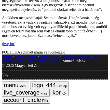
megsegítése nem tetszik a tulajdonostársaknak, de még a
kisrészvényeseknek sem. Egy megszólaló szerint mindenkit
meglepett a bejelentés, és "politikai okokat sejtenek a háttérben".
A cikkben megszólaltatják Schmidt lányát, Ungár Annát, a cég
vezetőjét, aki a vádakra reagálva válaszolva azt mondja, hogy „az
állam hosszú évekig volt egy olyan illikvid papír birtokában, amiből
egyetlen forint haszna sem volt az elmúlt több mint tíz évben (...)
most bevételhez jutott. Ezt adásvételnek hívják."
(
hvg.hu
)
POLITIKA
schmidt mária
vagyonkezelő
GYIK
Hibát jelentek
Impresszum
Javítások kezelése
Jogi
dokumentumok
Médiaajánlat
RSS
Sütibeállítások
©
2026
Magyar Jeti Zrt.
Vége
Menü
Címlap
Friss
Kör
Fiók