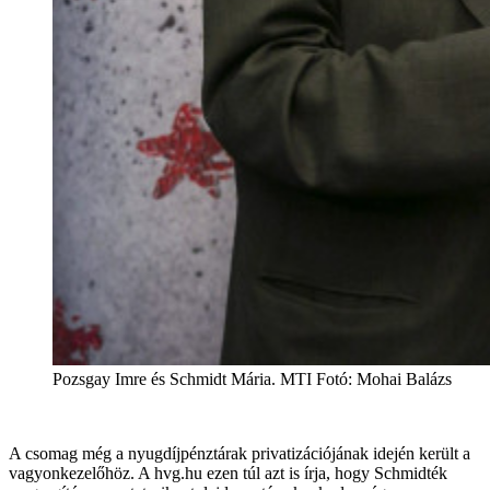
Pozsgay Imre és Schmidt Mária. MTI Fotó: Mohai Balázs
A csomag még a nyugdíjpénztárak privatizációjának idején került a
vagyonkezelőhöz. A hvg.hu ezen túl azt is írja, hogy Schmidték