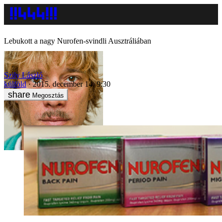
Lebukott a nagy Nurofen-svindli Ausztráliában
Szily László
külföld
2015. december 14. 9:30
Megosztás