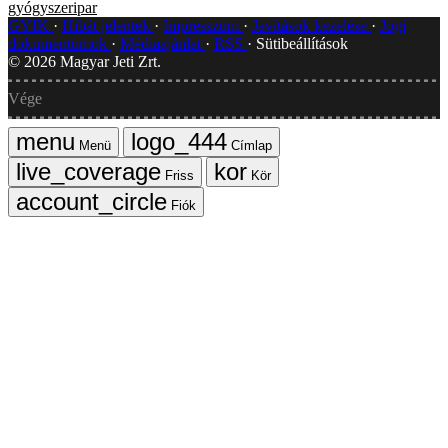
gyógyszeripar
GYIK
Hibát jelentek
Impresszum
Javítások kezelése
Jogi
dokumentumok
Médiaajánlat
RSS
Sütibeállítások
©
2026
Magyar Jeti Zrt.
Vége
Menü
Címlap
Friss
Kör
Fiók