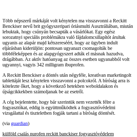
Több népszerű márkáját volt kénytelen ma visszavonni a Reckitt
Benckiser nevű brit gyógyszeripari óriásmulti Ausztráliában, miután
lebuktak, hogy csúnyán becsapták a vásárlókat. Egy egész
sorozatnyi speciális problémákra való fájdalomcsillapítót árultak
ugyanis az alapár majd kétszereséért, hogy az ügyben indult
eljárásban kiderüljön: pontosan ugyanazt csomagolták be
többféleképpen és az alapgyógyszert adták el másnak hazudva,
drágábban. Az aktív hatóanyag az összes esetben ugyanabból volt
ugyannyi, vagyis 342 milligram ibuprofen.
A Reckitt Benckiser a döntés után négyféle, kreatívan marketingolt
tablettáját lesz kénytelen visszavonni a polcokról. A bíróság arra is
kötelezte őket, hogy a következő hetekben weboldalakon és
újságcikkekben számoljanak be az esetről.
A cég bejelentette, hogy bár szerintük nem vezették félre a
fogyasztókat, eddig is együttműködtek a fogyasztóvédelmi
vizsgálattal és tiszteletben fogják tartani a bíróság döntését.
(via
guardian
)
külföld
csalás
nurofen
reckitt banckiser
fogyasztóvédelem