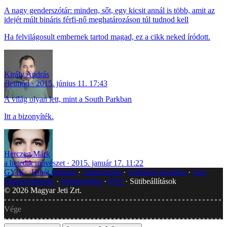
A nagy genderszótár: minden, sőt, egy kicsit annál is több, amit az
idejét múlt bináris férfi-nő meghatározáson túl tudnod kell
Ha felvilágosult embernek tartod magad, ez a cikk neked íródott.
Király András
életmód
2015. június 11. 17:43
A világ olyan lett, mint a South Parkban
Itt a bizonyíték.
Herczeg Márk
a hetedik művészet
2015. január 17. 11:22
GYIK
Hibát jelentek
Impresszum
Javítások kezelése
Jogi
dokumentumok
Médiaajánlat
RSS
Sütibeállítások
©
2026
Magyar Jeti Zrt.
Vége