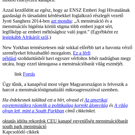
Azzal kezdődött az egész, hogy az ENSZ Emberi Jogi Hivatalának
gazdasági és társadalmi kérdésekkel foglalkozó részlegét vezető
Jyoti Sanghera 2014-ben
azt mondta
: „A menstruáció és a
menstruációs higiénia körüli stigma több emberi jogot sért,
legfőképp az emberi méltósághoz való jogot.” (Egyébként ez
leginkább Afrikáról szól
.)
New Yorkban természetesen már sokkal előrébb tart a havonta vérző
személyeket felszabadító mozgalom.
Ez a férfi
például
szolidaritásból havi egyszer vérfoltos fehér nadrágban megy
utcára, hogy ezzel támogassa a menstruációbarát világ eszméjét.
Forrás
Úgy tűnik, a kanapéval most végre Magyarországon is felveszik a
harcot a menstruációstigmatizáló mikroagresszióval szemben.
Ha érdekesnek találtad ezt a hírt, olvasd el
Az amerikai
egyetemistákra ráomlik a politikailag korrekt álomvilág
és
A világ
olyan lett, mint a South Parkban
című cikkeinket.
oktatás
idióta rekordok
CEU
kanapé
egyenlőség
menstruációbarát
south park
menstruáció
Kapcsolódó cikkek