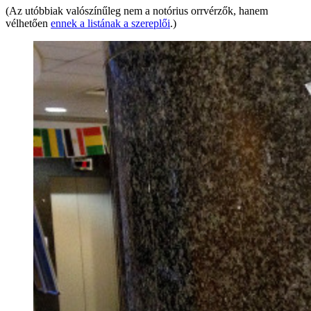
(Az utóbbiak valószínűleg nem a notórius orrvérzők, hanem
vélhetően
ennek a listának a szereplői
.)