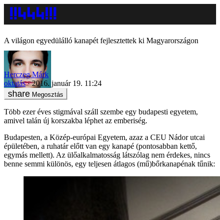
A világon egyedülálló kanapét fejlesztettek ki Magyarországon
Herczeg Márk
oktatás
2016. január 19. 11:24
Megosztás
Több ezer éves stigmával száll szembe egy budapesti egyetem,
amivel talán új korszakba léphet az emberiség.
Budapesten, a Közép-európai Egyetem, azaz a CEU Nádor utcai
épületében, a ruhatár előtt van egy kanapé (pontosabban kettő,
egymás mellett). Az ülőalkalmatosság látszólag nem érdekes, nincs
benne semmi különös, egy teljesen átlagos (mű)bőrkanapénak tűnik: