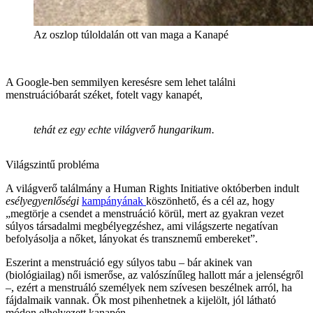
Az oszlop túloldalán ott van maga a Kanapé
A Google-ben semmilyen keresésre sem lehet találni
menstruációbarát széket, fotelt vagy kanapét,
tehát ez egy echte világverő hungarikum.
Világszintű probléma
A világverő találmány a Human Rights Initiative októberben indult
esélyegyenlőségi
kampányának
köszönhető, és a cél az, hogy
„megtörje a csendet a menstruáció körül, mert az gyakran vezet
súlyos társadalmi megbélyegzéshez, ami világszerte negatívan
befolyásolja a nőket, lányokat és transznemű embereket”.
Eszerint a menstruáció egy súlyos tabu – bár akinek van
(biológiailag) női ismerőse, az valószínűleg hallott már a jelenségről
–, ezért a menstruáló személyek nem szívesen beszélnek arról, ha
fájdalmaik vannak. Ők most pihenhetnek a kijelölt, jól látható
módon elhelyezett kanapén.