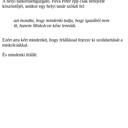
A helyi tankerületigazgató, Páva Péter épp csak befejezte
köszöntőjét, amikor egy helyi tanár szólalt fel:
azt mondta, hogy mindenki tudja, hogy igazából nem
itt, hanem Miskolcon kéne lenniük.
Ezért arra kért mindenkit, hogy felállással fejezze ki szolidaritását a
miskolciakkal.
És mindenki felállt: