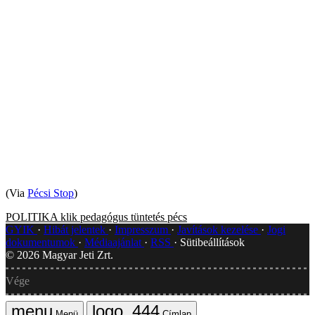
(Via
Pécsi Stop
)
POLITIKA
klik
pedagógus tüntetés
pécs
GYIK
Hibát jelentek
Impresszum
Javítások kezelése
Jogi
dokumentumok
Médiaajánlat
RSS
Sütibeállítások
©
2026
Magyar Jeti Zrt.
Vége
Menü
Címlap