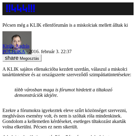
Pécsen még a KLIK ellenfórumán is a miskolciak mellett álltak ki
Király András
POLITIKA
2016. február 3. 22:37
Megosztás
A KLIK sajátos ellenakcióba kezdett szerdán, válaszul a miskolci
tanártüntetésre és az országszerte szerveződő szimpátiatüntetésekre:
több városban maga is fórumot hirdetett a tiltakozó
demonstrációk idejére.
Ezekre a fórumokra igyekeztek eleve szűrt közönséget szervezni,
meghívásos esemény volt, és nem is szóltak róla mindenkinek.
Gondolom a kellemetlen kérdéseket, esetleges tiltakozást akarták
volna elkerülni. Pécsen ez nem sikerült.