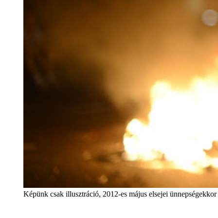
Képünk csak illusztráció, 2012-es május elsejei ünnepségek