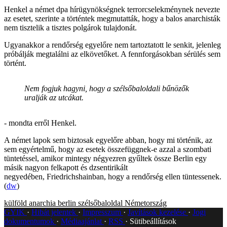
Henkel a német dpa hírügynökségnek terrorcselekménynek nevezte
az esetet, szerinte a történtek megmutatták, hogy a balos anarchisták
nem tisztelik a tisztes polgárok tulajdonát.
Ugyanakkor a rendőrség egyelőre nem tartoztatott le senkit, jelenleg
próbálják megtalálni az elkövetőket. A fennforgásokban sérülés sem
történt.
Nem fogjuk hagyni, hogy a szélsőbaloldali bűnözők
uralják az utcákat.
- mondta erről Henkel.
A német lapok sem biztosak egyelőre abban, hogy mi történik, az
sem egyértelmű, hogy az esetek összefüggnek-e azzal a szombati
tüntetéssel, amikor mintegy négyezren gyűltek össze Berlin egy
másik nagyon felkapott és dzsentirikált
negyedében, Friedrichshainban, hogy a rendőrség ellen tüntessenek.
(
dw
)
külföld
anarchia
berlin
szélsőbaloldal
Németország
GYIK
Hibát jelentek
Impresszum
Javítások kezelése
Jogi
dokumentumok
Médiaajánlat
RSS
Sütibeállítások