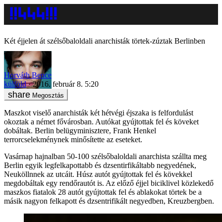
Két éjjelen át szélsőbaloldali anarchisták törtek-zúztak Berlinben
Horváth Bence
külföld
2016. február 8. 5:20
Megosztás
Maszkot viselő anarchisták két hétvégi éjszaka is felfordulást
okoztak a német fővárosban. Autókat gyújtottak fel és köveket
dobáltak. Berlin belügyminisztere, Frank Henkel
terrorcselekménynek minősítette az eseteket.
Vasárnap hajnalban 50-100 szélsőbaloldali anarchista szállta meg
Berlin egyik legfelkapottabb és dzsentirfikáltabb negyedének,
Neuköllnnek az utcáit. Húsz autót gyújtottak fel és kövekkel
megdobáltak egy rendőrautót is. Az előző éjjel biciklivel közlekedő
maszkos fiatalok 28 autót gyújtottak fel és ablakokat törtek be a
másik nagyon felkapott és dzsentrifikált negyedben, Kreuzbergben.