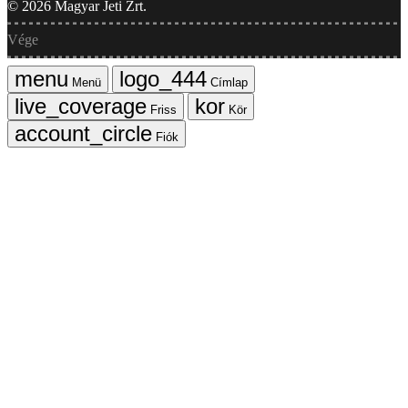
©
2026
Magyar Jeti Zrt.
Vége
Menü
Címlap
Friss
Kör
Fiók