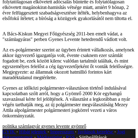
folytatólagosan elkövetett adócsalás bűntette és folytatólagosan
elkövetett magánokirat-hamisítás vétsége miatt, amiért 9 hónap, 2
évre felfüggesztett szabadságvesztésre ítélték, helybenhagyva az
elsőfokú ítéletet; a bíróság a közügyek gyakorlásától nem tiltotta el.
A Bács-Kiskun Megyei Főügyészség 2011-ben emelt vádat, a
"számlagyáras" perben Gyenes Levente hetedrendű vádlott volt.
Az ex-polgármester szerint az ügyben érintett vállalkozás, amelynek
akkor ügyvezető igazgatója volt, évente csaknem ezer számlát
fogadott be, ezek között kilenc valótlan tartalmút találtak, és mint
egyszemélyes felelőst a cég ügyvezetőjeként őt vonták felelősségre.
Megjegyezte: az államnak okozott hatmillió forintos kárt
maradéktalanul megtérítette.
Gyenes az időközi polgármester-választáson történő indulásával
kapcsolatban szólt arról, hogy a Gyömrő 2000 Kör egyhangú
szavazással kérte fel jelöltjének. A választást a legkorábban a nyár
végén tarthatják meg, az új polgármester megválasztásáig Mezey
Attila alpolgármester polgármesteri jogkörrel vezeti a város
önkormányzatát.
politika
számlagyár
gyenes levente
gyömrő
GYIK
Hibát jelentek
Impresszum
Javítások kezelése
Jogi
dokumentumok
Médiaajánlat
RSS
Sütibeállítások