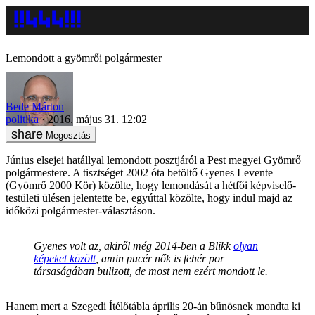
Lemondott a gyömrői polgármester
Bede Márton
politika
2016. május 31. 12:02
Megosztás
Június elsejei hatállyal lemondott posztjáról a Pest megyei Gyömrő
polgármestere. A tisztséget 2002 óta betöltő Gyenes Levente
(Gyömrő 2000 Kör) közölte, hogy lemondását a hétfői képviselő-
testületi ülésen jelentette be, egyúttal közölte, hogy indul majd az
időközi polgármester-választáson.
Gyenes volt az, akiről még 2014-ben a Blikk
olyan
képeket közölt
, amin pucér nők is fehér por
társaságában bulizott, de most nem ezért mondott le.
Hanem mert a Szegedi Ítélőtábla április 20-án bűnösnek mondta ki