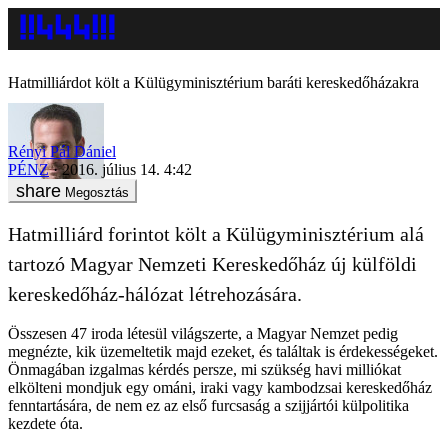
Hatmilliárdot költ a Külügyminisztérium baráti kereskedőházakra
Rényi Pál Dániel
PÉNZ
2016. július 14. 4:42
Megosztás
Hatmilliárd forintot költ a Külügyminisztérium alá
tartozó Magyar Nemzeti Kereskedőház új külföldi
kereskedőház-hálózat létrehozására.
Összesen 47 iroda létesül világszerte, a Magyar Nemzet pedig
megnézte, kik üzemeltetik majd ezeket, és találtak is érdekességeket.
Önmagában izgalmas kérdés persze, mi szükség havi milliókat
elkölteni mondjuk egy ománi, iraki vagy kambodzsai kereskedőház
fenntartására, de nem ez az első furcsaság a szijjártói külpolitika
kezdete óta.