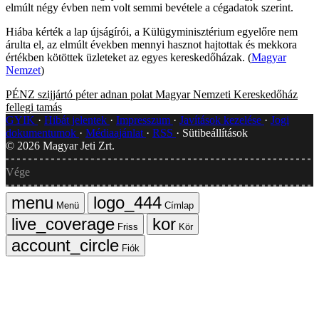
elmúlt négy évben nem volt semmi bevétele a cégadatok szerint.
Hiába kérték a lap újságírói, a Külügyminisztérium egyelőre nem
árulta el, az elmúlt években mennyi hasznot hajtottak és mekkora
értékben kötöttek üzleteket az egyes kereskedőházak. (
Magyar
Nemzet
)
PÉNZ
szijjártó péter
adnan polat
Magyar Nemzeti Kereskedőház
fellegi tamás
GYIK
Hibát jelentek
Impresszum
Javítások kezelése
Jogi
dokumentumok
Médiaajánlat
RSS
Sütibeállítások
©
2026
Magyar Jeti Zrt.
Vége
Menü
Címlap
Friss
Kör
Fiók