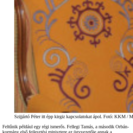
Szijjártó Péter itt épp kirgiz kapcsolatokat ápol. Fotó: KKM / 
Feltűnik például egy régi ismerős. Fellegi Tamás, a második Orbán-
kormány első fejlesztési minisztere az ügyvezetője annak a