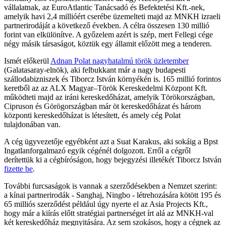
vállalatnak, az EuroAtlantic Tanácsadó és Befektetési Kft.-nek,
amelyik havi 2,4 millióért cserébe üzemelteti majd az MNKH izraeli
partnerirodáját a következő években. A célra összesen 130 millió
forint van elkülönítve. A győzelem azért is szép, mert Fellegi cége
négy másik társaságot, köztük egy államit előzött meg a tenderen.
Ismét előkerül
Adnan Polat nagyhatalmú török üzletember
(Galatasaray-elnök), aki felbukkant már a nagy budapesti
szállodabizniszek és Tiborcz István környékén is. 165 millió forintos
keretből az az ALX Magyar–Török Kereskedelmi Központ Kft.
működteti majd az iráni kereskedőházat, amelyik Törökországban,
Cipruson és Görögországban már öt kereskedőházat és három
központi kereskedőházat is létesített, és amely cég Polat
tulajdonában van.
A cég ügyvezetője egyébként azt a Suat Karakus, aki sokáig a Bpst
Ingatlanforgalmazó egyik cégénél dolgozott. Erről a cégről
derítettük ki a cégbíróságon, hogy bejegyzési illetékét Tiborcz István
fizette be
.
További furcsaságok is vannak a szerződésekben a Nemzet szerint:
a kínai partnerirodák - Sanghaj, Ningbo - létrehozására kötött 195 és
65 milliós szerződést például úgy nyerte el az Asia Projects Kft.,
hogy már a kiírás előtt stratégiai partnerséget írt alá az MNKH-val
két kereskedőház megnyitására. Az sem szokásos, hogy a cégnek az