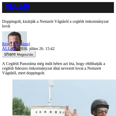
Doppingolt, kizárják a Nemzeti Vágtáról a ceglédi önkormányzat
lovát
Rényi Pál Dániel
ÁLLAT
2016. július 26. 15:42
Megosztás
A Ceglédi Panoráma még múlt héten azt írta, hogy eltilthatják a
ceglédi fideszes önkormányzat által nevezett lovat a Nemzeti
Vágtától, mert doppingolt.