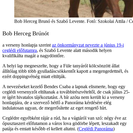
Bob Herceg Brunó és Szabó Levente. Fotó: Szokolai Attila / 
Bob Herceg Brúnót
a verseny honlapja szerint
az önkormányzat nevezte a június 19-i
ceglédi előfutamra
, és Szabó Levente alatt második helyen
kvalifikálta magát a nagydöntőre.
A helyi lap megneszelte, hogy a Füle tanyáról kölcsönzött állat
állítólag több több gyulladáscsökkentőt kapott a megengedettnél, és
ezért doppingvétség miatt eltiltják.
A nevezéseket kezelő Bendes Csaba a lapnak elismerte, hogy egy
ceglédi versenyzőt eltiltanak a továbbirészvételtől, de csak július 25-
re ígért hivatalos tájékoztatást. A hír azóta nem került ki a verseny
honlapjára, de a szervező hétfő a Panoráma kérdésére elég
indulatosan ugyan, de megerősítette az eget rengető hírt.
Ceglédre egyébként rájár a rúd, ha a vágtáról van szó: négy éve az
ópusztaszeri előfutamon a város lova gödörbe lépett, leszakadt egy
patája és emiatt később el kellett altatni. (
Ceglédi Panoráma
)