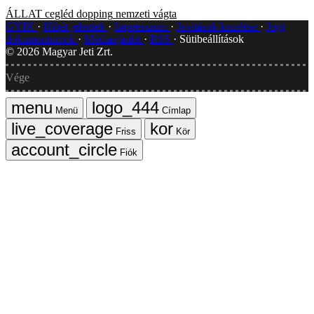
ÁLLAT
cegléd
dopping
nemzeti vágta
GYIK
Hibát jelentek
Impresszum
Javítások kezelése
Jogi
dokumentumok
Médiaajánlat
RSS
Sütibeállítások
©
2026
Magyar Jeti Zrt.
Vége
Menü
Címlap
Friss
Kör
Fiók