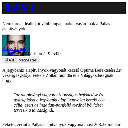
Nem bírnak leállni, további ingatlanokat vásárolnak a Pallas-
alapítványok
Botos Tamás
gazdaság
2017. február 9. 5:00
Megosztás
A jegybanki alapítványok vagyonát kezelő Optima Befektetési Zrt.
vezérigazgatója, Fekete Zoltán mondta el a Világgazdaságnak,
hogy
"az alapítványi vagyon biztonságos befektetése és
gyarapítása a jegybanki alapítványokat kezelő cég
célja, ezért az ingatlan-portfólió további bővítését
tervezik a társaságnál."
Fekete szerint a Pallas-alapítványok vagyona most 268,33 milliárd