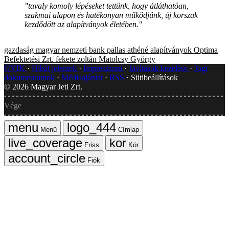
"tavaly komoly lépéseket tettünk, hogy átláthatóan,
szakmai alapon és hatékonyan működjünk, új korszak
kezdődött az alapítványok életében."
gazdaság
magyar nemzeti bank
pallas athéné alapítványok
Optima
Befektetési Zrt.
fekete zoltán
Matolcsy György
GYIK
Hibát jelentek
Impresszum
Javítások kezelése
Jogi
dokumentumok
Médiaajánlat
RSS
Sütibeállítások
©
2026
Magyar Jeti Zrt.
Vége
Menü
Címlap
Friss
Kör
Fiók