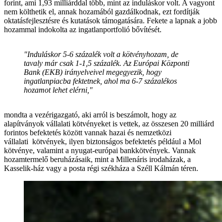
forint, ami 1,93 milliárddal több, mint az induláskor volt. A vagyont
nem költhetik el, annak hozamából gazdálkodnak, ezt fordítják
oktatásfejlesztésre és kutatások támogatására. Fekete a lapnak a jobb
hozammal indokolta az ingatlanportfolió bővítését.
"Induláskor 5-6 százalék volt a kötvényhozam, de
tavaly már csak 1-1,5 százalék. Az Európai Központi
Bank (EKB) irányelveivel megegyezik, hogy
ingatlanpiacba fektetnek, ahol ma 6-7 százalékos
hozamot lehet elérni,"
mondta a vezérigazgató, aki arról is beszámolt, hogy az
alapítványok vállalati kötvényeket is vettek, az összesen 20 milliárd
forintos befektetés között vannak hazai és nemzetközi
vállalati kötvények, ilyen biztonságos befektetés például a Mol
kötvénye, valamint a nyugat-európai bankkötvények. Vannak
hozamtermelő beruházásaik, mint a Millenáris irodaházak, a
Kasselik-ház vagy a posta régi székháza a Széll Kálmán téren.