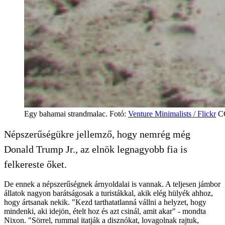
Egy bahamai strandmalac. Fotó:
Venture Minimalists / Flickr
CC
Népszerűségükre jellemző, hogy nemrég még
Donald Trump Jr., az elnök legnagyobb fia is
felkereste őket.
De ennek a népszerűségnek árnyoldalai is vannak. A teljesen jámbor
állatok nagyon barátságosak a turistákkal, akik elég hülyék ahhoz,
hogy ártsanak nekik. "Kezd tarthatatlanná vállni a helyzet, hogy
mindenki, aki idejön, ételt hoz és azt csinál, amit akar" - mondta
Nixon. "Sörrel, rummal itatják a disznókat, lovagolnak rajtuk,