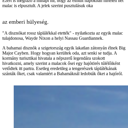
Ezért is megrázó a minapi hír, hogy az elmúlt napokban hirtelen hét
malac is elpusztult. A jelek szerint pusztulásuk oka
az emberi hülyeség.
"A disznókat rossz táplálékkal etették" - nyilatkozta az egyik malac
tulajdonosa, Wayde Nixon a helyi Nassau Guardiannek.
A bahamai disznók a szigetország egyik lakatlan zátonyán élnek Big
Major Cayben. Hogy hogyan kerültek oda, azt senki se tudja. A
kormány turisztikai hivatala a népszerű legendára szokott
hivatkozni, amely szerint a malacok ősei egy hajótörés túlélőiként
vetődtek itt partra. Esetleg eredetileg a tengerészek táplálékának
szánták őket, csak valamiért a Bahamáknál ledobták őket a hajóról.