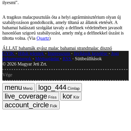
ilyesmi".
A tragikus malacpusztulás óta a helyi agrárminisztérium olyan új
szabályozáson gondolkozik, amely tiltaná az állatok etetését. A
bahamai halászati szolgálat tavaly a delfinek védelmében javasolt
hasonlóan szigorú szabályozást, amely még a delfinekkel úszást is
tiltotta volna. (Via
Quartz
)
ÁLLAT
bahamák
gyász
malac
bahamai strandmalac
disznó
GYIK
Hibát jelentek
Impresszum
Javítások kezelése
Jogi
dokumentumok
Médiaajánlat
RSS
Sütibeállítások
©
2026
Magyar Jeti Zrt.
Vége
Menü
Címlap
Friss
Kör
Fiók