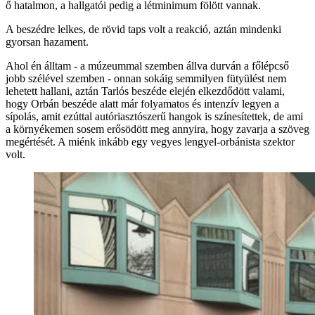
ő hatalmon, a hallgatói pedig a létminimum fölött vannak.
A beszédre lelkes, de rövid taps volt a reakció, aztán mindenki
gyorsan hazament.
Ahol én álltam - a múzeummal szemben állva durván a főlépcső
jobb szélével szemben - onnan sokáig semmilyen fütyülést nem
lehetett hallani, aztán Tarlós beszéde elején elkezdődött valami,
hogy Orbán beszéde alatt már folyamatos és intenzív legyen a
sípolás, amit ezúttal autóriasztószerű hangok is színesítettek, de ami
a környékemen sosem erősödött meg annyira, hogy zavarja a szöveg
megértését. A miénk inkább egy vegyes lengyel-orbánista szektor
volt.