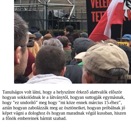
Tanulságos volt látni, hogy a helyszínre érkező alattvalók először
hogyan sokkolódnak le a látványtól, hogyan suttogják egymásnak,
hogy "ez undorító" meg hogy "mi köze ennek március 15-éhez",
aztán hogyan zabolázzák meg az ösztöneiket, hogyan próbálnak jó
képet vágni a dologhoz és hogyan maradnak végül kussban, hiszen
a főnök embereinek bármit szabad.