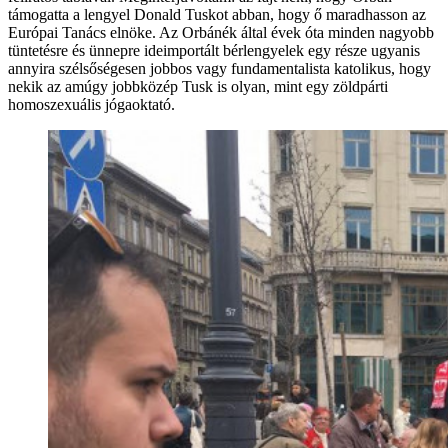
támogatta a lengyel Donald Tuskot abban, hogy ő maradhasson az
Európai Tanács elnöke. Az Orbánék által évek óta minden nagyobb
tüntetésre és ünnepre ideimportált bérlengyelek egy része ugyanis
annyira szélsőségesen jobbos vagy fundamentalista katolikus, hogy
nekik az amúgy jobbközép Tusk is olyan, mint egy zöldpárti
homoszexuális jógaoktató.