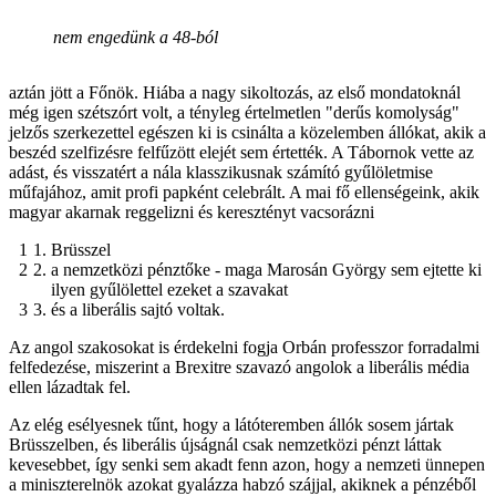
nem engedünk a 48-ból
aztán jött a Főnök. Hiába a nagy sikoltozás, az első mondatoknál
még igen szétszórt volt, a tényleg értelmetlen "derűs komolyság"
jelzős szerkezettel egészen ki is csinálta a közelemben állókat, akik a
beszéd szelfizésre felfűzött elejét sem értették. A Tábornok vette az
adást, és visszatért a nála klasszikusnak számító gyűlöletmise
műfajához, amit profi papként celebrált. A mai fő ellenségeink, akik
magyar akarnak reggelizni és keresztényt vacsorázni
Brüsszel
a nemzetközi pénztőke - maga Marosán György sem ejtette ki
ilyen gyűlölettel ezeket a szavakat
és a liberális sajtó voltak.
Az angol szakosokat is érdekelni fogja Orbán professzor forradalmi
felfedezése, miszerint a Brexitre szavazó angolok a liberális média
ellen lázadtak fel.
Az elég esélyesnek tűnt, hogy a látóteremben állók sosem jártak
Brüsszelben, és liberális újságnál csak nemzetközi pénzt láttak
kevesebbet, így senki sem akadt fenn azon, hogy a nemzeti ünnepen
a miniszterelnök azokat gyalázza habzó szájjal, akiknek a pénzéből