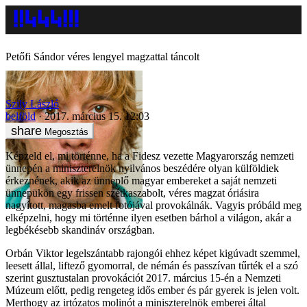
Petőfi Sándor véres lengyel magzattal táncolt
Szily László
belföld
2017. március 15. 12:03
Megosztás
Képzeld el, mi történne, ha a Fidesz vezette Magyarország nemzeti
ünnepén a miniszterelnök nyilvános beszédére olyan külföldiek
érkeznének, akik az ünneplő magyar embereket a saját nemzeti
ünnepükön egy frissen szétkaszabolt, véres magzat óriásira
nagyított, magasba emelt fotójával provokálnák. Vagyis próbáld meg
elképzelni, hogy mi történne ilyen esetben bárhol a világon, akár a
legbékésebb skandináv országban.
Orbán Viktor legelszántabb rajongói ehhez képet kigúvadt szemmel,
leesett állal, liftező gyomorral, de némán és passzívan tűrték el a szó
szerint gusztustalan provokációt 2017. március 15-én a Nemzeti
Múzeum előtt, pedig rengeteg idős ember és pár gyerek is jelen volt.
Merthogy az irtózatos molinót a miniszterelnök emberei által