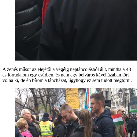
A zenés műsor az elejétől a végéig néptáncolásból állt, mintha a 48-
as forradalom egy csűrben, és nem egy belváros kávéházaban tört
volna ki, de én bírom a táncházat, úgyhogy ez sem tudott megtörni.