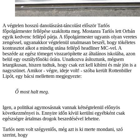
A végtelen hosszú danolászást-táncolást először Tarlós
főpolgármester fellépése szakította meg. Mostanra Tarlós lett Orbán
egyik kedvenc fellépő párja. A főpolgármester ugyanis olyan veretes
zengéssel, ugyanakkor végtelenül unalmasan beszél, hogy tökéletes
kontrasztot alkot a mindig utána fellépő headliner MC-vel. A
beszéde az egész tömeget visszaröpítette az általános iskolába, azon
belül egy osztályfőnöki órára. Unatkozva ásítoztunk, mégsem
letargikusan, hiszen tudtuk, hogy csak ezt kell kibírni és már jön is a
nagyszünet. Amikor - végre, ideje volt! - szóba került Rottenbiller
Lipót, egy bácsi mellettem megjegyezte:
Ő most halt meg.
Igen, a politikai agymosásnak vannak kétségtelenül előnyös
következményei is. Ennyire időn kívül kerülni egyébként csak
egészségre ártalmas drogok beszedésével lehetne.
Tarlós nem volt szégyenlős, még azt is ki merte mondani, szó
szerint, hogy