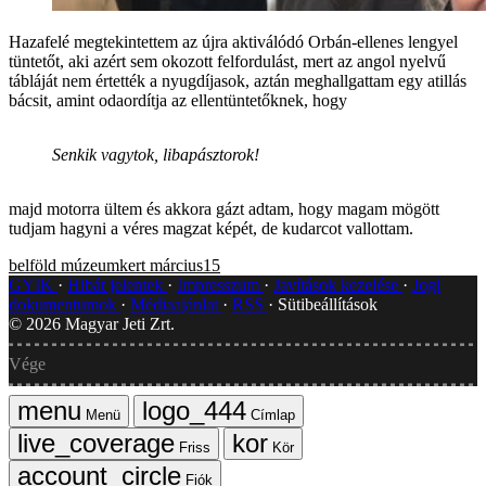
Hazafelé megtekintettem az újra aktiválódó Orbán-ellenes lengyel
tüntetőt, aki azért sem okozott felfordulást, mert az angol nyelvű
tábláját nem értették a nyugdíjasok, aztán meghallgattam egy atillás
bácsit, amint odaordítja az ellentüntetőknek, hogy
Senkik vagytok, libapásztorok!
majd motorra ültem és akkora gázt adtam, hogy magam mögött
tudjam hagyni a véres magzat képét, de kudarcot vallottam.
belföld
múzeumkert
március15
GYIK
Hibát jelentek
Impresszum
Javítások kezelése
Jogi
dokumentumok
Médiaajánlat
RSS
Sütibeállítások
©
2026
Magyar Jeti Zrt.
Vége
Menü
Címlap
Friss
Kör
Fiók