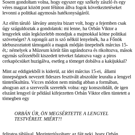
Sosem gondoltam volna, hogy egyszer egy székely zászló és egy
véres magzat között pont félúton állva fogok következtetéseket
levonni a politikai agymosás hatékonyságáról.
Az elém táruló látvány annyira bizarr volt, hogy a fejemben csak
úgy száguldoztak a gondolatok: mi lenne, ha Orbán Viktor a
lengyelek után legközelebb mondjuk a majmokkal kötne politikai
szövetséget? A rajongói azt is szó nélkül lenyelnék, ha a Főnök
idebuszoztatott támogatói a maguk módján ünepelnék március 15-
ét,: némelyek a Múzeum körút fáin ugrándozva és rikoltozva, mások
egymás szőrzetéből kiszedett tetveket falatozva vagy a piros
cerkapöcsüket huzigálva, esetleg a tömeget dobálva a kakijukkal?
Mint az eddigiekből is kiderül, az idei március 15-ei, állami
ünnepségnek nevezett fideszes fesztivált abszolúte leuralta a lengyel
tüntetőkultúra. Vicces módon nem mindig abban a formában,
ahogyan azt a szervezők szerették volna: egy konszolidált, de igen
elszánt lengyel úr például kifejezetten Orbán Viktor ellen tüntetett a
tömegben egy
ORBÁN ÚR, ÖN MEGSÉRTETTE A LENGYEL
TESTVÉREIT. MIÉRT?!
feliratos táblával. Meginterjúvoltam: az fájt neki, hogy Orbán