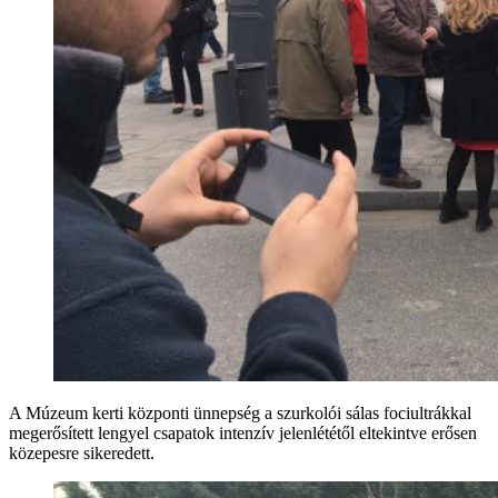
A Múzeum kerti központi ünnepség a szurkolói sálas fociultrákkal
megerősített lengyel csapatok intenzív jelenlététől eltekintve erősen
közepesre sikeredett.