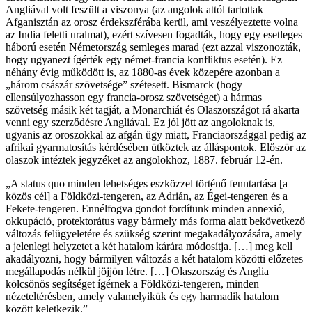
Angliával volt feszült a viszonya (az angolok attól tartottak
Afganisztán az orosz érdekszférába kerül, ami veszélyeztette volna
az India feletti uralmat), ezért szívesen fogadták, hogy egy esetleges
háború esetén Németország semleges marad (ezt azzal viszonozták,
hogy ugyanezt ígérték egy német-francia konfliktus esetén). Ez
néhány évig működött is, az 1880-as évek közepére azonban a
„három császár szövetsége” szétesett. Bismarck (hogy
ellensúlyozhasson egy francia-orosz szövetséget) a hármas
szövetség másik két tagját, a Monarchiát és Olaszországot rá akarta
venni egy szerződésre Angliával. Ez jól jött az angoloknak is,
ugyanis az oroszokkal az afgán ügy miatt, Franciaországgal pedig az
afrikai gyarmatosítás kérdésében ütköztek az álláspontok. Először az
olaszok intéztek jegyzéket az angolokhoz, 1887. február 12-én.
„A status quo minden lehetséges eszközzel történő fenntartása [a
közös cél] a Földközi-tengeren, az Adrián, az Égei-tengeren és a
Fekete-tengeren. Ennélfogva gondot fordítunk minden annexió,
okkupáció, protektorátus vagy bármely más forma alatt bekövetkező
változás felügyeletére és szükség szerint megakadályozására, amely
a jelenlegi helyzetet a két hatalom kárára módosítja. […] meg kell
akadályozni, hogy bármilyen változás a két hatalom közötti előzetes
megállapodás nélkül jöjjön létre. […] Olaszország és Anglia
kölcsönös segítséget ígérnek a Földközi-tengeren, minden
nézeteltérésben, amely valamelyikük és egy harmadik hatalom
között keletkezik.”