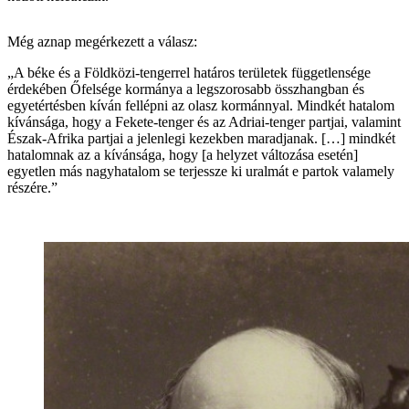
Még aznap megérkezett a válasz:
„A béke és a Földközi-tengerrel határos területek függetlensége
érdekében Őfelsége kormánya a legszorosabb összhangban és
egyetértésben kíván fellépni az olasz kormánnyal. Mindkét hatalom
kívánsága, hogy a Fekete-tenger és az Adriai-tenger partjai, valamint
Észak-Afrika partjai a jelenlegi kezekben maradjanak. […] mindkét
hatalomnak az a kívánsága, hogy [a helyzet változása esetén]
egyetlen más nagyhatalom se terjessze ki uralmát e partok valamely
részére.”