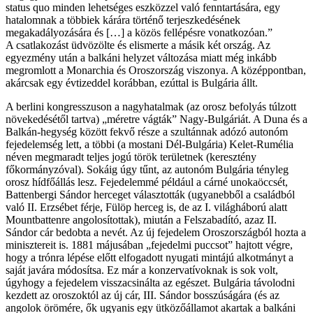
status quo minden lehetséges eszközzel való fenntartására, egy
hatalomnak a többiek kárára történő terjeszkedésének
megakadályozására és […] a közös fellépésre vonatkozóan.”
A csatlakozást üdvözölte és elismerte a másik két ország. Az
egyezmény után a balkáni helyzet változása miatt még inkább
megromlott a Monarchia és Oroszország viszonya. A középpontban,
akárcsak egy évtizeddel korábban, ezúttal is Bulgária állt.
A berlini kongresszuson a nagyhatalmak (az orosz befolyás túlzott
növekedésétől tartva) „méretre vágták” Nagy-Bulgáriát. A Duna és a
Balkán-hegység között fekvő része a szultánnak adózó autonóm
fejedelemség lett, a többi (a mostani Dél-Bulgária) Kelet-Rumélia
néven megmaradt teljes jogú török területnek (keresztény
főkormányzóval). Sokáig úgy tűnt, az autonóm Bulgária tényleg
orosz hídfőállás lesz. Fejedelemmé például a cárné unokaöccsét,
Battenbergi Sándor herceget választották (ugyanebből a családból
való II. Erzsébet férje, Fülöp herceg is, de az I. világháború alatt
Mountbattenre angolosítottak), miután a Felszabadító, azaz II.
Sándor cár bedobta a nevét. Az új fejedelem Oroszországból hozta a
minisztereit is. 1881 májusában „fejedelmi puccsot” hajtott végre,
hogy a trónra lépése előtt elfogadott nyugati mintájú alkotmányt a
saját javára módosítsa. Ez már a konzervatívoknak is sok volt,
úgyhogy a fejedelem visszacsinálta az egészet. Bulgária távolodni
kezdett az oroszoktól az új cár, III. Sándor bosszúságára (és az
angolok örömére, ők ugyanis egy ütközőállamot akartak a balkáni