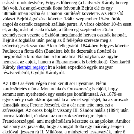
császár unokatestvére, Frigyes főherceg (a hadvezér Károly herceg
fia) volt. Az angol-osztrák flotta felvonult Bejrút elé és egy
ultimátumban Szíria és Libanon kiürítését követelte. Az elutasító
választ Bejrút ágyúzása követte. 1840. szeptember 15-én török,
angol és osztrák csapatok szálltak partra. A város október 10-én esett
el, addig máshol is akcióztak, a főherceg szeptember 26-án
személyesen vezette a Szidónt megtámadó hetven osztrák katonát,
Bejrút elfoglalása után pedig az ő fellépése szerezte meg a
szövetségesek számára Akkó fellegvárát. 1844-ben Frigyes követte
Pauluccit a flotta élén (Bandiera két fia dezertált a flottától és
megpróbálta kirobbantani a forradalmat Nápolyban, az ügybe
nemcsak az apjuk, hanem a főparancsnok is belebukott). Csonkaréti
Károly
életrajzi regényt
írt a keleti expedíció egyik magyar
résztvevőjéről, Gyújtó Károlyról.
Az 1880-as évek végén nem került sor ilyesmire. Némi
kardcsörtetés után a Monarchia és Oroszország is rájött, hogy
semmit sem nyerhetnek egy esetleges konfliktussal. Az 1879-es
egyezmény csak akkor garantálta a német segítséget, ha az oroszok
támadják meg Ferenc Józsefet, de a cár nem tette meg ezt a
szívességet. Az orosz-bolgár viszony III. Sándor halála (1894) után
normalizálódott, ráadásul az oroszok szövetségre léptek
Franciaországgal, ami meghátrálásra késztette az angolokat. Amikor
Salisbury azt javasolta, hogy az angol flotta egy márvány-tengeri
akcióval ijesszen rá II. Miklósra, a miniszterei leszavazták, mire ő