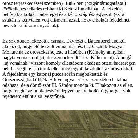
orosz terjeszkedéssel szemben). 1885-ben (bolgár támogatással)
törökellenes felkelés robbant ki Kelet-Ruméliában. A felkelők
behívták a bolgár hadsereget és a két országrész egyesült (ezt a
szultán is kénytelen volt elismerni azzal, hogy a bolgár fejedelmet
nevezte ki főkormányzónak).
Ez sok gondot okozott a cárnak. Egyrészt a Battenbergi anélkül
akciózott, hogy előtte szólt volna, másrészt az Osztrák-Magyar
Monarchia az oroszokat sejtette a háttérben (Kálnoky annyiban
hagyta volna a dolgot, de szembekerült Tisza Kálmánnal). A bolgár
„új vonalnak” viszont komoly ellentábora akadt az ottani hadseregen
belül – végtére is a török ellen még együtt küzdöttek az oroszokkal.
A fejedelmet egy katonai puccs során megbuktatták és
Oroszországba küldték. A hívei ugyan visszaszerezték a hatalmat
odahaza, de a döntő szót III. Sándor mondta ki. Tiltakozott az ellen,
hogy megint az unokatestvére legyen az uralkodó, úgyhogy a volt
fejedelem eltűnt a süllyesztőben.