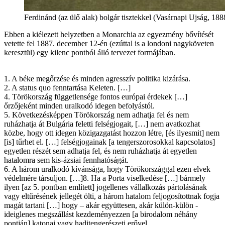
Ferdinánd (az ülő alak) bolgár tisztekkel (Vasárnapi Ujság, 1888
Ebben a kiélezett helyzetben a Monarchia az egyezmény bővítését
vetette fel 1887. december 12-én (ezúttal is a londoni nagyköveten
keresztül) egy kilenc pontból álló tervezet formájában.
1. A béke megőrzése és minden agresszív politika kizárása.
2. A status quo fenntartása Keleten. […]
4. Törökország függetlensége fontos európai érdekek […]
őrzőjeként minden uralkodó idegen befolyástól.
5. Következésképpen Törökország nem adhatja fel és nem
ruházhatja át Bulgária feletti felségjogait, […] nem avatkozhat
közbe, hogy ott idegen közigazgatást hozzon létre, [és ilyesmit] nem
[is] tűrhet el. […] felségjogainak [a tengerszorosokkal kapcsolatos]
egyetlen részét sem adhatja fel, és nem ruházhatja át egyetlen
hatalomra sem kis-ázsiai fennhatóságát.
6. A három uralkodó kívánsága, hogy Törökországgal ezen elvek
védelmére társuljon. […]8. Ha a Porta viselkedése […] bármely
ilyen [az 5. pontban említett] jogellenes vállalkozás pártolásának
vagy eltűrésének jellegét ölti, a három hatalom feljogosítottnak fogja
magát tartani […] hogy – akár együttesen, akár külön-külön -
ideiglenes megszállást kezdeményezzen [a birodalom néhány
pontján] katonai vagy haditengerészeti erővel.