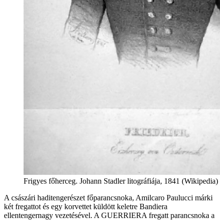
Frigyes főherceg. Johann Stadler litográfiája, 1841 (Wikipedia)
A császári haditengerészet főparancsnoka, Amilcaro Paulucci márki
két fregattot és egy korvettet küldött keletre Bandiera
ellentengernagy vezetésével. A GUERRIERA fregatt parancsnoka a