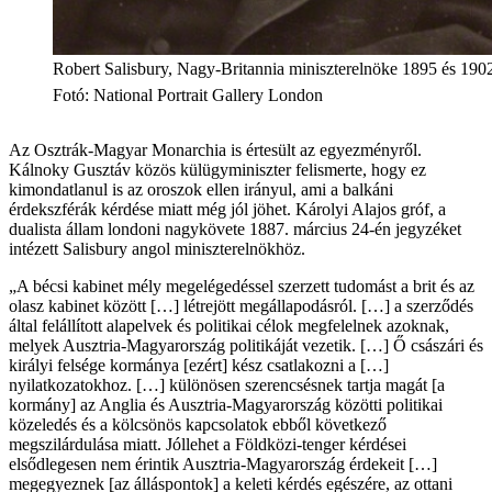
Robert Salisbury, Nagy-Britannia miniszterelnöke 1895 és 1902
Fotó
:
National Portrait Gallery London
Az Osztrák-Magyar Monarchia is értesült az egyezményről.
Kálnoky Gusztáv közös külügyminiszter felismerte, hogy ez
kimondatlanul is az oroszok ellen irányul, ami a balkáni
érdekszférák kérdése miatt még jól jöhet. Károlyi Alajos gróf, a
dualista állam londoni nagykövete 1887. március 24-én jegyzéket
intézett Salisbury angol miniszterelnökhöz.
„A bécsi kabinet mély megelégedéssel szerzett tudomást a brit és az
olasz kabinet között […] létrejött megállapodásról. […] a szerződés
által felállított alapelvek és politikai célok megfelelnek azoknak,
melyek Ausztria-Magyarország politikáját vezetik. […] Ő császári és
királyi felsége kormánya [ezért] kész csatlakozni a […]
nyilatkozatokhoz. […] különösen szerencsésnek tartja magát [a
kormány] az Anglia és Ausztria-Magyarország közötti politikai
közeledés és a kölcsönös kapcsolatok ebből következő
megszilárdulása miatt. Jóllehet a Földközi-tenger kérdései
elsődlegesen nem érintik Ausztria-Magyarország érdekeit […]
megegyeznek [az álláspontok] a keleti kérdés egészére, az ottani