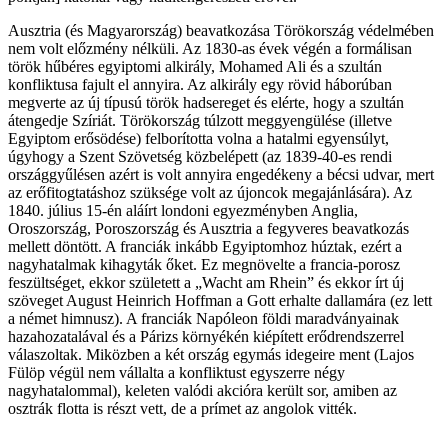
Ausztria (és Magyarország) beavatkozása Törökország védelmében
nem volt előzmény nélküli. Az 1830-as évek végén a formálisan
török hűbéres egyiptomi alkirály, Mohamed Ali és a szultán
konfliktusa fajult el annyira. Az alkirály egy rövid háborúban
megverte az új típusú török hadsereget és elérte, hogy a szultán
átengedje Szíriát. Törökország túlzott meggyengülése (illetve
Egyiptom erősödése) felborította volna a hatalmi egyensúlyt,
úgyhogy a Szent Szövetség közbelépett (az 1839-40-es rendi
országgyűlésen azért is volt annyira engedékeny a bécsi udvar, mert
az erőfitogtatáshoz szüksége volt az újoncok megajánlására). Az
1840. július 15-én aláírt londoni egyezményben Anglia,
Oroszország, Poroszország és Ausztria a fegyveres beavatkozás
mellett döntött. A franciák inkább Egyiptomhoz húztak, ezért a
nagyhatalmak kihagyták őket. Ez megnövelte a francia-porosz
feszültséget, ekkor született a „Wacht am Rhein” és ekkor írt új
szöveget August Heinrich Hoffman a Gott erhalte dallamára (ez lett
a német himnusz). A franciák Napóleon földi maradványainak
hazahozatalával és a Párizs környékén kiépített erődrendszerrel
válaszoltak. Miközben a két ország egymás idegeire ment (Lajos
Fülöp végül nem vállalta a konfliktust egyszerre négy
nagyhatalommal), keleten valódi akcióra került sor, amiben az
osztrák flotta is részt vett, de a prímet az angolok vitték.