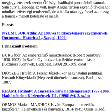
megjegyezte, ezek szerint Őfelsége hadihajói porcelánból vannak.
Salisbury álláspontja az volt, hogy Anglia tartson egyenlő távolságot
mindkét szövetségi rendszertől, de a halála után egy évvel az ország
a franciák mellett kötelezte el magát.
Forrás
NYEMCSOK Attila: Az 1887-es földközi-tengeri egyezmények.
Documenta Historica 1., Szeged, 1992.
Felhasznált irodalom
BÚRGábor: Az emberkerülő miniszterelnök (Robert Salisbury
1830-1903)
.
In Szvák Gyula (szerk.): Szürke eminenciások
(Kozmosz Könyvek, Budapest, 1989) 291-309. oldal
DIÓSZEGI István: A Ferenc József-i kor nagyhatalmi politikája.
Kossuth Könyvkiadó (Népszerű történelem sorozat), Budapest,
1987.
KRÁMLI Mihály: A császári-királyi haditengerészet 1797-1866.
Hadtörténelmi Közlemények 111. (1998) évf. 2. szám
ORMOS Mária – MAJOROS István: Európa a nemzetközi
küzdőtéren. Felemelkedés és hanyatlás, 1814-1945. Osiris Kiadó,