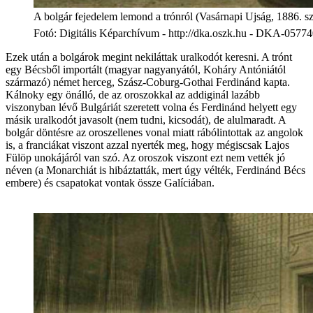
A bolgár fejedelem lemond a trónról (Vasárnapi Ujság, 1886. s
Fotó
:
Digitális Képarchívum - http://dka.oszk.hu - DKA-0577
Ezek után a bolgárok megint nekiláttak uralkodót keresni. A trónt
egy Bécsből importált (magyar nagyanyától, Koháry Antóniától
származó) német herceg, Szász-Coburg-Gothai Ferdinánd kapta.
Kálnoky egy önálló, de az oroszokkal az addiginál lazább
viszonyban lévő Bulgáriát szeretett volna és Ferdinánd helyett egy
másik uralkodót javasolt (nem tudni, kicsodát), de alulmaradt. A
bolgár döntésre az oroszellenes vonal miatt rábólintottak az angolok
is, a franciákat viszont azzal nyerték meg, hogy mégiscsak Lajos
Fülöp unokájáról van szó. Az oroszok viszont ezt nem vették jó
néven (a Monarchiát is hibáztatták, mert úgy vélték, Ferdinánd Bécs
embere) és csapatokat vontak össze Galíciában.