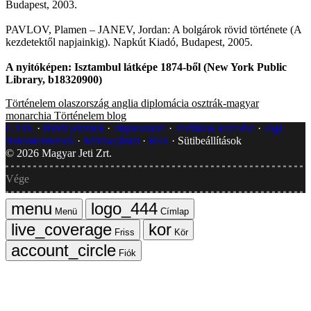
Budapest, 2003.
PAVLOV, Plamen – JANEV, Jordan: A bolgárok rövid története (A
kezdetektől napjainkig). Napkút Kiadó, Budapest, 2005.
A nyitóképen: Isztambul látképe 1874-ből (New York Public
Library, b18320900)
Történelem
olaszország
anglia
diplomácia
osztrák-magyar
monarchia
Történelem blog
GYIK
Hibát jelentek
Impresszum
Javítások kezelése
Jogi
dokumentumok
Médiaajánlat
RSS
Sütibeállítások
©
2026
Magyar Jeti Zrt.
Vége
Menü
Címlap
Friss
Kör
Fiók