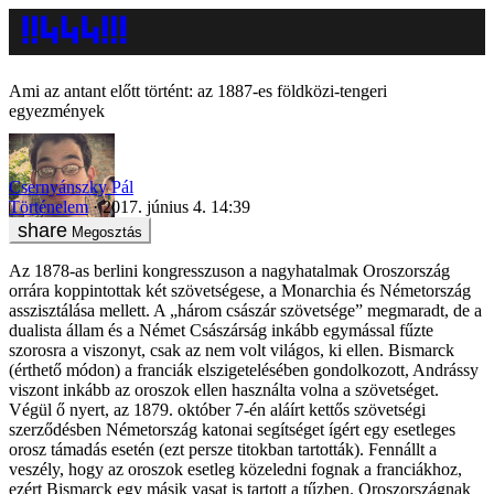
Ami az antant előtt történt: az 1887-es földközi-tengeri
egyezmények
Csernyánszky Pál
Történelem
2017. június 4. 14:39
Megosztás
Az 1878-as berlini kongresszuson a nagyhatalmak Oroszország
orrára koppintottak két szövetségese, a Monarchia és Németország
asszisztálása mellett. A „három császár szövetsége” megmaradt, de a
dualista állam és a Német Császárság inkább egymással fűzte
szorosra a viszonyt, csak az nem volt világos, ki ellen. Bismarck
(érthető módon) a franciák elszigetelésében gondolkozott, Andrássy
viszont inkább az oroszok ellen használta volna a szövetséget.
Végül ő nyert, az 1879. október 7-én aláírt kettős szövetségi
szerződésben Németország katonai segítséget ígért egy esetleges
orosz támadás esetén (ezt persze titokban tartották). Fennállt a
veszély, hogy az oroszok esetleg közeledni fognak a franciákhoz,
ezért Bismarck egy másik vasat is tartott a tűzben. Oroszországnak