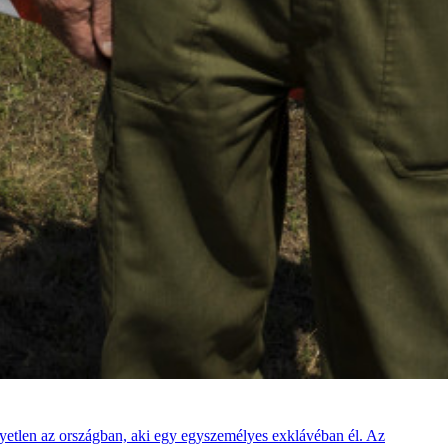
egyetlen az országban, aki egy egyszemélyes exklávéban él. Az