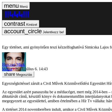
Menü
Kinézet
Jelentkezz be!
Egy történet, ami gyönyörűen teszi kézzelfoghatóvá Simicska Lajos fo
Herczeg Márk
Média
2017. július 6. 14:43
Megosztás
Egyezségkötéssel zárult a Civil Művek Közművelődési Egyesület Hír T
Az egyesület azért panaszolta be a médiacéget, mert még 2014-ben – 
diktatúrák
című, készülő könyv és dokumentumfilm interjúalanyokat ker
megegyezett az egyesülettel, amiben értelmében a Hír Tv vállalta: háro
A történet 2014 novemberében indult, amikor a Civil Művek Közművelőd