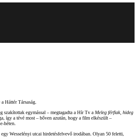
 a Háttér Társaság.
eg szakítottak egymással – megtagadta a Hír Tv a
Meleg férfiak, hideg
a, így a tévé most – bőven azután, hogy a film elkészült –
de-héten.
gy Wesselényi utcai hirdetésfelvevő irodában. Olyan 50 feletti,