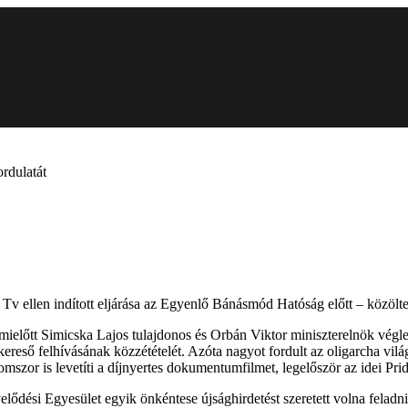
rdulatát
v ellen indított eljárása az Egyenlő Bánásmód Hatóság előtt – közölte
mielőtt Simicska Lajos tulajdonos és Orbán Viktor miniszterelnök végl
eső felhívásának közzétételét. Azóta nagyot fordult az oligarcha világ
mszor is levetíti a díjnyertes dokumentumfilmet, legelőször az idei Pri
ési Egyesület egyik önkéntese újsághirdetést szeretett volna feladni e