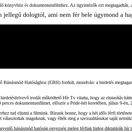
szülő könyvhöz és dokumentumfilmhez. Az ügyintézők ezt megtagadták, 
an jellegű dologtól, ami nem fér bele úgymond a 
lő Bánásmód Hatósághoz (EBH) fordult, mondván: a hirdetés megtagadá
detésfelvevő irodát működtető Hír Tv vitatta, hogy az elutasítás hátte
0 perces dokumentumfilmet, először a Pride-hét keretében, július 9-én, 
hez tud eljutni a filmünk. Bízunk benne, hogy a hét idős férfi történet
t választottak maguknak, vagy élték meg a szexualitásukat saját nemük
egyenlő bánásmód hatóság
egyezség
meleg férfiak hideg diktatúrák
hír 