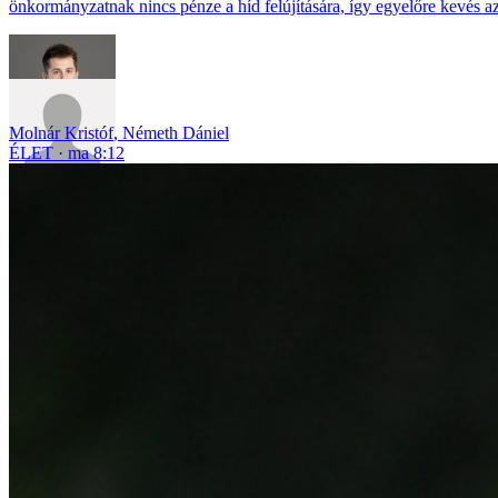
önkormányzatnak nincs pénze a híd felújítására, így egyelőre kevés a
Molnár Kristóf
,
Németh Dániel
ÉLET
ma 8:12