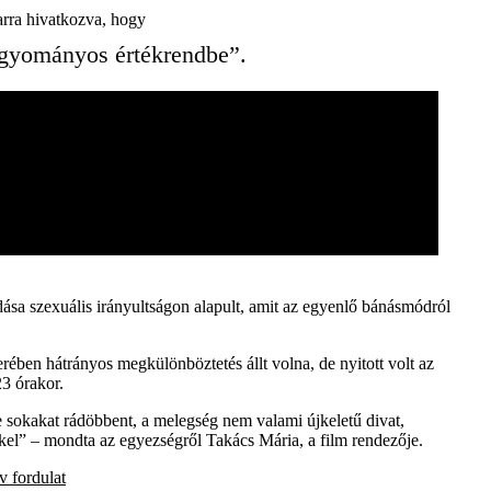
arra hivatkozva, hogy
hagyományos értékrendbe”.
sa szexuális irányultságon alapult, amit az egyenlő bánásmódról
rében hátrányos megkülönböztetés állt volna, de nyitott volt az
23 órakor.
e sokakat rádöbbent, a melegség nem valami újkeletű divat,
kel” – mondta az egyezségről Takács Mária, a film rendezője.
tv
fordulat