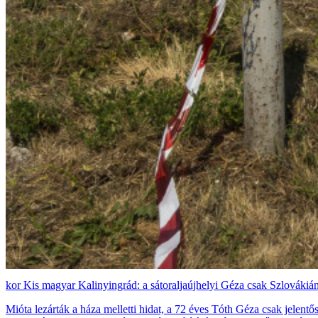
Kis magyar Kalinyingrád: a sátoraljaújhelyi Géza csak Szlovákián
Mióta lezárták a háza melletti hidat, a 72 éves Tóth Géza csak jelent