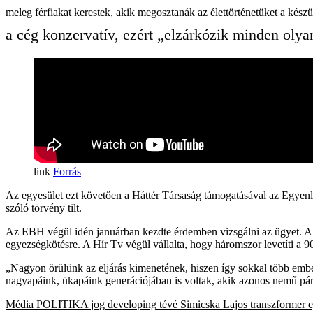
meleg férfiakat kerestek, akik megosztanák az élettörténetüket a ké
a cég konzervatív, ezért „elzárkózik minden oly
Forrás
Az egyesület ezt követően a Háttér Társaság támogatásával az Egyen
szóló törvény tilt.
Az EBH végül idén januárban kezdte érdemben vizsgálni az ügyet. A hir
egyezségkötésre. A Hír Tv végül vállalta, hogy háromszor levetíti a 9
„Nagyon örülünk az eljárás kimenetének, hiszen így sokkal több ember
nagyapáink, ükapáink generációjában is voltak, akik azonos nemű pár
Média
POLITIKA
jog
developing
tévé
Simicska Lajos
transzformer