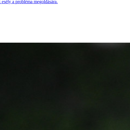
z esély a probléma megoldására.