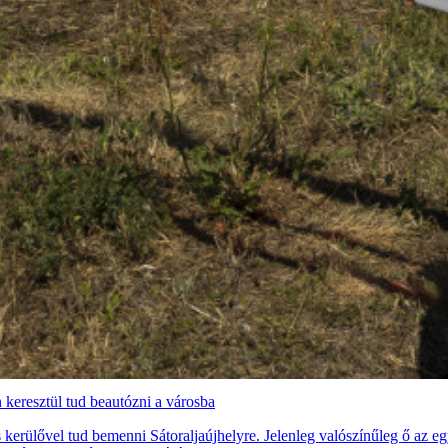
 keresztül tud beautózni a városba
ős kerülővel tud bemenni Sátoraljaújhelyre. Jelenleg valószínűleg ő az 