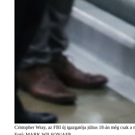
Cristopher Wray, az FBI új igazgatója július 18-án még csak a 
Fotó
:
MARK WILSON/AFP