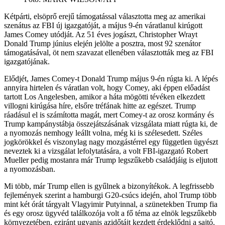
Kétpárti, elsöprő erejű támogatással választotta meg az amerikai
szenátus az FBI új igazgatóját, a május 9-én váratlanul kirúgott
James Comey utódját. Az 51 éves jogászt, Christopher Wrayt
Donald Trump június elején jelölte a posztra, most 92 szenátor
támogatásával, öt nem szavazat ellenében választották meg az FBI
igazgatójának.
Elődjét, James Comey-t Donald Trump május 9-én rúgta ki. A lépés
annyira hirtelen és váratlan volt, hogy Comey, aki éppen előadást
tartott Los Angelesben, amikor a háta mögötti tévéken elkezdett
villogni kirúgása híre, elsőre tréfának hitte az egészet. Trump
ráadásul el is számította magát, mert Comey-t az orosz kormány és
Trump kampánystábja összejátszásának vizsgálata miatt rúgta ki, de
a nyomozás nemhogy leállt volna, még ki is szélesedett. Széles
jogkörökkel és viszonylag nagy mozgástérrel egy független ügyészt
neveztek ki a vizsgálat lefolytatására, a volt FBI-igazgató Robert
Mueller pedig mostanra már Trump legszűkebb családjáig is eljutott
a nyomozásban.
Mi több, már Trump ellen is gyűlnek a bizonyítékok. A legfrissebb
fejlemények szerint a hamburgi G20-csúcs idején, ahol Trump több
mint két órát tárgyalt Vlagyimir Putyinnal, a szünetekben Trump fia
és egy orosz ügyvéd találkozója volt a fő téma az elnök legszűkebb
környezetében, eziránt ugyanis azidőtájt kezdett érdeklődni a sajtó.