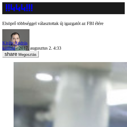
Elsöprő többséggel választottak új igazgatót az FBI élére
Király András
külföld
2017. augusztus 2. 4:33
Megosztás