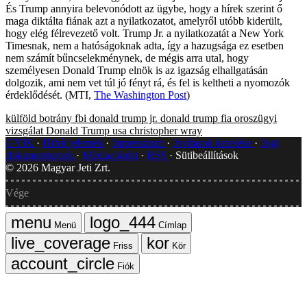
És Trump annyira belevonódott az ügybe, hogy a hírek szerint ő
maga diktálta fiának azt a nyilatkozatot, amelyről utóbb kiderült,
hogy elég félrevezető volt. Trump Jr. a nyilatkozatát a New York
Timesnak, nem a hatóságoknak adta, így a hazugsága ez esetben
nem számít bűncselekménynek, de mégis arra utal, hogy
személyesen Donald Trump elnök is az igazság elhallgatásán
dolgozik, ami nem vet túl jó fényt rá, és fel is keltheti a nyomozók
érdeklődését. (MTI,
The Washington Post
)
külföld
botrány
fbi
donald trump jr.
donald trump fia
oroszügyi
vizsgálat
Donald Trump
usa
christopher wray
GYIK
Hibát jelentek
Impresszum
Javítások kezelése
Jogi
dokumentumok
Médiaajánlat
RSS
Sütibeállítások
©
2026
Magyar Jeti Zrt.
Vége
Menü
Címlap
Friss
Kör
Fiók