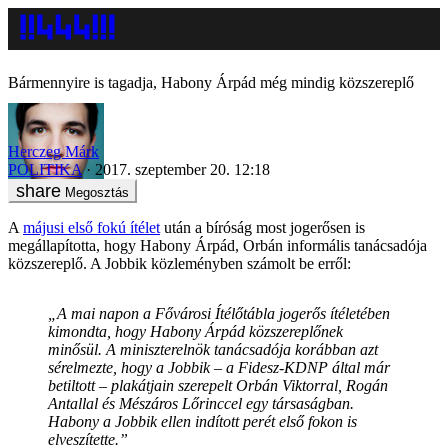
Bármennyire is tagadja, Habony Árpád még mindig közszereplő
Herczeg Márk
POLITIKA
2017. szeptember 20. 12:18
Megosztás
A
májusi első fokú ítélet
után a bíróság most jogerősen is
megállapította, hogy Habony Árpád, Orbán informális tanácsadója
közszereplő. A Jobbik közleményben számolt be erről:
„A mai napon a Fővárosi Ítélőtábla jogerős ítéletében
kimondta, hogy Habony Árpád közszereplőnek
minősül. A miniszterelnök tanácsadója korábban azt
sérelmezte, hogy a Jobbik – a Fidesz-KDNP által már
betiltott – plakátjain szerepelt Orbán Viktorral, Rogán
Antallal és Mészáros Lőrinccel egy társaságban.
Habony a Jobbik ellen indított perét első fokon is
elveszítette.”