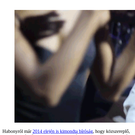
Habonyról már
2014 elején is kimondta bíróság
, hogy közszereplő,