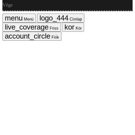
Vége
Menü
Címlap
Friss
Kör
Fiók