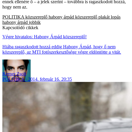
ennek ellenére ő – a jelek szerint – továbbra is ragaszkodott hozzá,
hogy nem az.
POLITIKA
közszereplő
habony árpád közszereplő
plakát
lopás
habony árpád
jobbik
Kapcsolódó cikkek
Végre hivatalos: Habony Árpád közszereplő!
Hiába ragaszkodott hozzá eddig Habony Árpád, hogy ő nem
közszereplő, az MTI fotószerkesztősége végre eldöntötte a vitát.
Kerner Zsolt
POLITIKA
2014. február 16. 20:35