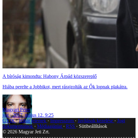
A bíróság kimondta: Habony Árpád közszereplő
Hiába perelte a Jobbikot, mert rárajzolták az Ők lopnak plakátra.
Magyari Péter
jog
2017. május 12. 9:25
GYIK
Hibát jelentek
Impresszum
Javítások kezelése
Jogi
dokumentumok
Médiaajánlat
RSS
Sütibeállítások
©
2026
Magyar Jeti Zrt.