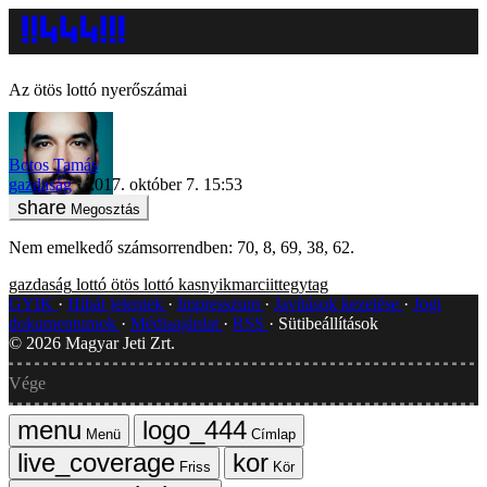
Az ötös lottó nyerőszámai
Botos Tamás
gazdaság
2017. október 7. 15:53
Megosztás
Nem emelkedő számsorrendben: 70, 8, 69, 38, 62.
gazdaság
lottó
ötös lottó
kasnyikmarciittegytag
GYIK
Hibát jelentek
Impresszum
Javítások kezelése
Jogi
dokumentumok
Médiaajánlat
RSS
Sütibeállítások
©
2026
Magyar Jeti Zrt.
Vége
Menü
Címlap
Friss
Kör