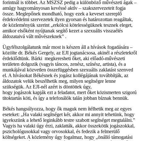
forintnál is többet. Az MSZSZ pedig a különböző művészeti ágak –
amúgy hagyományosan kevéssé aktív – szakszervezeteit fogja
össze. Meglepőnek mondható, hogy ezek a keveset szereplő
érdekvédelmi szervezetek ilyen gyorsan és határozottan reagáltak,
de közleményük szerint „erkölcsi kötelességüknek tesznek eleget,
amikor elsőként nyújtanak segítő kezet a szexuális visszaélés
áldozataivá vált művészeknek” .
Ügyfélszolgálatunk már most is készen áll a hívások fogadására –
közölte dr. Békés Gergely, az EJI jogtanácsosa, akinél a részletekről
érdeklődtünk. Bárki megkeresheti őket, aki előadó-művészeti
területen dolgozik (vagyis táncos, zenész, színész, artista), és a
munkájával közvetlen összefüggésben szexuális zaklatást szenved
el. A hívásokat Békésnek és jogász kollégájának továbbítják, az
áldozatok velük beszélhetik meg, milyen segítségre lenne
szükségük. Az EJI-nél azért is döntöttek úgy,
hogy jogászok kapják ezt a feladatot, mert őket közismerten szigorú
titoktartás köti, és így a telefonálók talán jobban bíznak bennük.
Békés hangsúlyozza, hogy ők maguk nem ítélhetik meg az egyes
eseteket: „Ha valaki segítséget kér, akkor mi annyit tehetünk, hogy
igyekszünk a lehető leginkább testre szabott segítséget megtalálni.”
Vagyis ha valaki úgy érzi, zaklatták, akkor összekötik jogászokkal,
pszichológusokkal vagy orvosokkal, és fedezik a felmerülő
költségeket. A közlemény úgy fogalmaz, hogy „önálló támogatási