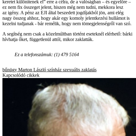
keretet különítenek el” erre a célra, de a valóságban – és egyelőre –
ez nem fix összeget jelent, hiszen még nem tudni, mekkora lesz
az igény. A pénz az EJI által beszedett jogdíjakból jön, ami elég
nagy összeg ahhoz, hogy akár egy komoly jelentkezési hullámot is
kezelni tudjanak - bár remélik, hogy nem tömegjelenségről van szó.
A segítség nem csak a közelmúltban történt eseteknél elérhető: bárki
hívhatja őket, függetlenül attól, mikor zaklatták.
Ez a telefonszámuk: (1) 479 5164
bűnügy
Marton László
színház
szexuális zaklatás
Kapcsolódó cikkek