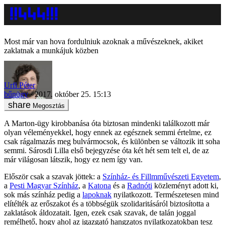
Most már van hova fordulniuk azoknak a művészeknek, akiket
zaklatnak a munkájuk közben
Urfi Péter
bűnügy
2017. október 25. 15:13
Megosztás
A Marton-ügy kirobbanása óta biztosan mindenki találkozott már
olyan véleményekkel, hogy ennek az egésznek semmi értelme, ez
csak rágalmazás meg bulvármocsok, és különben se változik itt soha
semmi. Sárosdi Lilla első bejegyzése óta két hét sem telt el, de az
már világosan látszik, hogy ez nem így van.
Először csak a szavak jöttek: a
Színház- és Fillmművészeti Egyetem
,
a
Pesti Magyar Színház
, a
Katona
és a
Radnóti
közleményt adott ki,
sok más színház pedig a
lapoknak
nyilatkozott. Természetesen mind
elítélték az erőszakot és a többségük szolidaritásáról biztosította a
zaklatások áldozatait. Igen, ezek csak szavak, de talán joggal
remélhető, hogy ahol az igazgató hangzatos nyilatkozatokban tesz