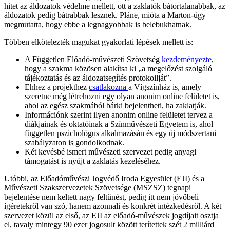
hitet az áldozatok védelme mellett, ott a zaklatók bátortalanabbak, az
áldozatok pedig bátrabbak lesznek. Pláne, mióta a Marton-ügy
megmutatta, hogy ebbe a legnagyobbak is belebukhatnak.
Többen elkötelezték magukat gyakorlati lépések mellett is:
A Független Előadó-művészeti Szövetség
kezdeményezte
,
hogy a szakma közösen alakítsa ki „a megelőzést szolgáló
tájékoztatás és az áldozatsegítés protokollját”.
Ehhez a projekthez
csatlakozna
a Vígszínház is, amely
szeretne még létrehozni egy olyan anonim online felületet is,
ahol az egész szakmából bárki bejelentheti, ha zaklatják.
Információnk szerint ilyen anonim online felületet tervez a
diákjainak és oktatóinak a Színművészeti Egyetem is, ahol
független pszichológus alkalmazásán és egy új módszertani
szabályzaton is gondolkodnak.
Két kevésbé ismert művészeti szervezet pedig anyagi
támogatást is nyújt a zaklatás kezeléséhez.
Utóbbi, az Előadóművészi Jogvédő Iroda Egyesület (EJI) és a
Művészeti Szakszervezetek Szövetsége (MSZSZ) tegnapi
bejelentése nem keltett nagy feltűnést, pedig itt nem jövőbeli
ígéretekről van szó, hanem azonnali és konkrét intézkedésről. A két
szervezet közül az első, az EJI az előadó-művészek jogdíjait osztja
el, tavaly mintegy 90 ezer jogosult között terítettek szét 2 milliárd