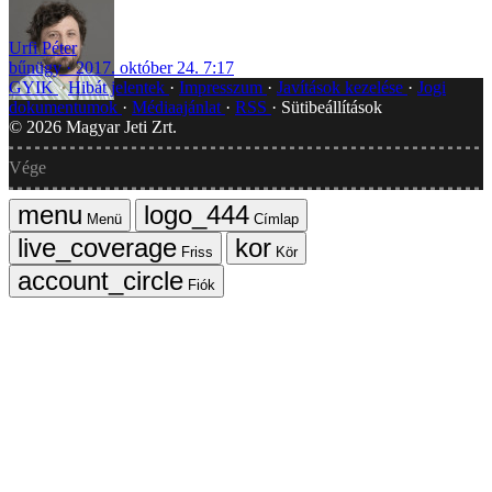
Urfi Péter
bűnügy
2017. október 24. 7:17
GYIK
Hibát jelentek
Impresszum
Javítások kezelése
Jogi
dokumentumok
Médiaajánlat
RSS
Sütibeállítások
©
2026
Magyar Jeti Zrt.
Vége
Menü
Címlap
Friss
Kör
Fiók