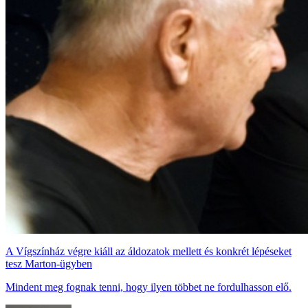
A Vígszínház végre kiáll az áldozatok mellett és konkrét lépéseket
tesz Marton-ügyben
Mindent meg fognak tenni, hogy ilyen többet ne fordulhasson elő.