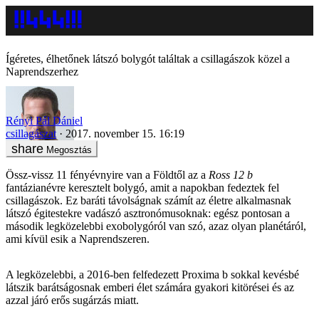
Ígéretes, élhetőnek látszó bolygót találtak a csillagászok közel a
Naprendszerhez
Rényi Pál Dániel
csillagászat
2017. november 15. 16:19
Megosztás
Össz-vissz 11 fényévnyire van a Földtől az a
Ross 12 b
fantázianévre keresztelt bolygó, amit a napokban fedeztek fel
csillagászok. Ez baráti távolságnak számít az életre alkalmasnak
látszó égitestekre vadászó asztronómusoknak: egész pontosan a
második legközelebbi exobolygóról van szó, azaz olyan planétáról,
ami kívül esik a Naprendszeren.
A legközelebbi, a 2016-ben felfedezett Proxima b sokkal kevésbé
látszik barátságosnak emberi élet számára gyakori kitörései és az
azzal járó erős sugárzás miatt.