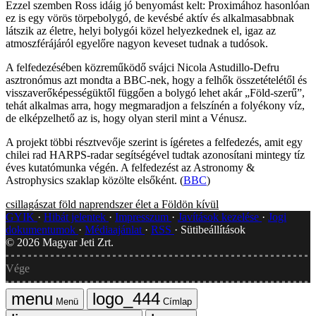
Ezzel szemben Ross idáig jó benyomást kelt: Proximához hasonlóan
ez is egy vörös törpebolygó, de kevésbé aktív és alkalmasabbnak
látszik az életre, helyi bolygói közel helyezkednek el, igaz az
atmoszférájáról egyelőre nagyon keveset tudnak a tudósok.
A felfedezésében közreműködő svájci Nicola Astudillo-Defru
asztronómus azt mondta a BBC-nek, hogy a felhők összetételétől és
visszaverőképességüktől függően a bolygó lehet akár „Föld-szerű”,
tehát alkalmas arra, hogy megmaradjon a felszínén a folyékony víz,
de elképzelhető az is, hogy olyan steril mint a Vénusz.
A projekt többi résztvevője szerint is ígéretes a felfedezés, amit egy
chilei rad HARPS-radar segítségével tudtak azonosítani mintegy tíz
éves kutatómunka végén. A felfedezést az Astronomy &
Astrophysics szaklap közölte elsőként. (
BBC
)
csillagászat
föld
naprendszer
élet a Földön kívül
GYIK
Hibát jelentek
Impresszum
Javítások kezelése
Jogi
dokumentumok
Médiaajánlat
RSS
Sütibeállítások
©
2026
Magyar Jeti Zrt.
Vége
Menü
Címlap