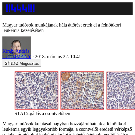
Magyar tudósok munkájának hála áttörést értek el a felnőttkori
leukémia kezelésében
Király András
TUDOMÁNY
2018. március 22. 10:41
Megosztás
STAT5-gátlás a csontvelőben
Magyar tudósok kutatásai nagyban hozzájárulhatnak a felnőttkori
leukémia egyik leggyakoribb formája, a csontvelői eredetű vérképző
sejteket érintő akut leukémia terápiás lehetőségeinek megújításában.