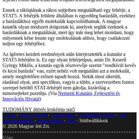
Ennek a rákfajtának a rákos sejtjeiben megtalálható egy fehérje, a
STAT5. A fehérjék felülete általában is egyedileg barázdált, ezekhez
a barázdákhoz egyéb molekulák kapcsolódhatnak. A magyar
kutatók olyan módszert dolgoztak ki, amelyek segítik ezeknek a
barázdáknak a megtalálását, mert így már meg lehet mondani, hogy
milyennek kéne lennie egy molekulának ahhoz, hogy csatlakozni
tudjon egy fehérjéhez.
Az ígéretes kezdeti eredmények után kiterjesztették a kutatást a
STAT5 fehérjére is. Ez egy olyan fehérjetípus, amin Dr. Keserű
György Miklós, a kutatás egyik résztvevője szerint "rendkívül kevés
és kicsi barázda" van, ezért nehéz volt megtalálni azt a molekulát,
amely megfelelően erősen tapadt hozzá. Nekik most sikerült,
ráadásul olyat, ami specifikus, vagyis a többi, a szervezetben fontos
szerepet betöltő STAT-fehérjét nem gátolja, kizárólag a
tumorsejteket pusztítja. (Via
Nemzeti Kutatási, Fejlesztési és
Innovációs Hivatal
)
TUDOMÁNY
áttörés
leukémia
stat5
GYIK
Hibát jelentek
Impresszum
Javítások kezelése
Jogi
dokumentumok
Médiaajánlat
RSS
Sütibeállítások
©
2026
Magyar Jeti Zrt.
Vége