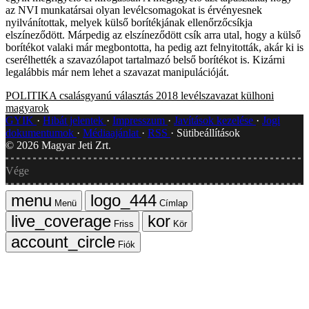
az NVI munkatársai olyan levélcsomagokat is érvényesnek
nyilvánítottak, melyek külső borítékjának ellenőrzőcsíkja
elszíneződött. Márpedig az elszíneződött csík arra utal, hogy a külső
borítékot valaki már megbontotta, ha pedig azt felnyitották, akár ki is
cserélhették a szavazólapot tartalmazó belső borítékot is. Kizárni
legalábbis már nem lehet a szavazat manipulációját.
POLITIKA
csalásgyanú
választás 2018
levélszavazat
külhoni
magyarok
GYIK
Hibát jelentek
Impresszum
Javítások kezelése
Jogi
dokumentumok
Médiaajánlat
RSS
Sütibeállítások
©
2026
Magyar Jeti Zrt.
Vége
Menü
Címlap
Friss
Kör
Fiók