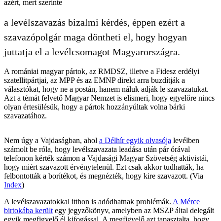
azért, mert szerinte
a levélszavazás bizalmi kérdés, éppen ezért a
szavazópolgár maga döntheti el, hogy hogyan
juttatja el a levélcsomagot Magyarországra.
A romániai magyar pártok, az RMDSZ, illetve a Fidesz erdélyi
szatellitpártjai, az MPP és az EMNP direkt arra buzdítják a
választókat, hogy ne a postán, hanem náluk adják le szavazatukat.
Azt a témát felvető Magyar Nemzet is elismeri, hogy egyelőre nincs
olyan értesülésük, hogy a pártok hozzányúltak volna bárki
szavazatához.
Nem úgy a Vajdaságban, ahol
a Délhír egyik olvasója
levélben
számolt be róla, hogy levélszavazata leadása után pár órával
telefonon kérték számon a Vajdasági Magyar Szövetség aktivistái,
hogy miért szavazott érvénytelenül. Ezt csak akkor tudhatták, ha
felbontották a borítékot, és megnézték, hogy kire szavazott. (Via
Index
)
A levélszavazatokkal itthon is adódhatnak problémák.
A Mérce
birtokába került
egy jegyzőkönyv, amelyben az MSZP által delegált
egyik megfigyelő él kifogással. A megfigyelő azt tapasztalta, hogy