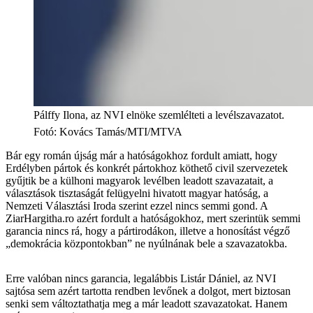
Pálffy Ilona, az NVI elnöke szemlélteti a levélszavazatot.
Fotó
:
Kovács Tamás/MTI/MTVA
Bár egy román újság már a hatóságokhoz fordult amiatt, hogy
Erdélyben pártok és konkrét pártokhoz köthető civil szervezetek
gyűjtik be a külhoni magyarok levélben leadott szavazatait, a
választások tisztaságát felügyelni hivatott magyar hatóság, a
Nemzeti Választási Iroda szerint ezzel nincs semmi gond. A
ZiarHargitha.ro azért fordult a hatóságokhoz, mert szerintük semmi
garancia nincs rá, hogy a pártirodákon, illetve a honosítást végző
„demokrácia központokban” ne nyúlnának bele a szavazatokba.
Erre valóban nincs garancia, legalábbis Listár Dániel, az NVI
sajtósa sem azért tartotta rendben levőnek a dolgot, mert biztosan
senki sem változtathatja meg a már leadott szavazatokat. Hanem