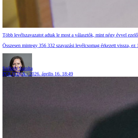
Több levélszavazatot adtak le most a választók, mint négy évvel ezelő
Összesen mintegy 356 332 szavazási levélcsomag érkezett vissza, ez 1
Székely Sarolta
POLITIKA
2026. április 16. 18:49