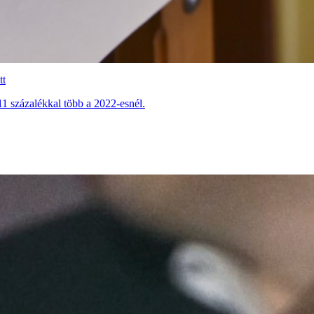
tt
1 százalékkal több a 2022-esnél.