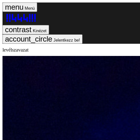
Menü
Kinézet
Jelentkezz be!
levélszavazat