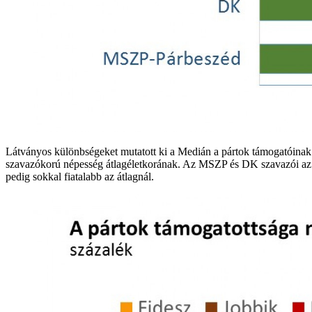
Látványos különbségeket mutatott ki a Medián a pártok támogatóinak él
szavazókorú népesség átlagéletkorának. Az MSZP és DK szavazói az á
pedig sokkal fiatalabb az átlagnál.