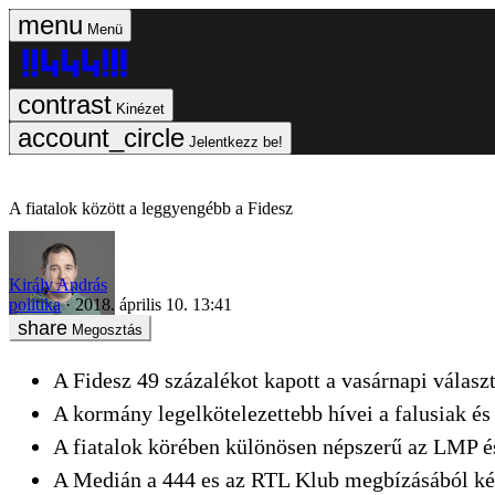
Menü
Kinézet
Jelentkezz be!
A fiatalok között a leggyengébb a Fidesz
Király András
politika
2018. április 10. 13:41
Megosztás
A Fidesz 49 százalékot kapott a vasárnapi választ
A kormány legelkötelezettebb hívei a falusiak é
A fiatalok körében különösen népszerű az LMP
A Medián a 444 es az RTL Klub megbízásából kés