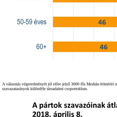
A választás végeredményét jól előre jelző 3000 fős Medián-felmérés m
szavazatarányok különféle társadalmi csoportokban.