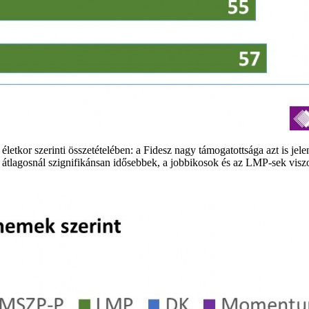
etkor szerinti összetételében: a Fidesz nagy támogatottsága azt is jele
tlagosnál szignifikánsan idősebbek, a jobbikosok és az LMP-sek visz