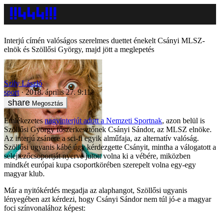
Interjú címén valóságos szerelmes duettet énekelt Csányi MLSZ-
elnök és Szöllősi György, majd jött a meglepetés
Szily László
sport
2018. április 27. 9:11
Megosztás
Emlékezetes
nagyinterjút adott a Nemzeti Sportnak
, azon belül is
Szöllősi György főszerkesztőnek Csányi Sándor, az MLSZ elnöke.
Az interjú zsánere a sci-fi egyik alműfaja, az alternatív valóság.
Szöllősi ugyanis kábé úgy kérdezgette Csányit, mintha a válogatott a
selejtezőcsoportját nyerve jutott volna ki a vébére, miközben
mindkét európai kupa csoportkörében szerepelt volna egy-egy
magyar klub.
Már a nyitókérdés megadja az alaphangot, Szöllősi ugyanis
lényegében azt kérdezi, hogy Csányi Sándor nem túl jó-e a magyar
foci színvonalához képest: