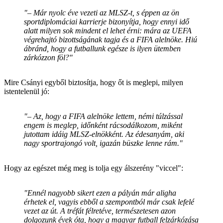
"– Már nyolc éve vezeti az MLSZ-t, s éppen az ön
sportdiplomáciai karrierje bizonyítja, hogy ennyi idő
alatt milyen sok mindent el lehet érni: mára az UEFA
végrehajtó bizottságának tagja és a FIFA alelnöke. Hiú
ábránd, hogy a futballunk egésze is ilyen ütemben
zárkózzon föl?"
Mire Csányi egyből biztosítja, hogy őt is meglepi, milyen
istentelenül jó:
"– Az, hogy a FIFA alelnöke lettem, némi túlzással
engem is meglep, időnként rácsodálkozom, miként
jutottam idáig MLSZ-elnökként. Az édesanyám, aki
nagy sportrajongó volt, igazán büszke lenne rám."
Hogy az egészet még meg is tolja egy álszerény "viccel":
"Ennél nagyobb sikert ezen a pályán már aligha
érhetek el, vagyis ebből a szempontból már csak lefelé
vezet az út. A tréfát félretéve, természetesen azon
dolgozunk évek óta, hogy a magyar futball felzárkózása