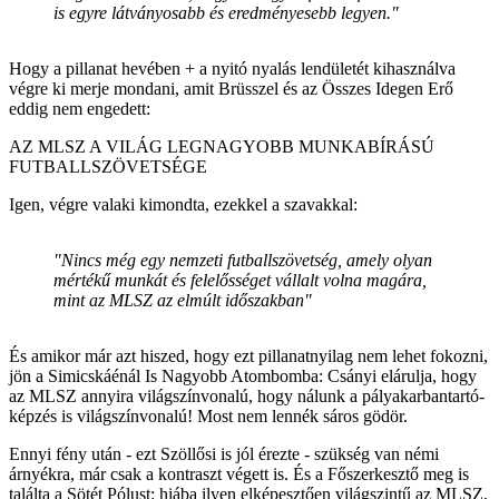
is egyre látványosabb és eredményesebb legyen."
Hogy a pillanat hevében + a nyitó nyalás lendületét kihasználva
végre ki merje mondani, amit Brüsszel és az Összes Idegen Erő
eddig nem engedett:
AZ MLSZ A VILÁG LEGNAGYOBB MUNKABÍRÁSÚ
FUTBALLSZÖVETSÉGE
Igen, végre valaki kimondta, ezekkel a szavakkal:
"Nincs még egy nemzeti futballszövetség, amely olyan
mértékű munkát és felelősséget vállalt volna magára,
mint az MLSZ az elmúlt időszakban"
És amikor már azt hiszed, hogy ezt pillanatnyilag nem lehet fokozni,
jön a Simicskáénál Is Nagyobb Atombomba: Csányi elárulja, hogy
az MLSZ annyira világszínvonalú, hogy nálunk a pályakarbantartó-
képzés is világszínvonalú! Most nem lennék sáros gödör.
Ennyi fény után - ezt Szöllősi is jól érezte - szükség van némi
árnyékra, már csak a kontraszt végett is. És a Főszerkesztő meg is
találta a Sötét Pólust: hiába ilyen elképesztően világszintű az MLSZ,