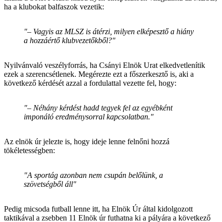
ha a klubokat balfaszok vezetik:
"– Vagyis az MLSZ is átérzi, milyen elképesztő a hiány
a hozzáértő klubvezetőkből?"
Nyilvánvaló veszélyforrás, ha Csányi Elnök Urat elkedvetlenítik
ezek a szerencsétlenek. Megérezte ezt a főszerkesztő is, aki a
következő kérdését azzal a fordulattal vezette fel, hogy:
"– Néhány kérdést hadd tegyek fel az egyébként
imponáló eredménysorral kapcsolatban."
Az elnök úr jelezte is, hogy ideje lenne felnőni hozzá
tökéletességben:
"A sportág azonban nem csupán belőlünk, a
szövetségből áll"
Pedig micsoda futball lenne itt, ha Elnök Úr által kidolgozott
taktikával a zsebben 11 Elnök úr futhatna ki a pályára a következő