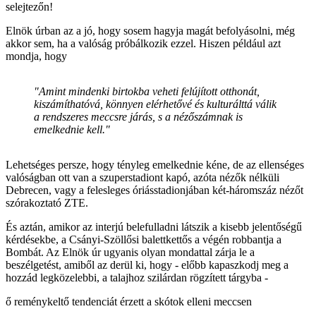
selejtezőn!
Elnök úrban az a jó, hogy sosem hagyja magát befolyásolni, még
akkor sem, ha a valóság próbálkozik ezzel. Hiszen például azt
mondja, hogy
"Amint mindenki birtokba veheti felújított otthonát,
kiszámíthatóvá, könnyen elérhetővé és kulturálttá válik
a rendszeres meccsre járás, s a nézőszámnak is
emelkednie kell."
Lehetséges persze, hogy tényleg emelkednie kéne, de az ellenséges
valóságban ott van a szuperstadiont kapó, azóta nézők nélküli
Debrecen, vagy a felesleges óriásstadionjában két-háromszáz nézőt
szórakoztató ZTE.
És aztán, amikor az interjú belefulladni látszik a kisebb jelentőségű
kérdésekbe, a Csányi-Szöllősi balettkettős a végén robbantja a
Bombát. Az Elnök úr ugyanis olyan mondattal zárja le a
beszélgetést, amiből az derül ki, hogy - előbb kapaszkodj meg a
hozzád legközelebbi, a talajhoz szilárdan rögzített tárgyba -
ő reménykeltő tendenciát érzett a skótok elleni meccsen