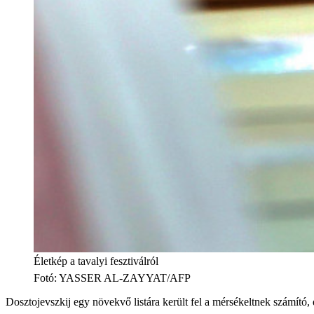
Életkép a tavalyi fesztiválról
Fotó
:
YASSER AL-ZAYYAT/AFP
Dosztojevszkij egy növekvő listára került fel a mérsékeltnek számító,