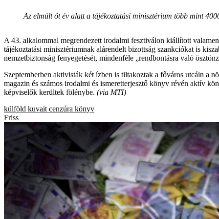
Az elmúlt öt év alatt a tájékoztatási minisztérium több mint 400
A 43. alkalommal megrendezett irodalmi fesztiválon kiállított valame
tájékoztatási minisztériumnak alárendelt bizottság szankciókat is kisz
nemzetbiztonság fenyegetését, mindenféle „rendbontásra való ösztönzé
Szeptemberben aktivisták két ízben is tiltakoztak a főváros utcáin a
magazin és számos irodalmi és ismeretterjesztő könyv révén aktív kö
képviselők kerültek fölénybe.
(via MTI)
külföld
kuvait
cenzúra
könyv
Friss