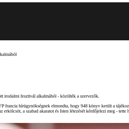
lkalmából
tt irodalmi fesztivál alkalmából - közölték a szervezők.
FP francia hírügynökségnek elmondta, hogy 948 könyv került a tájékozta
 erkölcsöt, a szabad akaratot és Isten létezését kérdőjelezi meg - tette