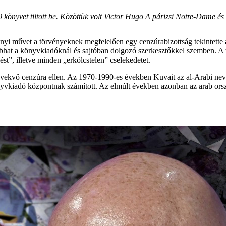
0 könyvet tiltott be. Közöttük volt Victor Hugo
A párizsi Notre-Dame
és
nnyi művet a törvényeknek megfelelően egy cenzúrabizottság tekintette á
abhat a könyvkiadóknál és sajtóban dolgozó szerkesztőkkel szemben. A tö
st”, illetve minden „erkölcstelen” cselekedetet.
 növekvő cenzúra ellen. Az 1970-1990-es években Kuvait az al-Arabi nev
nyvkiadó központnak számított. Az elmúlt években azonban az arab ors