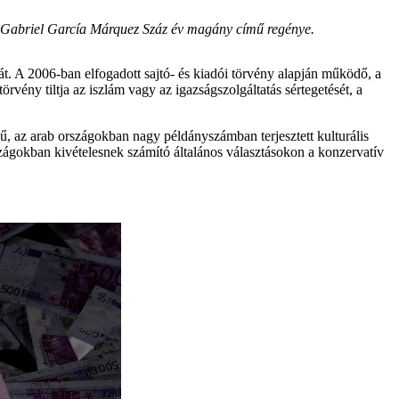
 Gabriel García Márquez
Száz év magány
című regénye.
t. A 2006-ban elfogadott sajtó- és kiadói törvény alapján működő, a
rvény tiltja az iszlám vagy az igazságszolgáltatás sértegetését, a
ű, az arab országokban nagy példányszámban terjesztett kulturális
zágokban kivételesnek számító általános választásokon a konzervatív