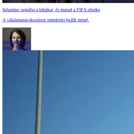
Infantino sajnálja a hibákat, és marad a FIFA elnöke
A válságtanácskozáson mindenki beállt mögé.
Windisch Judit
sport
ma 4:43