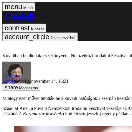
Menü
Kinézet
Jelentkezz be!
Kuvaitban betiltottak ezer könyvet a Nemzetközi Irodalmi Fesztivál a
Urfi Péter
külföld
2018. november 14. 16:21
Megosztás
Mintegy ezer művet tiltották be a kuvaiti hatóságok a szerdán kezdődö
Szaad al-Anzi, a kuvaiti Nemzetközi Irodalmi Fesztivál vezetője az A
játszódó
A Karamazov testvérek
című Dosztojevszkij-regény például az