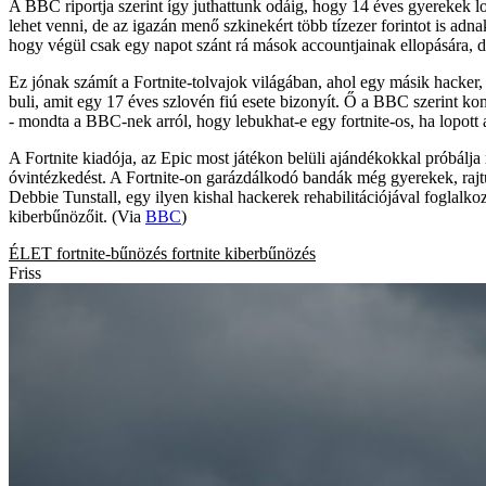
A BBC riportja szerint így juthattunk odáig, hogy 14 éves gyerekek l
lehet venni, de az igazán menő szkinekért több tízezer forintot is adn
hogy végül csak egy napot szánt rá mások accountjainak ellopására, de e
Ez jónak számít a Fortnite-tolvajok világában, ahol egy másik hacker, 
buli, amit egy 17 éves szlovén fiú esete bizonyít. Ő a BBC szerint konk
- mondta a BBC-nek arról, hogy lebukhat-e egy fortnite-os, ha lopott a
A Fortnite kiadója, az Epic most játékon belüli ajándékokkal próbálja r
óvintézkedést. A Fortnite-on garázdálkodó bandák még gyerekek, rajtu
Debbie Tunstall, egy ilyen kishal hackerek rehabilitációjával foglalko
kiberbűnözőit. (Via
BBC
)
ÉLET
fortnite-bűnözés
fortnite
kiberbűnözés
Friss