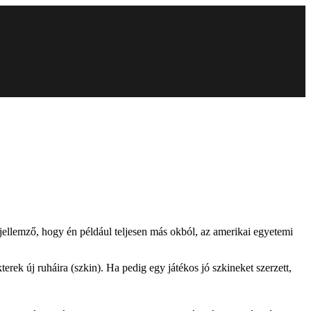
a jellemző, hogy én például teljesen más okból, az amerikai egyetemi
rek új ruháira (szkin). Ha pedig egy játékos jó szkineket szerzett,