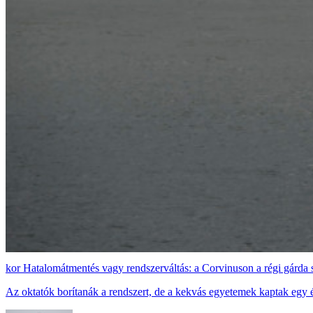
Hatalomátmentés vagy rendszerváltás: a Corvinuson a régi gárda s
Az oktatók borítanák a rendszert, de a kekvás egyetemek kaptak egy év