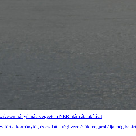
zívesen irányítaná az egyetem NER utáni átalakítását
 fórt a kormánytól, és ezalatt a régi vezetésük megpróbálja még bebizt