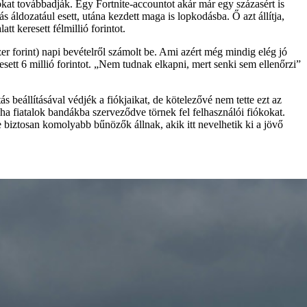
kat továbbadják. Egy Fortnite-accountot akár már egy százasért is
 áldozatául esett, utána kezdett maga is lopkodásba. Ő azt állítja,
t keresett félmillió forintot.
er forint) napi bevételről számolt be. Ami azért még mindig elég jó
resett 6 millió forintot. „Nem tudnak elkapni, mert senki sem ellenőrzi”
s beállításával védjék a fiókjaikat, de kötelezővé nem tette ezt az
a fiatalok bandákba szerveződve törnek fel felhasználói fiókokat.
e biztosan komolyabb bűnözők állnak, akik itt nevelhetik ki a jövő