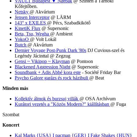
VAULT Budapest ▼ Nørbak
@ Szintén a Tárnoki
Kőfejtőben.
Netsky
@ Akvárium
Jensen Interceptor
@ LÄRM
143° x EXILES
@ Pécs, Szabadkikötő
KinetiK Flux
@ Supersonic
Beta, Tsu, Wegha
@ Ambient
YokoO
@ Volt Lokál
Butch
@ Akvárium
Dernier Voyage Post-Punk Dark '80s
DJ Cuvious-szel és
Legéndy Jácinttal @ Zegzug
Gensi ~ Vikipop ~ Klayman
@ Pontoon
Blackened Aggression Night
@ Supersonic
Soundbank + Adis Abbé kora este
- Société Friday Bar
Psycho Galore garázs és rock házibuli
@ Beat
Minden más
Kollektív álmok és burzsuj villák
@ OSA Archívum
Kurátori vezetés a "Közös Modern?" kiállításban
@ Fuga
Szombat
Koncert
Kal Marks {USA} I pacman {GER} I Fake Shakes {HUN}