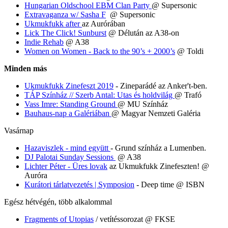
Hungarian Oldschool EBM Clan Party
@ Supersonic
Extravaganza w/ Sasha F
@ Supersonic
Ukmukfukk after
az Aurórában
Lick The Click! Sunburst
@ Délután az A38-on
Indie Rehab
@ A38
Women on Women - Back to the 90’s + 2000’s
@ Toldi
Minden más
Ukmukfukk Zinefeszt 2019
- Zineparádé az Anker't-ben.
TÁP Színház // Szerb Antal: Utas és holdvilág
@ Trafó
Vass Imre: Standing Ground
@ MU Színház
Bauhaus-nap a Galériában
@ Magyar Nemzeti Galéria
Vasárnap
Hazaviszlek - mind együtt
- Grund színház a Lumenben.
DJ Palotai Sunday Sessions
@ A38
Lichter Péter - Üres lovak
az Ukmukfukk Zinefeszten! @
Auróra
Kurátori tárlatvezetés | Symposion
- Deep time @ ISBN
Egész hétvégén, több alkalommal
Fragments of Utopias
/ vetítéssorozat @ FKSE