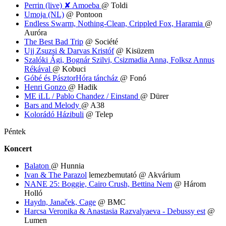
Perrin (live) ✘ Amoeba
@ Toldi
Umoja (NL)
@ Pontoon
Endless Swarm, Nothing-Clean, Crippled Fox, Haramia
@
Auróra
The Best Bad Trip
@ Société
Ujj Zsuzsi & Darvas Kristóf
@ Kisüzem
Szalóki Ági, Bognár Szilvi, Csizmadia Anna, Folksz Annus
Rékával
@ Kobuci
Góbé és PásztorHóra táncház
@ Fonó
Henri Gonzo
@ Hadik
ME iLL / Pablo Chandez / Einstand
@ Dürer
Bars and Melody
@ A38
Kolorádó Házibuli
@ Telep
Péntek
Koncert
Balaton
@ Hunnia
Ivan & The Parazol
lemezbemutató @ Akvárium
NANE 25: Boggie, Cairo Crush, Bettina Nem
@ Három
Holló
Haydn, Janaček, Cage
@ BMC
Harcsa Veronika & Anastasia Razvalyaeva - Debussy est
@
Lumen