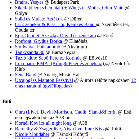
Brains, Yesyes
@ Budapest Park
Siketfajd lemezbemutató + Wings of Moths, Ohm Maid
@
Gólya
Saiid és Mulató Aztékok
@ Dürer
Csík zenekar & Kiss Tibi,
Kerekes Band
@ Szentlélek tér,
Óbuda tér
Egri Quartet, Szesztay Dávid és zenekara
@ Fonó
Rotfront, Gryllus Dorka
@ Ellátóház
Soulwave, Patikadomb
@ Akvárium
Tankcsapda 30
@ BarbaNegra
Tázló klub: Sebő Ferenc, Korinda
@ Eötvös10
Irma-napi IRMA! (Kőnigh Péter és zenekara)
@ NyolcTíz
Klub
Sena Band
@ Analog Music Hall
Utcajogász Maraton Fesztivál
@ Auróra (előtte napközben
12
órás maratoni ügyfélfogadás
)
Buli
Onra (Live), Devin Morrison, Cadik, Slanki&Perrin
@ Esti,
nem éjszakai buli az A38-on.
Kornél Kovács all night long
@ A38
Bernathy & Zsager live, Aiwa live, Imre Kiss
@ Toldi
Nicole Moudaber
@ Tárnoki Kőfejtő