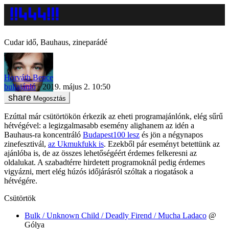
Cudar idő, Bauhaus, zineparádé
Horváth Bence
buliajánló
2019. május 2. 10:50
Megosztás
Ezúttal már csütörtökön érkezik az eheti programajánlónk, elég sűrű
hétvégével: a legizgalmasabb esemény alighanem az idén a
Bauhaus-ra koncentráló
Budapest100 lesz
és jön a négynapos
zinefesztivál,
az Ukmukfukk is
. Ezekből pár eseményt betettünk az
ajánlóba is, de az összes lehetőségéért érdemes felkeresni az
oldalukat. A szabadtérre hirdetett programoknál pedig érdemes
vigyázni, mert elég húzós időjárásról szóltak a riogatások a
hétvégére.
Csütörtök
Bulk / Unknown Child / Deadly Firend / Mucha Ladaco
@
Gólya