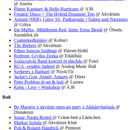
@ Auróra
Platon Karataev & Hello Hurricane
@ A38
Freakin' Disco + The Hybrid Drummer Trio
@ Akvárium
Apsurd (SRB), Gipsy SS, Padkarosda +Tulpen und Narzissen
@ Gólya
Irie Maffia, Middlemist Red, Intim Torna Illegál
@ Óbuda,
Szentlélek tér
Csaknekedkislány
@ Kobuci
The Biebers
@ Akvárium
Ethno Sanzon Szülinap
@ Három Holló
Rotfront, Gryllus Dorka
@ Ellátóház
Szászcsávás Band koncert és táncház
@ Fonó
RUA, vendég: Indeed
@ Analog Music Hall
Szekeres x Barbaró
@ NyolcTíz
Jackie's Gun, Abigél, Antares
@ Dürer
Peter Problem dj-set & buli
@ Lumen
Kebu - Live + Workshop
@ A38
Buli
Be Massive x daytime open-air party x Sárkányhajózás
@
Dunakeszi
Sugar, Nastia Reigel
@ Crime-buli a Lärm-ben.
Markus Schulz
@ Akvárium Klub
Poli & Roland Handrick
@ Pontoon