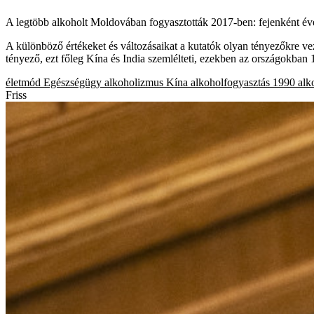
A legtöbb alkoholt Moldovában fogyasztották 2017-ben: fejenként éven
A különböző értékeket és változásaikat a kutatók olyan tényezőkre vez
tényező, ezt főleg Kína és India szemlélteti, ezekben az országokban
életmód
Egészségügy
alkoholizmus
Kína
alkoholfogyasztás
1990
alk
Friss