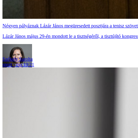
Négyen pályáznak Lázár János megüresedett posztjára a tenisz szövet
Lázár János május 29-én mondott le a tisztségéről, a tisztújító kongre
Székely Sarolta
sport
ma 10:21