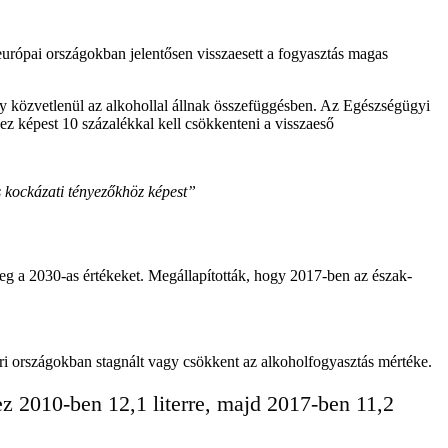
urópai országokban jelentősen visszaesett a fogyasztás magas
gy közvetlenül az alkohollal állnak összefüggésben. Az Egészségügyi
ez képest 10 százalékkal kell csökkenteni a visszaeső
s kockázati tényezőkhöz képest”
eg a 2030-as értékeket. Megállapították, hogy 2017-ben az észak-
ipari országokban stagnált vagy csökkent az alkoholfogyasztás mértéke.
ez 2010-ben 12,1 literre, majd 2017-ben 11,2