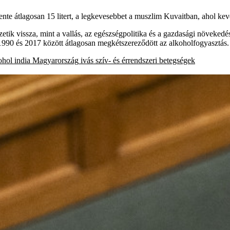
te átlagosan 15 litert, a legkevesebbet a muszlim Kuvaitban, ahol keve
etik vissza, mint a vallás, az egészségpolitika és a gazdasági növeked
 1990 és 2017 között átlagosan megkétszereződött az alkoholfogyasztás
ohol
india
Magyarország
ivás
szív- és érrendszeri betegségek