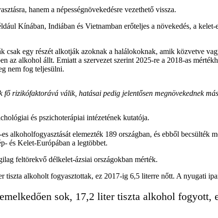
asztásra, hanem a népességnövekedésre vezethető vissza.
dául Kínában, Indiában és Vietnamban erőteljes a növekedés, a kelet-e
rák csak egy részét alkotják azoknak a halálokoknak, amik közvetve va
 az alkohol állt. Emiatt a szervezet szerint 2025-re a 2018-as mértékh
eg nem fog teljesülni.
k fő rizikófaktorává válik, hatásai pedig jelentősen megnövekednek má
ológiai és pszichoterápiai intézetének kutatója.
-es alkoholfogyasztását elemezték 189 országban, és ebből becsülték m
ép- és Kelet-Európában a legtöbbet.
lag feltörekvő délkelet-ázsiai országokban mérték.
 tiszta alkoholt fogyasztottak, ez 2017-ig 6,5 literre nőtt. A nyugati 
elkedően sok, 17,2 liter tiszta alkohol fogyott, 