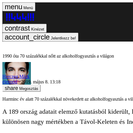
Menü
Kinézet
Jelentkezz be!
1990 óta 70 százalékkal nőtt az alkoholfogyasztás a világon
Herczeg Márk
életmód
2019. május 8. 13:18
Megosztás
Harminc év alatt 70 százalékkal növekedett az alkoholfogyasztás a v
A 189 ország adatait elemző kutatásból kiderült,
különösen nagy mértékben a Távol-Keleten és Indi