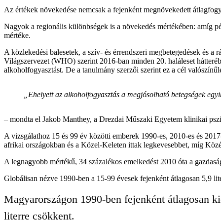
Az értékek növekedése nemcsak a fejenként megnövekedett átlagfogy
Nagyok a regionális különbségek is a növekedés mértékében: amíg pél
mértéke.
A közlekedési balesetek, a szív- és érrendszeri megbetegedések és a 
Világszervezet (WHO) szerint 2016-ban minden 20. haláleset hátterében
alkoholfogyasztást. De a tanulmány szerzői szerint ez a cél valószínűl
„Ehelyett az alkoholfogyasztás a megjósolható betegségek egyi
– mondta el Jakob Manthey, a Drezdai Műszaki Egyetem klinikai pszich
A vizsgálathoz 15 és 99 év közötti emberek 1990-es, 2010-es és 2017
afrikai országokban és a Közel-Keleten ittak legkevesebbet, míg Köz
A legnagyobb mértékű, 34 százalékos emelkedést 2010 óta a gazdasági
Globálisan nézve 1990-ben a 15-99 évesek fejenként átlagosan 5,9 liter
Magyarországon 1990-ben fejenként átlagosan kiem
literre csökkent.