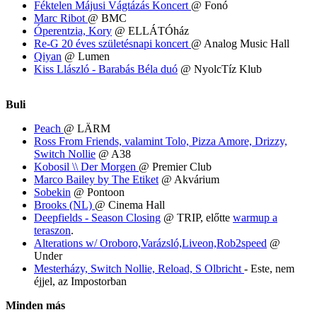
Féktelen Májusi Vágtázás Koncert
@ Fonó
Marc Ribot
@ BMC
Óperentzia, Kory
@ ELLÁTÓház
Re-G 20 éves születésnapi koncert
@ Analog Music Hall
Qiyan
@ Lumen
Kiss Llászló - Barabás Béla duó
@ NyolcTíz Klub
Buli
Peach
@ LÄRM
Ross From Friends, valamint Tolo, Pizza Amore, Drizzy,
Switch Nollie
@ A38
Kobosil \\ Der Morgen
@ Premier Club
Marco Bailey by The Etiket
@ Akvárium
Sobekin
@ Pontoon
Brooks (NL)
@ Cinema Hall
Deepfields - Season Closing
@ TRIP, előtte
warmup a
teraszon
.
Alterations w/ Oroboro,Varázsló,Liveon,Rob2speed
@
Under
Mesterházy, Switch Nollie, Reload, S Olbricht
- Este, nem
éjjel, az Impostorban
Minden más