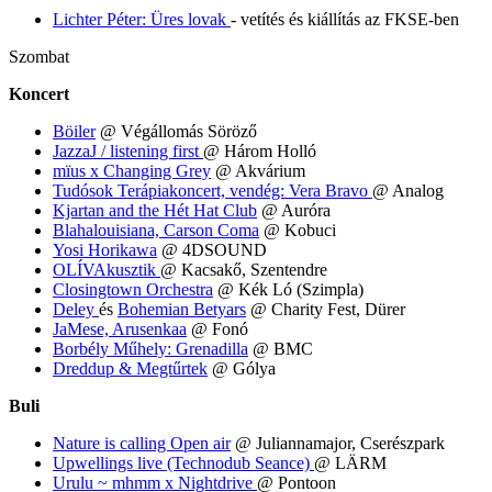
Lichter Péter: Üres lovak
- vetítés és kiállítás az FKSE-ben
Szombat
Koncert
Böiler
@ Végállomás Söröző
JazzaJ / listening first
@ Három Holló
mïus x Changing Grey
@ Akvárium
Tudósok Terápiakoncert, vendég: Vera Bravo
@ Analog
Kjartan and the Hét Hat Club
@ Auróra
Blahalouisiana, Carson Coma
@ Kobuci
Yosi Horikawa
@ 4DSOUND
OLÍVAkusztik
@ Kacsakő, Szentendre
Closingtown Orchestra
@ Kék Ló (Szimpla)
Deley
és
Bohemian Betyars
@ Charity Fest, Dürer
JaMese, Arusenkaa
@ Fonó
Borbély Műhely: Grenadilla
@ BMC
Dreddup & Megtűrtek
@ Gólya
Buli
Nature is calling Open air
@ Juliannamajor, Cserészpark
Upwellings live (Technodub Seance)
@ LÄRM
Urulu ~ mhmm x Nightdrive
@ Pontoon