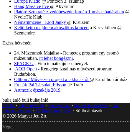
Európa Kiadó
@ Pontoon 3. szülinap
Hang Massive live
@ Akvárium
Platón: Szókratész védőbeszéde Jordán Tamás előadásában
@
NyolcTíz Klub
Némafilmzene - Elod Janky
@ Kisüzem
Kettő kettő majdnem akusztikus koncert
a Kacsakőben @
Szentendre
Egész hétvégén
24. Múzeumok Majálisa - Rengeteg program egy csomó
múzeumban,
itt lehet böngészni
.
SPACE U
- Finn tematikájú események
AQB Open
- Rengeteg izgalmas művészeti program
Budafokon.
Otthon / Művészeti projekt a lakhatásról
@ Ex-otthon áruház
Frenák Pál Társulat: Frisson
@ Trafó
Artmozik éjszakája 2019
buliajánló
buli
buliajánló
GYIK
Hibát jelentek
Impresszum
Javítások kezelése
Jogi
dokumentumok
Médiaajánlat
RSS
Sütibeállítások
©
2026
Magyar Jeti Zrt.
Vége