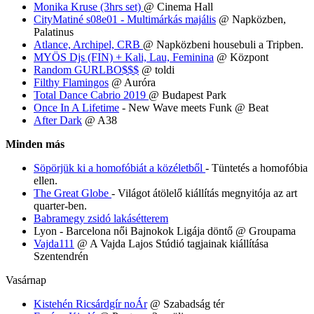
Monika Kruse (3hrs set)
@ Cinema Hall
CityMatiné s08e01 - Multimárkás majális
@ Napközben,
Palatinus
Atlance, Archipel, CRB
@ Napközbeni housebuli a Tripben.
MYÖS Djs (FIN) + Kali, Lau, Feminina
@ Központ
Random GURLBO$$$
@ toldi
Filthy Flamingos
@ Auróra
Total Dance Cabrio 2019
@ Budapest Park
Once In A Lifetime
- New Wave meets Funk @ Beat
After Dark
@ A38
Minden más
Söpörjük ki a homofóbiát a közéletből
- Tüntetés a homofóbia
ellen.
The Great Globe
- Világot átölelő kiállítás megnyitója az art
quarter-ben.
Babramegy zsidó lakásétterem
Lyon - Barcelona női Bajnokok Ligája döntő @ Groupama
Vajda111
@ A Vajda Lajos Stúdió tagjainak kiállítása
Szentendrén
Vasárnap
Kistehén Ricsárdgír noÁr
@ Szabadság tér