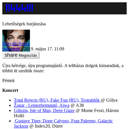
Lehetőségek burjánzása
Horváth Bence
buliajánló
2019. május 17. 11:09
Megosztás
Újra hétvége, újra programajánló. A teltházas dolgok kimaradtak, a
többit itt szedtük össze:
Péntek
Koncert
Total Rejects (RU), Fake Fun (RU), Testrablók
@ Gólya
Žagar - Lemezbemutató, Aiwa
@ A38
Giliszta, Isle of Man, Deep Glaze
@ Mome Feszt, Három
Holló
Gustave Tiger, Dope Calypso, Fran Palermo, Galactic
Jackson
@ Index20, Dürer