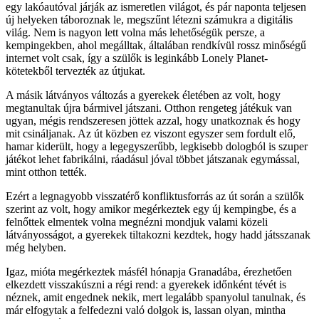
egy lakóautóval járják az ismeretlen világot, és pár naponta teljesen
új helyeken táboroznak le, megszűnt létezni számukra a digitális
világ. Nem is nagyon lett volna más lehetőségük persze, a
kempingekben, ahol megálltak, általában rendkívül rossz minőségű
internet volt csak, így a szülők is leginkább Lonely Planet-
kötetekből tervezték az útjukat.
A másik látványos változás a gyerekek életében az volt, hogy
megtanultak újra bármivel játszani. Otthon rengeteg játékuk van
ugyan, mégis rendszeresen jöttek azzal, hogy unatkoznak és hogy
mit csináljanak. Az út közben ez viszont egyszer sem fordult elő,
hamar kiderült, hogy a legegyszerűbb, legkisebb dologból is szuper
játékot lehet fabrikálni, ráadásul jóval többet játszanak egymással,
mint otthon tették.
Ezért a legnagyobb visszatérő konfliktusforrás az út során a szülők
szerint az volt, hogy amikor megérkeztek egy új kempingbe, és a
felnőttek elmentek volna megnézni mondjuk valami közeli
látványosságot, a gyerekek tiltakozni kezdtek, hogy hadd játsszanak
még helyben.
Igaz, mióta megérkeztek másfél hónapja Granadába, érezhetően
elkezdett visszakúszni a régi rend: a gyerekek időnként tévét is
néznek, amit engednek nekik, mert legalább spanyolul tanulnak, és
már elfogytak a felfedezni való dolgok is, lassan olyan, mintha