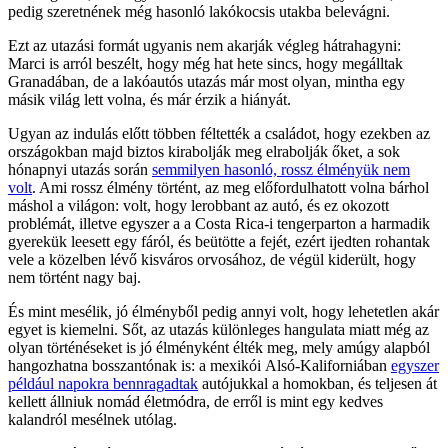
pedig szeretnének még hasonló lakókocsis utakba belevágni.
Ezt az utazási formát ugyanis nem akarják végleg hátrahagyni:
Marci is arról beszélt, hogy még hat hete sincs, hogy megálltak
Granadában, de a lakóautós utazás már most olyan, mintha egy
másik világ lett volna, és már érzik a hiányát.
Ugyan az indulás előtt többen féltették a családot, hogy ezekben az
országokban majd biztos kirabolják meg elrabolják őket, a sok
hónapnyi utazás során
semmilyen hasonló, rossz élményük nem
volt
. Ami rossz élmény történt, az meg előfordulhatott volna bárhol
máshol a világon: volt, hogy lerobbant az autó, és ez okozott
problémát, illetve egyszer a a Costa Rica-i tengerparton a harmadik
gyerekük leesett egy fáról, és beütötte a fejét, ezért ijedten rohantak
vele a közelben lévő kisváros orvosához, de végül kiderült, hogy
nem történt nagy baj.
És mint mesélik, jó élményből pedig annyi volt, hogy lehetetlen akár
egyet is kiemelni. Sőt, az utazás különleges hangulata miatt még az
olyan történéseket is jó élményként élték meg, mely amúgy alapból
hangozhatna bosszantónak is: a mexikói Alsó-Kaliforniában
egyszer
például napokra bennragadtak
autójukkal a homokban, és teljesen át
kellett állniuk nomád életmódra, de erről is mint egy kedves
kalandról mesélnek utólag.