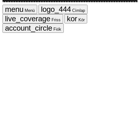
Menü
Címlap
Friss
Kör
Fiók