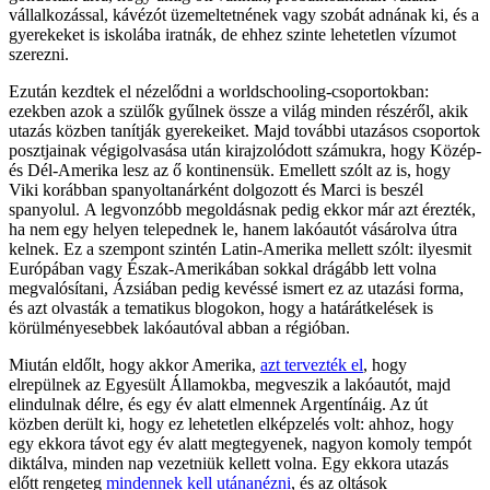
vállalkozással, kávézót üzemeltetnének vagy szobát adnának ki, és a
gyerekeket is iskolába iratnák, de ehhez szinte lehetetlen vízumot
szerezni.
Ezután kezdtek el nézelődni a worldschooling-csoportokban:
ezekben azok a szülők gyűlnek össze a világ minden részéről, akik
utazás közben tanítják gyerekeiket. Majd további utazásos csoportok
posztjainak végigolvasása után kirajzolódott számukra, hogy Közép-
és Dél-Amerika lesz az ő kontinensük. Emellett szólt az is, hogy
Viki korábban spanyoltanárként dolgozott és Marci is beszél
spanyolul. A legvonzóbb megoldásnak pedig ekkor már azt érezték,
ha nem egy helyen telepednek le, hanem lakóautót vásárolva útra
kelnek. Ez a szempont szintén Latin-Amerika mellett szólt: ilyesmit
Európában vagy Észak-Amerikában sokkal drágább lett volna
megvalósítani, Ázsiában pedig kevéssé ismert ez az utazási forma,
és azt olvasták a tematikus blogokon, hogy a határátkelések is
körülményesebbek lakóautóval abban a régióban.
Miután eldőlt, hogy akkor Amerika,
azt tervezték el
, hogy
elrepülnek az Egyesült Államokba, megveszik a lakóautót, majd
elindulnak délre, és egy év alatt elmennek Argentínáig. Az út
közben derült ki, hogy ez lehetetlen elképzelés volt: ahhoz, hogy
egy ekkora távot egy év alatt megtegyenek, nagyon komoly tempót
diktálva, minden nap vezetniük kellett volna. Egy ekkora utazás
előtt rengeteg
mindennek kell utánanézni
, és az oltások