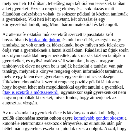
melyben heti 10 órában, lehetőleg napi két órában tervezték tanítani
a két gyereket. Ezzel a rengeteg élmény és a sok utazás miatt
állandóan csúszásban voltak, és sokszor például út közben tanították
a gyerekeket. Viki heti két nyelvtant, két olvasást és egy
környezetórát tartott, míg Marci három matekórát és két angolt.
Az alternatív oktatási módszerekről szerzett tapasztalataikról
hosszabban is
írtak a blogjukon
, és mint mesélték, az egyik nagy
tanulsága az volt ennek az időszaknak, hogy milyen sok felesleges
órája van a gyerekeknek a hazai iskolákban. Ráadásul az útjuk során
sok olyan családdal megismerkedtek, akik utazás közben tanítják a
gyerekeiket, és nyilvánvalóvá vált számukra, hogy a magyar
tankönyvek eleve nagyon be is tudják határolni a tanítást, van pár
tantárgy, melynek a könyve rengeteg olyan információt tartalmaz,
melyre egy kilencéves gyereknek egyszerűen nincs szüksége.
Útközben elmondásuk szerint rengeteg pozitív példát láttak arra,
hogy hogyan lehet más megoldásokkal együtt tanulni a gyerekkel,
í
rtak is ezekről a módszerekről
, ugyanakkor saját gyerekeikkel nem
nagyon próbálták ki ezeket, mivel fontos, hogy átmenjenek az
augusztusi vizsgán.
Az utazás miatt a gyerekek élete is látványosan átalakult. Míg a
szülők elmondása szerint otthon egyre
komolyabb gondot okozott
a
különféle elektronikus eszközök térnyerése, az elindulás után pár
héttel már a gyerekek eszébe se jutottak ezek a dolgok. Azzal, hogy