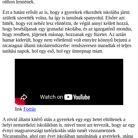
otthon lennének.
Ezt a hatást erősíti az is, hogy a gyerekek elkezdtek iskolába járni:
szüleik szerették volna, ha így is tanulnak spanyolul. Elsőre azt
hitték, hogy ezt nehéz lesz elintézni, de végül annyi kellett hozzá,
hogy besétáljanak egy granadai iskolába, és az igazgatónő mondta,
hogy rendben, jöjjenek másnap, hozzanak egy füzetet. Az aztán
hamar kiderült, hogy nem véletlenül volt ennyire könnyű bejutni a
nicaraguai állami iskolarendszerbe: rendszeresen maradtak el teljes
tanítási napok, hol egy eső, hol egy ünnepnap miatt.
Forrás
A rövid állami kitérő után a gyerekek egy-egy hetet eltöltenek a
helyi nemzetközi iskolákban is, mivel most azt tervezik, hogy az egy
évnyi magyarországi tartózkodás után ismét visszamennek
Nicaraguába, ahol egy évet iskolában tanulnának a gyerekek, utána