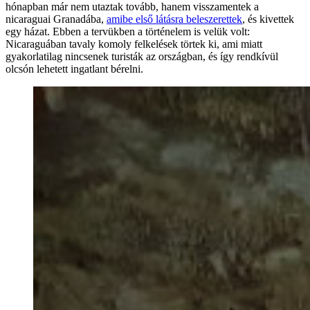
hónapban már nem utaztak tovább, hanem visszamentek a
nicaraguai Granadába,
amibe első látásra beleszerettek
, és kivettek
egy házat. Ebben a tervükben a történelem is velük volt:
Nicaraguában tavaly komoly felkelések törtek ki, ami miatt
gyakorlatilag nincsenek turisták az országban, és így rendkívül
olcsón lehetett ingatlant bérelni.