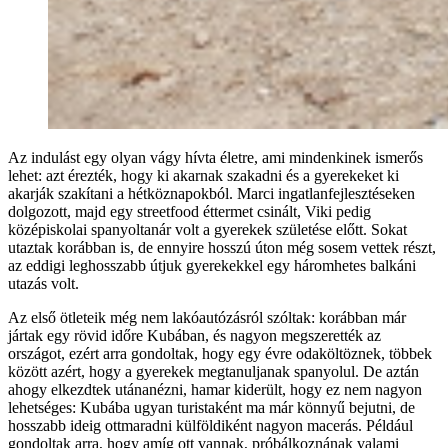
Az indulást egy olyan vágy hívta életre, ami mindenkinek ismerős
lehet: azt érezték, hogy ki akarnak szakadni és a gyerekeket ki
akarják szakítani a hétköznapokból. Marci ingatlanfejlesztéseken
dolgozott, majd egy streetfood éttermet csinált, Viki pedig
középiskolai spanyoltanár volt a gyerekek születése előtt. Sokat
utaztak korábban is, de ennyire hosszú úton még sosem vettek részt,
az eddigi leghosszabb útjuk gyerekekkel egy háromhetes balkáni
utazás volt.
Az első ötleteik még nem lakóautózásról szóltak: korábban már
jártak egy rövid időre Kubában, és nagyon megszerették az
országot, ezért arra gondoltak, hogy egy évre odaköltöznek, többek
között azért, hogy a gyerekek megtanuljanak spanyolul. De aztán
ahogy elkezdtek utánanézni, hamar kiderült, hogy ez nem nagyon
lehetséges: Kubába ugyan turistaként ma már könnyű bejutni, de
hosszabb ideig ottmaradni külföldiként nagyon macerás. Például
gondoltak arra, hogy amíg ott vannak, próbálkoznának valami