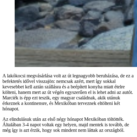
A lakókocsi megvásárlása volt az út legnagyobb beruházása, de ez a
befektetés idővel visszajön: nemcsak azért, mert így sokkal
kevesebbet kell aztán szállásra és a beépített konyha miatt ételre
költeni, hanem mert az út végén egyszerűen el is lehet adni az autót.
Marciék is épp ezt teszik, egy magyar családnak, akik utánuk
érkeznek a kontinensre, és Mexikóban terveznek eltölteni két
hónapot.
Az elindulásuk után az első négy hónapot Mexikóban töltötték.
Általában 3-4 napot voltak egy helyen, majd mentek is tovább, de
még így is azt érzik, hogy sok mindent nem láttak az országból.