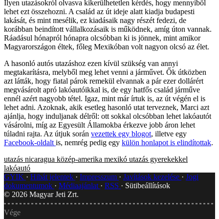
Ilyen utazásokról olvasva kikerülhetetlen kérdés, hogy mennyiből
lehet ezt összehozni. A család az út ideje alatt kiadja budapesti
lakását, és mint mesélik, ez kiadásaik nagy részét fedezi, de
korábban beindított vállalkozásaik is működnek, amíg úton vannak.
Ráadásul hónapról hónapra olcsóbban ki is jönnek, mint amikor
Magyarországon éltek, főleg Mexikóban volt nagyon olcsó az élet.
A hasonló autós utazáshoz ezen kívül szükség van annyi
megtakarításra, melyből meg lehet venni a járművet. Ők útközben
azt látták, hogy fiatal párok remekül elvannak a pár ezer dollárért
megvásárolt apró lakóautóikkal is, de egy hatfős család járműve
ennél azért nagyobb tétel. Igaz, mint már írtuk is, az út végén el is
lehet adni. Azoknak, akik esetleg hasonló utat terveznek, Marci azt
ajánlja, hogy induljanak délről: ott sokkal olcsóbban lehet lakóautót
vásárolni, míg az Egyesült Államokba érkezve jobb áron lehet
túladni rajta. Az útjuk során
vezettek egy blogot
, illetve egy
Facebook-oldalt
is, nemrég pedig egy
külön honlapot is elindítottak
.
utazás
nicaragua
közép-amerika
mexikó
utazás gyerekekkel
lakóautó
GYIK
Hibát jelentek
Impresszum
Javítások kezelése
Jogi
dokumentumok
Médiaajánlat
RSS
Sütibeállítások
©
2026
Magyar Jeti Zrt.
Vége