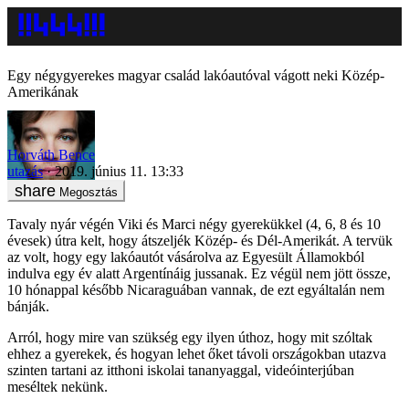
Egy négygyerekes magyar család lakóautóval vágott neki Közép-
Amerikának
Horváth Bence
utazás
2019. június 11. 13:33
Megosztás
Tavaly nyár végén Viki és Marci négy gyerekükkel (4, 6, 8 és 10
évesek) útra kelt, hogy átszeljék Közép- és Dél-Amerikát. A tervük
az volt, hogy egy lakóautót vásárolva az Egyesült Államokból
indulva egy év alatt Argentínáig jussanak. Ez végül nem jött össze,
10 hónappal később Nicaraguában vannak, de ezt egyáltalán nem
bánják.
Arról, hogy mire van szükség egy ilyen úthoz, hogy mit szóltak
ehhez a gyerekek, és hogyan lehet őket távoli országokban utazva
szinten tartani az itthoni iskolai tananyaggal, videóinterjúban
meséltek nekünk.