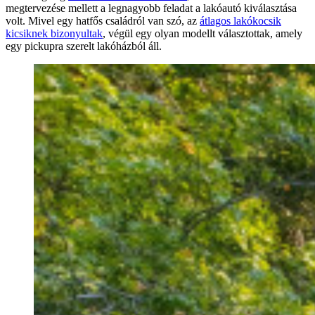
megtervezése mellett a legnagyobb feladat a lakóautó kiválasztása
volt. Mivel egy hatfős családról van szó, az
átlagos lakókocsik
kicsiknek bizonyultak
, végül egy olyan modellt választottak, amely
egy pickupra szerelt lakóházból áll.