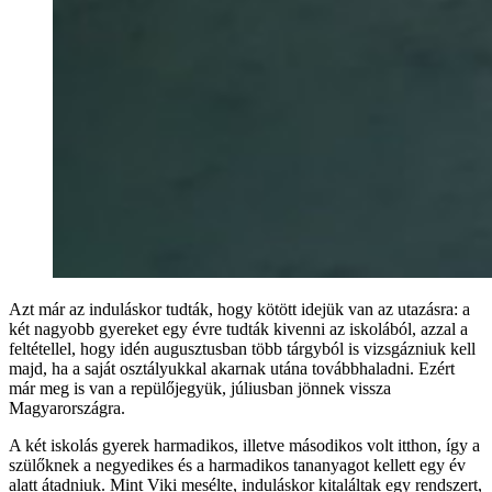
Azt már az induláskor tudták, hogy kötött idejük van az utazásra: a
két nagyobb gyereket egy évre tudták kivenni az iskolából, azzal a
feltétellel, hogy idén augusztusban több tárgyból is vizsgázniuk kell
majd, ha a saját osztályukkal akarnak utána továbbhaladni. Ezért
már meg is van a repülőjegyük, júliusban jönnek vissza
Magyarországra.
A két iskolás gyerek harmadikos, illetve másodikos volt itthon, így a
szülőknek a negyedikes és a harmadikos tananyagot kellett egy év
alatt átadniuk. Mint Viki mesélte, induláskor kitaláltak egy rendszert,