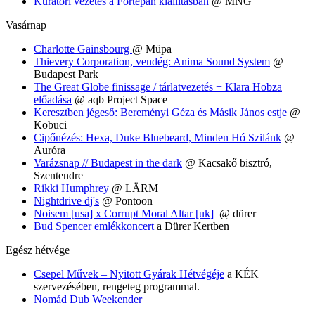
Kurátori vezetés a Fortepan kiállításban
@ MNG
Vasárnap
Charlotte Gainsbourg
@ Müpa
Thievery Corporation, vendég: Anima Sound System
@
Budapest Park
The Great Globe finissage / tárlatvezetés + Klara Hobza
előadása
@ aqb Project Space
Keresztben jégeső: Bereményi Géza és Másik János estje
@
Kobuci
Cipőnézés: Hexa, Duke Bluebeard, Minden Hó Szilánk
@
Auróra
Varázsnap // Budapest in the dark
@ Kacsakő bisztró,
Szentendre
Rikki Humphrey
@ LÄRM
Nightdrive dj's
@ Pontoon
Noisem [usa] x Corrupt Moral Altar [uk]
@ dürer
Bud Spencer emlékkoncert
a Dürer Kertben
Egész hétvége
Csepel Művek – Nyitott Gyárak Hétvégéje
a KÉK
szervezésében, rengeteg programmal.
Nomád Dub Weekender