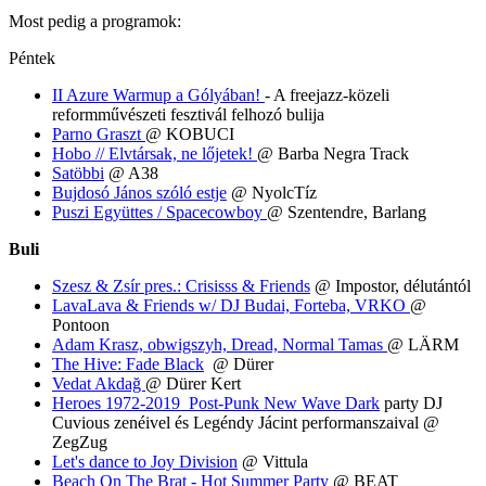
Most pedig a programok:
Péntek
II Azure Warmup a Gólyában!
- A freejazz-közeli
reformművészeti fesztivál felhozó bulija
Parno Graszt
@ KOBUCI
Hobo // Elvtársak, ne lőjetek!
@ Barba Negra Track
Satöbbi
@ A38
Bujdosó János szóló estje
@ NyolcTíz
Puszi Együttes / Spacecowboy
@ Szentendre, Barlang
Buli
Szesz & Zsír pres.: Crisisss & Friends
@ Impostor, délutántól
LavaLava & Friends w/ DJ Budai, Forteba, VRKO
@
Pontoon
Adam Krasz, obwigszyh, Dread, Normal Tamas
@ LÄRM
The Hive: Fade Black
@ Dürer
Vedat Akdağ
@ Dürer Kert
Heroes 1972-2019 Post-Punk New Wave Dark
party DJ
Cuvious zenéivel és Legéndy Jácint performanszaival @
ZegZug
Let's dance to Joy Division
@ Vittula
Beach On The Brat - Hot Summer Party
@ BEAT