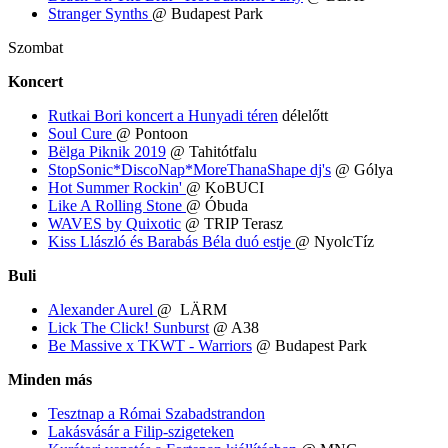
Stranger Synths
@ Budapest Park
Szombat
Koncert
Rutkai Bori koncert a Hunyadi téren
délelőtt
Soul Cure
@ Pontoon
Bëlga Piknik 2019
@ Tahitótfalu
StopSonic*DiscoNap*MoreThanaShape dj's
@ Gólya
Hot Summer Rockin'
@ KoBUCI
Like A Rolling Stone
@ Óbuda
WAVES by Quixotic
@ TRIP Terasz
Kiss Llászló és Barabás Béla duó estje
@ NyolcTíz
Buli
Alexander Aurel
@ LÄRM
Lick The Click! Sunburst
@ A38
Be Massive x TKWT - Warriors
@ Budapest Park
Minden más
Tesztnap a Római Szabadstrandon
Lakásvásár a Filip-szigeteken