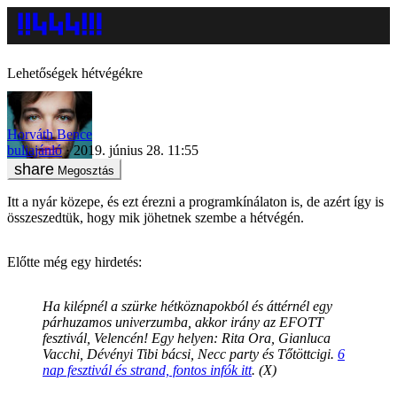
Lehetőségek hétvégékre
Horváth Bence
buliajánló
2019. június 28. 11:55
Megosztás
Itt a nyár közepe, és ezt érezni a programkínálaton is, de azért így is
összeszedtük, hogy mik jöhetnek szembe a hétvégén.
Előtte még egy hirdetés:
Ha kilépnél a szürke hétköznapokból és áttérnél egy
párhuzamos univerzumba, akkor irány az EFOTT
fesztivál, Velencén! Egy helyen: Rita Ora, Gianluca
Vacchi, Dévényi Tibi bácsi, Necc party és Tőtöttcigi.
6
nap fesztivál és strand, fontos infók itt
. (X)