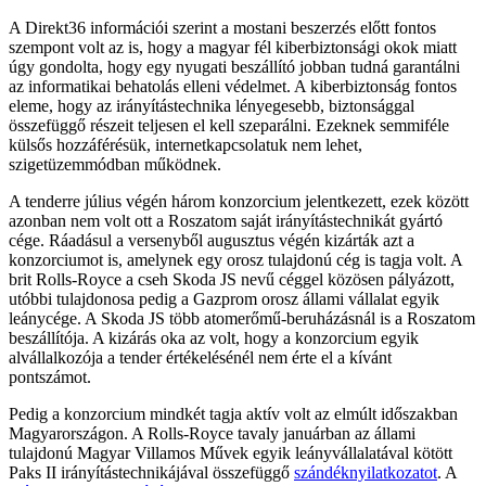
A Direkt36 információi szerint a mostani beszerzés előtt fontos
szempont volt az is, hogy a magyar fél kiberbiztonsági okok miatt
úgy gondolta, hogy egy nyugati beszállító jobban tudná garantálni
az informatikai behatolás elleni védelmet. A kiberbiztonság fontos
eleme, hogy az irányítástechnika lényegesebb, biztonsággal
összefüggő részeit teljesen el kell szeparálni. Ezeknek semmiféle
külsős hozzáférésük, internetkapcsolatuk nem lehet,
szigetüzemmódban működnek.
A tenderre július végén három konzorcium jelentkezett, ezek között
azonban nem volt ott a Roszatom saját irányítástechnikát gyártó
cége. Ráadásul a versenyből augusztus végén kizárták azt a
konzorciumot is, amelynek egy orosz tulajdonú cég is tagja volt. A
brit Rolls-Royce a cseh Skoda JS nevű céggel közösen pályázott,
utóbbi tulajdonosa pedig a Gazprom orosz állami vállalat egyik
leánycége. A Skoda JS több atomerőmű-beruházásnál is a Roszatom
beszállítója. A kizárás oka az volt, hogy a konzorcium egyik
alvállalkozója a tender értékelésénél nem érte el a kívánt
pontszámot.
Pedig a konzorcium mindkét tagja aktív volt az elmúlt időszakban
Magyarországon. A Rolls-Royce tavaly januárban az állami
tulajdonú Magyar Villamos Művek egyik leányvállalatával kötött
Paks II irányítástechnikájával összefüggő
szándéknyilatkozatot
. A