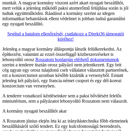
munkát. A magyar kormány viszont azért akart nyugati beszállítót,
mert velük a jelenleg működő paksi atomerőmű felújítása során is jól
tudtak együttműködni. Ráadásul a kormány szerint az idegen
informatikai behatolások elleni védelmet is jobban tudná garantálni
egy nyugati beszállító.
Segítsd a hatalom ellenőrzését, csatlakozz a Direkt36 támogatói
köréhez!
Jelenleg a magyar kormány álláspontja látszik felülkerekedni. Az
építkezést, valamint az ezzel összefüggő közbeszerzéseket is
lebonyolító orosz
Roszatom honlapján elérhető dokumentumok
szerint a tenderre tisztán orosz pályázó nem jelentkezett. Egy brit
cég ugyan egy orosz tulajdonú cseh vállalatot választott partnerének,
ezt a konzorciumot azonban később kizárták a versenyből. Emiatt
jelenleg két pályázó, egy francia-német csoport és egy dél-koreai
konzorcium van versenyben.
A tenderre vonatkozó kérdéseinkre sem a paksi bővítésért felelős
minisztérium, sem a pályázatot lebonyolító Roszatom nem válaszolt.
A kormány nyugati beszállítót akar
A Roszatom június elején írta ki az irányítástechnika főbb elemeinek
beszállításáról szóló tendert. Ez egy kulcsfontosságú berendezés,