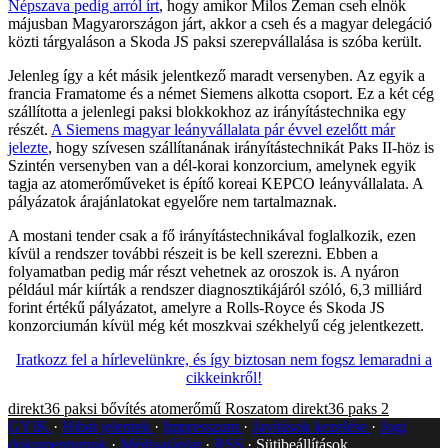
Népszava pedig arról írt
, hogy amikor Milos Zeman cseh elnök
májusban Magyarországon járt, akkor a cseh és a magyar delegáció
közti tárgyaláson a Skoda JS paksi szerepvállalása is szóba került.
Jelenleg így a két másik jelentkező maradt versenyben. Az egyik a
francia Framatome és a német Siemens alkotta csoport. Ez a két cég
szállította a jelenlegi paksi blokkokhoz az irányítástechnika egy
részét.
A Siemens magyar leányvállalata pár évvel ezelőtt már
jelezte
, hogy szívesen szállítanának irányítástechnikát Paks II-höz is
Szintén versenyben van a dél-korai konzorcium, amelynek egyik
tagja az atomerőműveket is építő koreai KEPCO leányvállalata. A
pályázatok árajánlatokat egyelőre nem tartalmaznak.
A mostani tender csak a fő irányítástechnikával foglalkozik, ezen
kívül a rendszer további részeit is be kell szerezni. Ebben a
folyamatban pedig már részt vehetnek az oroszok is. A nyáron
például már kiírták a rendszer diagnosztikájáról szóló, 6,3 milliárd
forint értékű pályázatot, amelyre a Rolls-Royce és Skoda JS
konzorciumán kívül még két moszkvai székhelyű cég jelentkezett.
Iratkozz fel a hírlevelünkre, és így biztosan nem fogsz lemaradni a
cikkeinkről!
direkt36
paksi bővítés
atomerőmű
Roszatom
direkt36
paks 2
GYIK
Hibát jelentek
Impresszum
Javítások kezelése
Jogi
dokumentumok
Médiaajánlat
RSS
Sütibeállítások