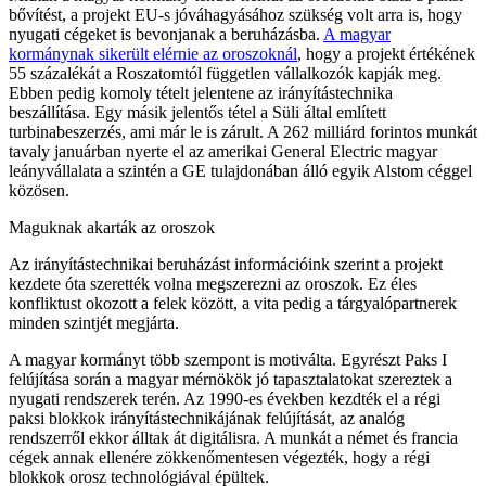
bővítést, a projekt EU-s jóváhagyásához szükség volt arra is, hogy
nyugati cégeket is bevonjanak a beruházásba.
A magyar
kormánynak sikerült elérnie az oroszoknál
, hogy a projekt értékének
55 százalékát a Roszatomtól független vállalkozók kapják meg.
Ebben pedig komoly tételt jelentene az irányítástechnika
beszállítása. Egy másik jelentős tétel a Süli által említett
turbinabeszerzés, ami már le is zárult. A 262 milliárd forintos munkát
tavaly januárban nyerte el az amerikai General Electric magyar
leányvállalata a szintén a GE tulajdonában álló egyik Alstom céggel
közösen.
Maguknak akarták az oroszok
Az irányítástechnikai beruházást információink szerint a projekt
kezdete óta szerették volna megszerezni az oroszok. Ez éles
konfliktust okozott a felek között, a vita pedig a tárgyalópartnerek
minden szintjét megjárta.
A magyar kormányt több szempont is motiválta. Egyrészt Paks I
felújítása során a magyar mérnökök jó tapasztalatokat szereztek a
nyugati rendszerek terén. Az 1990-es években kezdték el a régi
paksi blokkok irányítástechnikájának felújítását, az analóg
rendszerről ekkor álltak át digitálisra. A munkát a német és francia
cégek annak ellenére zökkenőmentesen végezték, hogy a régi
blokkok orosz technológiával épültek.