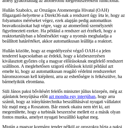
amely gyakorlatilag az atomerőmű idegrendszereként funkcionál.
Hullán Szabolcs, az Országos Atomenergia Hivatal (OAH)
főigazgató-helyettese a Direkt36-nak a rendszert úgy írta le, hogy az
folyamatos méréseket végez, ezek alapján pedig automatikus
beavatkozásokat hajt végre, vagy az atomerőmű személyzetét
figyelmezteti ezekre. Ha például a rendszer azt érzékeli, hogy a
reaktortartályban a hőmérséklet vagy a nyomás meghaladja a
beállított határértéket, akkor automatikusan leállítja a reaktort.
Hullán közölte, hogy az engedélyezést végző OAH-t a jelen
tenderrel kapcsolatban az érdekli, hogy a közbeszerzésen
kiválasztott győztes cég a magyar előírásoknak megfelelő rendszert
szállítson. A meglehetősen szigorú előírások közül például azt
emelte ki, hogy az automatikusan reagáló védelmi rendszereket
háromszorosan kell kiépíteni, arra az eshetőségre is felkészülve, ha
bármelyikük elromlana.
Süli János paksi bővítésért felelős miniszter július közepén, még az
ajánlatok benyújtása előtt
azt mondta egy interjúban
, hogy arra
számít, hogy az irányítástechnika beszállításával nyugati vállalatot
bíz majd meg a Roszatom. Bár ennek okaira nem tért ki, azt
megemlítette, hogy a turbinák beszerzése mellett ez a másik olyan
fontos munka, amelyet nyugati beszállító kaphat meg.
Miután a magyar kormány tender nélkül az oroszokra bízta a paksi