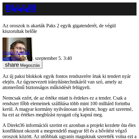
Az oroszok is akarták Paks 2 egyik gigatenderét, de végül
kiszorultak belőle
Szabó András
direkt36
2019. szeptember 5. 3:40
Megosztás
Az új paksi blokkok egyik fontos rendszerére írtak ki tendert nyár
elején. Az úgynevezett irányítástechnikáról van szó, amely az
atomerőmű biztonságos működését felügyeli.
Nemcsak ezért, de az értéke miatt is érdekes ez a tender. Csak a
rendszer főbb elemeinek szállítása több mint 100 milliárd forintba
kerül. A magyar kormány nyilvánosan is jelezte, hogy azt szeretné,
ha ezt az értékes megbízást nyugati cég kapná meg.
A Direkt36 információi szerint ez azonban a projekt kezdete óta éles
konfliktust okozott a megrendelő magyar fél és a bővítést végző
oroszok között. Az utóbbiak ugyanis maguknak szerették volna ezt a