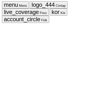
Menü
Címlap
Friss
Kör
Fiók