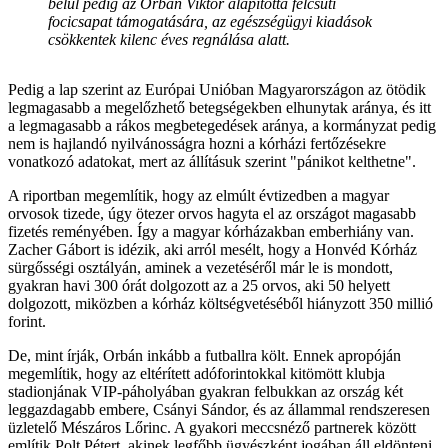
belül pedig az Orbán Viktor alapította felcsúti
focicsapat támogatására, az egészségügyi kiadások
csökkentek kilenc éves regnálása alatt.
Pedig a lap szerint az Európai Unióban Magyarországon az ötödik
legmagasabb a megelőzhető betegségekben elhunytak aránya, és itt
a legmagasabb a rákos megbetegedések aránya, a kormányzat pedig
nem is hajlandó nyilvánosságra hozni a kórházi fertőzésekre
vonatkozó adatokat, mert az állításuk szerint "pánikot kelthetne".
A riportban megemlítik, hogy az elmúlt évtizedben a magyar
orvosok tizede, úgy ötezer orvos hagyta el az országot magasabb
fizetés reményében. Így a magyar kórházakban emberhiány van.
Zacher Gábort is idézik, aki arról mesélt, hogy a Honvéd Kórház
sürgősségi osztályán, aminek a vezetéséről már le is mondott,
gyakran havi 300 órát dolgozott az a 25 orvos, aki 50 helyett
dolgozott, miközben a kórház költségvetéséből hiányzott 350 millió
forint.
De, mint írják, Orbán inkább a futballra költ. Ennek apropóján
megemlítik, hogy az eltérített adóforintokkal kitömött klubja
stadionjának VIP-páholyában gyakran felbukkan az ország két
leggazdagabb embere, Csányi Sándor, és az állammal rendszeresen
üzletelő Mészáros Lőrinc. A gyakori meccsnéző partnerek között
említik Polt Pétert, akinek legfőbb ügyészként jogában áll eldönteni,