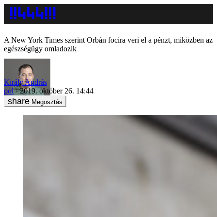
A New York Times szerint Orbán focira veri el a pénzt, miközben az
egészségügy omladozik
Király András
pol
2019. október 26. 14:44
Megosztás