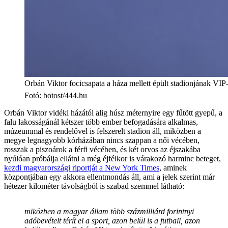
Orbán Viktor focicsapata a háza mellett épült stadionjának VIP-j
Fotó
:
botost/444.hu
Orbán Viktor vidéki házától alig húsz méternyire egy fűtött gyepű, a
falu lakosságánál kétszer több ember befogadására alkalmas,
múzeummal és rendelővel is felszerelt stadion áll, miközben a
megye legnagyobb kórházában nincs szappan a női vécében,
rosszak a piszoárok a férfi vécében, és két orvos az éjszakába
nyúlóan próbálja ellátni a még éjfélkor is várakozó harminc beteget,
kezdi magyarországi riportját a New York Times
, aminek
központjában egy akkora ellentmondás áll, ami a jelek szerint már
hétezer kilométer távolságból is szabad szemmel látható:
miközben a magyar állam több százmilliárd forintnyi
adóbevételt térít el a sport, azon belül is a futball, azon