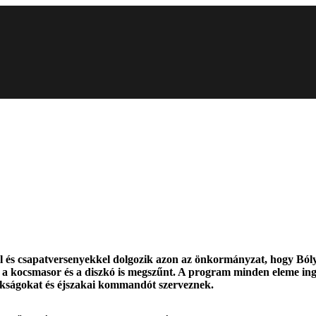
és csapatversenyekkel dolgozik azon az önkormányzat, hogy Bólyba
 a kocsmasor és a diszkó is megszűnt. A program minden eleme ingye
jnokságokat és éjszakai kommandót szerveznek.