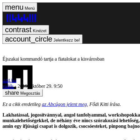
Menü
Kinézet
Jelentkezz be!
Éjszakai kommandó tartja a fiatalokat a kisvárosban
444.hu
vidék
2019. október 29. 9:50
Megosztás
Ez a cikk eredetileg
az Abcúgon jelent meg
, Fődi Kitti írása.
Lakhatással, jogosítvánnyal, angol tanfolyammal, workshopokkal 
munkalehetőségekkel, de néhány éve nincs szórakozási lehetőség,
amin egy ifjúsági csapat is dolgozik, csocsóesteket, pinpong ba