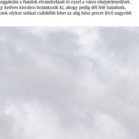
átolni a fiatalok elvándorlását és ezzel a város elnéptelenedését.
gy kedves kisváros bontakozik ki, ahogy pedig dél felé haladunk,
knek olykor sokkal csábítóbb lehet az alig húsz percre lévő nagyobb