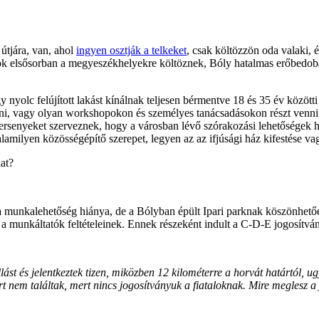
 útjára, van, ahol
ingyen osztják a telkeket
, csak költözzön oda valaki,
talok elsősorban a megyeszékhelyekre költöznek, Bóly hatalmas erőbedob
olc felújított lakást kínálnak teljesen bérmentve 18 és 35 év közötti f
ni, vagy olyan workshopokon és személyes tanácsadásokon részt venni, 
versenyeket szerveznek, hogy a városban lévő szórakozási lehetőségek h
amilyen közösségépítő szerepet, legyen az az ifjúsági ház kifestése va
at?
 a munkalehetőség hiánya, de a Bólyban épült Ipari parknak köszönhet
a munkáltatók feltételeinek. Ennek részeként indult a C-D-E jogosítvá
st és jelentkeztek tizen, miközben 12 kilométerre a horvát határtól, ug
rt nem találtak, mert nincs jogosítványuk a fiataloknak. Mire meglesz a 