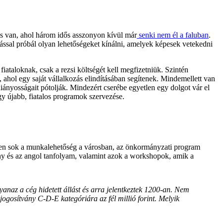
 és van, ahol három idős asszonyon kívül már
senki nem él a faluban
.
ással próbál olyan lehetőségeket kínálni, amelyek képesek vetekedni
iataloknak, csak a rezsi költségét kell megfizetniük. Szintén
ahol egy saját vállalkozás elindításában segítenek. Mindemellett van
iányosságait pótolják. Mindezért cserébe egyetlen egy dolgot vár el
gy újabb, fiatalos programok szervezése.
ően sok a munkalehetőség a városban, az önkormányzati program
ny és az angol tanfolyam, valamint azok a workshopok, amik a
yanaz a cég hidetett állást és arra jelentkeztek 1200-an. Nem
jogosítvány C-D-E kategóriára az fél millió forint. Melyik