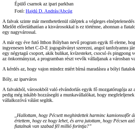
Épülő csarnok az ipari parkban
Fotó
:
Hajdú D. András/Abcúg
A falvak szinte már menthetetlenül ráléptek a végleges elnéptelenedés
Mielőtt előreláthatóan a kisvárosokkal is ez történne, ahonnan a fia
egy nagyvárossal.
A már egy éve futó Itthon Bólyban nevű program egyik fő eleme, hogy ny
ingyenesen lehet C-D-E jogogsítványt szerezni, angol tanfolyamra jár
egy négytagú csoport, akik bulikat, kvízesteket, csocsó és pingpong 
az önkormányzat, a programban részt vevők vállaljanak a városban val
A kérdés az, hogy vajon mindez miért bírná maradásra a bólyi fiatalok
Bóly, az iparváros
A falvakból, városokból való elvándorlás egyik fő mozgatórugója az
pedig még inkább hozzásegíti a munkavállalókat, hogy megfeleljenek 
vállalkozóvá válást segítik.
,,Hallottam, hogy Pécsett meghirdettek harminc kamionsofőr állá
értettem, hogy ez hogy lehet, és arra jutottam, hogy Pécsen azé
fiatalnak van szabad fél millió forintja?”