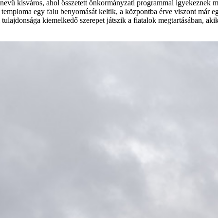
nevű kisváros, ahol összetett önkormányzati programmal igyekeznek megg
és temploma egy falu benyomását keltik, a központba érve viszont már e
tulajdonsága kiemelkedő szerepet játszik a fiatalok megtartásában, aki