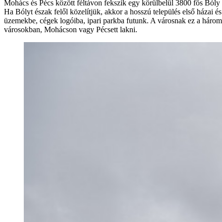
Mohács és Pécs között féltávon fekszik egy körülbelül 3800 fős Bóly 
Ha Bólyt észak felől közelítjük, akkor a hosszú település első házai 
üzemekbe, cégek logóiba, ipari parkba futunk. A városnak ez a három 
városokban, Mohácson vagy Pécsett lakni.