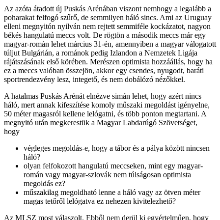
Az azóta átadott új Puskás Arénában viszont nemhogy a legalább a
poharakat felfogó szűrő, de semmilyen háló sincs. Ami az Uruguay
elleni megnyitón nyilván nem rejtett semmiféle kockázatot, nagyon
békés hangulatú meccs volt. De rögtön a második meccs már egy
magyar-román lehet március 31-én, amennyiben a magyar válogatott
túljut Bulgárián, a románok pedig Izlandon a Nemzetek Ligája
rájátszásának első körében. Merészen optimista hozzáállás, hogy ha
ez a meccs valóban összejön, akkor egy csendes, nyugodt, baráti
sportrendezvény lesz, integető, és nem dobálózó nézőkkel.
A hatalmas Puskás Arénát elnézve simán lehet, hogy azért nincs
háló, mert annak kifeszítése komoly műszaki megoldást igényelne,
50 méter magasról kellene lelógatni, és több ponton megtartani. A
megnyitó után megkerestük a Magyar Labdarúgó Szövetséget,
hogy
végleges megoldás-e, hogy a tábor és a pálya között nincsen
háló?
olyan felfokozott hangulatú meccseken, mint egy magyar-
román vagy magyar-szlovák nem túlságosan optimista
megoldás ez?
műszakilag megoldható lenne a háló vagy az ötven méter
magas tetőről lelógatva ez nehezen kivitelezhető?
Az MLSZ most válaszolt. Ebből nem derül ki egyértelműen, hogy