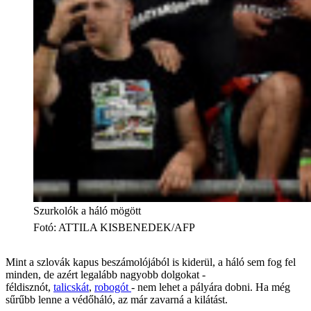
Szurkolók a háló mögött
Fotó
:
ATTILA KISBENEDEK/AFP
Mint a szlovák kapus beszámolójából is kiderül, a háló sem fog fel
minden, de azért legalább nagyobb dolgokat -
féldisznót,
talicskát
,
robogót
- nem lehet a pályára dobni. Ha még
sűrűbb lenne a védőháló, az már zavarná a kilátást.