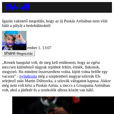
Igazán vakmerő megoldás, hogy az új Puskás Arénában nem védi
háló a pályát a bedobálásoktól
Haszán Zoltán
foci
2019. december 1. 13:07
Megosztás
„Remek hangulat volt, de meg kell említenem, hogy az egész
meccsen különböző tárgyak repültek felém, érmék, flakonok,
mogyoró. Ha mindent összeszedtem volna, kijött volna belőle egy
vacsora” -
nyilatkozta
még a szeptemberi magyar-szlovák Eb-
selejtező után Martin Dúbravka, a szlovák válogatott kapusa. Akkor
még nem volt kész a Puskás Aréna, a meccs a Groupama Arénában
volt, ahol a játéktér és a szurkolók tábora között van háló.