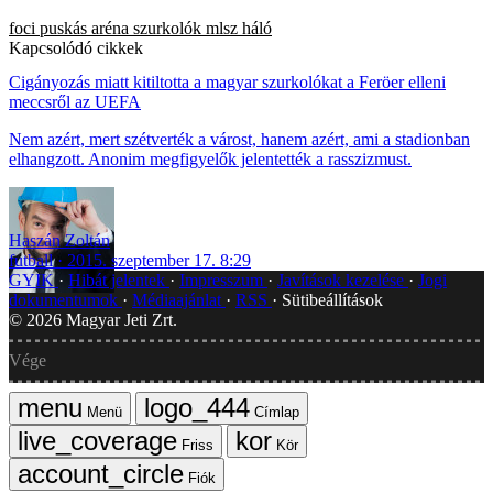
foci
puskás aréna
szurkolók
mlsz
háló
Kapcsolódó cikkek
Cigányozás miatt kitiltotta a magyar szurkolókat a Feröer elleni
meccsről az UEFA
Nem azért, mert szétverték a várost, hanem azért, ami a stadionban
elhangzott. Anonim megfigyelők jelentették a rasszizmust.
Haszán Zoltán
futball
2015. szeptember 17. 8:29
GYIK
Hibát jelentek
Impresszum
Javítások kezelése
Jogi
dokumentumok
Médiaajánlat
RSS
Sütibeállítások
©
2026
Magyar Jeti Zrt.
Vége
Menü
Címlap
Friss
Kör
Fiók