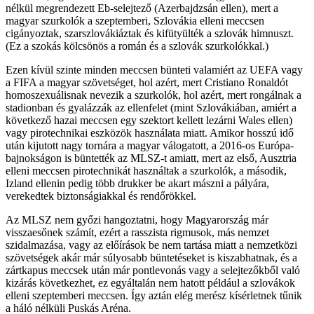
nélkül megrendezett Eb-selejtező (Azerbajdzsán ellen), mert a
magyar szurkolók a szeptemberi, Szlovákia elleni meccsen
cigányoztak, szarszlovákiáztak és kifütyülték a szlovák himnuszt.
(Ez a szokás kölcsönös a román és a szlovák szurkolókkal.)
Ezen kívül szinte minden meccsen bünteti valamiért az UEFA vagy
a FIFA a magyar szövetséget, hol azért, mert Cristiano Ronaldót
homoszexuálisnak nevezik a szurkolók, hol azért, mert rongálnak a
stadionban és gyalázzák az ellenfelet (mint Szlovákiában, amiért a
következő hazai meccsen egy szektort kellett lezárni Wales ellen)
vagy pirotechnikai eszközök használata miatt. Amikor hosszú idő
után kijutott nagy tornára a magyar válogatott, a 2016-os Európa-
bajnokságon is büntették az MLSZ-t amiatt, mert az első, Ausztria
elleni meccsen pirotechnikát használtak a szurkolók, a második,
Izland ellenin pedig több drukker be akart mászni a pályára,
verekedtek biztonságiakkal és rendőrökkel.
Az MLSZ nem győzi hangoztatni, hogy Magyarország már
visszaesőnek számít, ezért a rasszista rigmusok, más nemzet
szidalmazása, vagy az előírások be nem tartása miatt a nemzetközi
szövetségek akár már súlyosabb büntetéseket is kiszabhatnak, és a
zártkapus meccsek után már pontlevonás vagy a selejtezőkből való
kizárás következhet, ez egyáltalán nem hatott például a szlovákok
elleni szeptemberi meccsen. Így aztán elég merész kísérletnek tűnik
a háló nélküli Puskás Aréna.