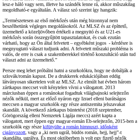
lesz-e háló vagy sem, illetve ha szándék lenne rá, akkor műszakilag
megoldható-e egyáltalán. A válasz szó szerint így hangzik:
„Természetesen az első mérkőzés után még bizonnyal nem
beszélhetünk végleges megoldásokról. Az MLSZ és az építtető,
üzemeltető a közeljövőben értékeli a megnyitó és az U21-es
mérkőzés során összegyűjtött tapasztalatokat, és csak ezután
várható, hogy az Ön által felvetett – egyébként jogos - kérdésre is
megnyugtató választ tudjunk adni. A felvetett műszaki probléma is
valós, de erre is csak a szakemberekkel történő konzultáció után tud
választ adni az üzemeltető.”
Persze meg lehet próbálni hatni a szurkolókra, hogy ne dobálják a
szlovák/román kapust. De a drukkerek edukációjában eddig
látványosan sikertelen volt az MLSZ. Az elmúlt hat évben három
zártkapus meccset volt kénytelen vívni a válogatott. 2013
márciusban éppen a románokat fogadtuk világbajnoki selejtezőn
nézők nélkül, mert az előző nyáron egy Izrael elleni barátságos
meccsen a magyar szurkolók egy része antiszemita jelszavakat
skandált. A következő zártkapus büntetést (2018 szeptember,
Görögország elleni Nemzetek Ligája meccs) azért kapta a
válogatott, mert éppen egy magyar-román Eb-selejtezőn, 2015-ben a
szurkolók egy része
kifütyülte a román himnuszt, időnként
cigányozott
, vagy a „ki nem ugrál, büdös román, hejj, hejj”-t
skandálta, ugrálva. És most októberben is volt egy fizető nézők