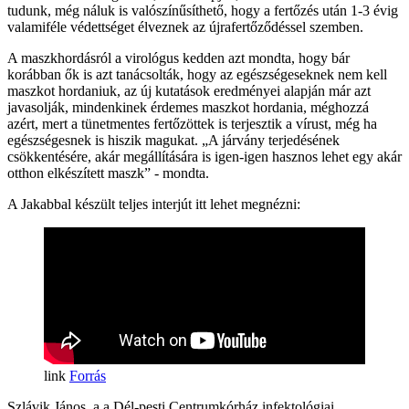
tudunk, még náluk is valószínűsíthető, hogy a fertőzés után 1-3 évig
valamiféle védettséget élveznek az újrafertőződéssel szemben.
A maszkhordásról a virológus kedden azt mondta, hogy bár
korábban ők is azt tanácsolták, hogy az egészségeseknek nem kell
maszkot hordaniuk, az új kutatások eredményei alapján már azt
javasolják, mindenkinek érdemes maszkot hordania, méghozzá
azért, mert a tünetmentes fertőzöttek is terjesztik a vírust, még ha
egészségesnek is hiszik magukat. „A járvány terjedésének
csökkentésére, akár megállítására is igen-igen hasznos lehet egy akár
otthon elkészített maszk” - mondta.
A Jakabbal készült teljes interjút itt lehet megnézni:
Forrás
Szlávik János, a a Dél-pesti Centrumkórház infektológiai