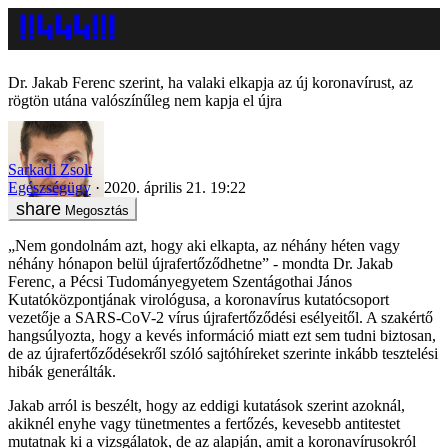
Dr. Jakab Ferenc szerint, ha valaki elkapja az új koronavírust, az
rögtön utána valószínűleg nem kapja el újra
Sarkadi Zsolt
Egészségügy
2020. április 21. 19:22
Megosztás
„Nem gondolnám azt, hogy aki elkapta, az néhány héten vagy
néhány hónapon belül újrafertőződhetne” - mondta Dr. Jakab
Ferenc, a Pécsi Tudományegyetem Szentágothai János
Kutatóközpontjának virológusa, a koronavírus kutatócsoport
vezetője a SARS-CoV-2 vírus újrafertőződési esélyeitől. A szakértő
hangsúlyozta, hogy a kevés információ miatt ezt sem tudni biztosan,
de az újrafertőződésekről szóló sajtóhíreket szerinte inkább tesztelési
hibák generálták.
Jakab arról is beszélt, hogy az eddigi kutatások szerint azoknál,
akiknél enyhe vagy tünetmentes a fertőzés, kevesebb antitestet
mutatnak ki a vizsgálatok, de az alapján, amit a koronavírusokról