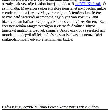
osztályának vezetője is adott interjút kedden, ő
az RTL Klubnak
. Ő
azt mondta, Magyarországon egyelőre nem lehet megjósolni, mikor
csendesedik le a járvány Magyarországon. A fertőzés kezelésére
használható szerekről azt mondta, egy olyan van közülük, ami
bizonyítottan hatásos, ez pedig a Remdesivir nevű készítmény. Ez a
szer nemsokára Magyarországon is elérhetővé válik a súlyos
tüneteket mutató fertőzöttek számára. Jakab ezekről a szerekről azt
mondta, mindegyikről lehet jót és rosszat is olvasni a nemzetközi
szakirodalomban, egyelőre semmi nem biztos.
Egészségügy
covid-19
Jakab Ferenc
koronavírus
szlávik jános