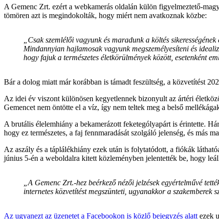
A Gemenc Zrt. ezért a webkamerás oldalán külön figyelmeztető-magyar
tömören azt is megindokolták, hogy miért nem avatkoznak közbe:
„Csak szemlélői vagyunk és maradunk a költés sikerességének 
Mindannyian hajlamosak vagyunk megszemélyesíteni és idealizál
hogy fajuk a természetes életkörülmények között, esetenként 
Bár a dolog miatt már korábban is támadt feszültség, a közvetítést 2020
Az idei év viszont különösen kegyetlennek bizonyult az ártéri életköz
Gemencet nem öntötte el a víz, így nem teltek meg a belső mellékágak,
A brutális élelemhiány a bekamerázott feketególyapárt is érintette. Há
hogy ez természetes, a faj fennmaradását szolgáló jelenség, és más mad
Az aszály és a táplálékhiány ezek után is folytatódott, a fiókák látha
június 5-én a weboldalra kitett közleményben jelentették be, hogy leál
„A Gemenc Zrt.-hez beérkező nézői jelzések egyértelművé tették
internetes közvetítést megszünteti, ugyanakkor a szakemberek sz
Az ugyanezt az üzenetet a Facebookon is közlő bejegyzés alatt
ezek u