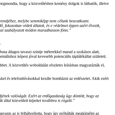
megmondta, hogy a közvetítésben kemény dolgok is láthatók, illetve
t rendjéhez, melybe semmiképp nem célunk beavatkozni.
fokozottan védett állatok, és e védelmet éppen azért élvezik,
ltal szabályozott módon maradhasson fönn.”
.
una átlagos tavaszi szintje méterekkel marad a szokásos alatt,
álishoz képest jóval kevesebb potenciális táplálékállat született.
ébbet. A közvetítés weboldalán részletes leírásban magyarázták el,
lekkel és telefonhívásokkal kezdte bombázni az erdészetet. Akik ezért
ndjének valóságát. Ezért az erdőgazdaság úgy döntött, hogy az
által közvetített képeket továbbra is rögzíti.”
gyanis az is felháborította, hogy így próbálták megkímélni az