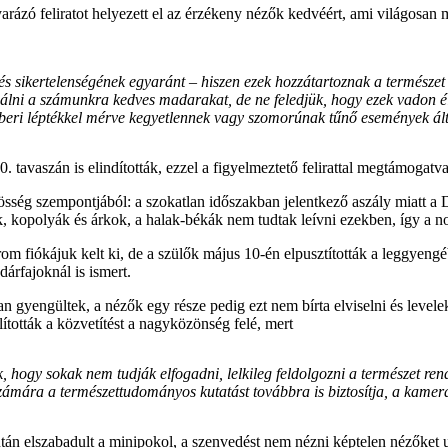
ázó feliratot helyezett el az érzékeny nézők kedvéért, ami világosan 
és sikertelenségének egyaránt – hiszen ezek hozzátartoznak a természe
ni a számunkra kedves madarakat, de ne feledjük, hogy ezek vadon élő, 
emberi léptékkel mérve kegyetlennek vagy szomorúnak tűnő események á
. tavaszán is elindították, ezzel a figyelmeztető felirattal megtámogatva
össég szempontjából: a szokatlan időszakban jelentkező aszály miatt a D
 kopolyák és árkok, a halak-békák nem tudtak leívni ezekben, így a norm
rom fiókájuk kelt ki, de a szülők május 10-én elpusztították a leggyeng
árfajoknál is ismert.
tóan gyengültek, a nézők egy része pedig ezt nem bírta elviselni és leve
lították a közvetítést a nagyközönség felé, mert
, hogy sokak nem tudják elfogadni, lelkileg feldolgozni a természet re
ámára a természettudományos kutatást továbbra is biztosítja, a kamerák 
tán elszabadult a minipokol, a szenvedést nem nézni képtelen nézőket u