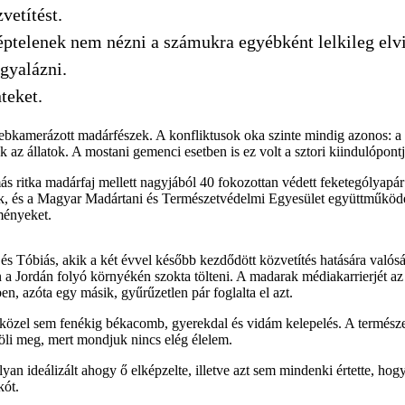
vetítést.
éptelenek nem nézni a számukra egyébként lelkileg elvi
gyalázni.
teket.
ebkamerázott madárfészek. A konfliktusok oka szinte mindig azonos: a 
 az állatok. A mostani gemenci esetben is ez volt a sztori kiindulópontj
ritka madárfaj mellett nagyjából 40 fokozottan védett feketególyapár f
rk, és a Magyar Madártani és Természetvédelmi Egyesület együttműkö
eményeket.
s Tóbiás, akik a két évvel később kezdődött közvetítés hatására valósá
en a Jordán folyó környékén szokta tölteni. A madarak médiakarrierjét a
ben, azóta egy másik, gyűrűzetlen pár foglalta el azt.
 közel sem fenékig békacomb, gyerekdal és vidám kelepelés. A természet
öli meg, mert mondjuk nincs elég élelem.
an ideálizált ahogy ő elképzelte, illetve azt sem mindenki értette, hog
kót.