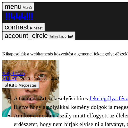
Menü
Kinézet
Jelentkezz be!
Kikapcsolták a webkamerás közvetítést a gemenci feketególya-fészek
Szily László
ÁLLAT
2020. június 8. 14:43
Megosztás
A Gemenc Zrt. a keselyűsi híres
feketególya-fés
illetve hogy a gólyákkal kemény dolgok is mege
Amikor a mostani aszály miatt elfogyott az élelem
erdészetet, hogy nem bírják elviselni a látványt,