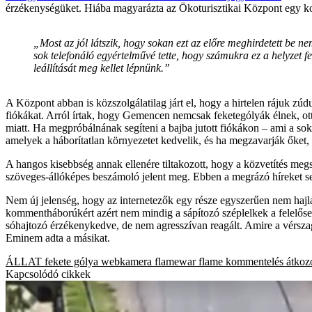
érzékenységüket. Hiába magyarázta az Ökoturisztikai Központ egy ko
„Most az jól látszik, hogy sokan ezt az előre meghirdetett be n
sok telefonáló egyértelművé tette, hogy számukra ez a helyzet f
leállítását meg kellet lépnünk.”
A Központ abban is közszolgálatilag járt el, hogy a hirtelen rájuk 
fiókákat. Arról írtak, hogy Gemencen nemcsak feketególyák élnek, ot
miatt. Ha megpróbálnának segíteni a bajba jutott fiókákon – ami a sok 
amelyek a háborítatlan környezetet kedvelik, és ha megzavarják őket,
A hangos kisebbség annak ellenére tiltakozott, hogy a közvetítés megsz
szöveges-állóképes beszámoló jelent meg. Ebben a megrázó híreket sem
Nem új jelenség, hogy az internetezők egy része egyszerűen nem hajlan
kommentháborúkért azért nem mindig a sápítozó széplelkek a felelős
sóhajtozó érzékenykedve, de nem agresszívan reagált. Amire a vérsza
Eminem adta a másikat.
ÁLLAT
fekete gólya
webkamera
flamewar
flame
kommentelés
átkoz
Kapcsolódó cikkek