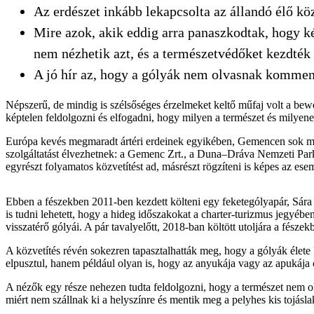
Az erdészet inkább lekapcsolta az állandó élő köz
Mire azok, akik eddig arra panaszkodtak, hogy k
nem nézhetik azt, és a természetvédőket kezdték 
A jó hír az, hogy a gólyák nem olvasnak kommen
Népszerű, de mindig is szélsőséges érzelmeket keltő műfaj volt a bew
képtelen feldolgozni és elfogadni, hogy milyen a természet és milyenek
Európa kevés megmaradt ártéri erdeinek egyikében, Gemencen sok más 
szolgáltatást élvezhetnek: a Gemenc Zrt., a Duna–Dráva Nemzeti Pa
egyrészt folyamatos közvetítést ad, másrészt rögzíteni is képes az es
Ebben a fészekben 2011-ben kezdett költeni egy feketególyapár, Sára é
is tudni lehetett, hogy a hideg időszakokat a charter-turizmus jegyéb
visszatérő gólyái. A pár tavalyelőtt, 2018-ban költött utoljára a fészek
A közvetítés révén sokezren tapasztalhatták meg, hogy a gólyák élete
elpusztul, hanem például olyan is, hogy az anyukája vagy az apukája 
A nézők egy része nehezen tudta feldolgozni, hogy a természet nem oly
miért nem szállnak ki a helyszínre és mentik meg a pelyhes kis tojásla