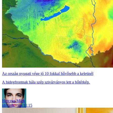
Az ország nyugati vége jó 10 fokkal hűvősebb a keletinél
A hidegfrontnak hála szép szivárványos lett a hőtérkép.
Herczeg Márk
időjárás
ma 11:15