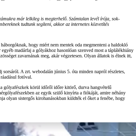
zámukra már lelkileg is megterhelő. Számtalan levél írója, sok-
mbereknek tudtunk segíteni, akkor az internetes közvetítés
el a háborgóknak, hogy miért nem mentek oda megmenteni a haldokló
ár egyéb madárfaj a gólyákhoz hasonlóan szenved most a táplálékhiány
özösséget zavarnának meg, akár végzetesen. Olyan állatok is élnek itt,
 sorsáról. A zrt. webodalán június 5. óta minden napról részletes,
ráadásul fotóval.
a gólyafészkek körül időről időre kitörő, durva hangvételű
érgólyafészekben az egyik szülő kinyírta a fiókáját, amire néhány
ja olyan sistergős kirohanásokban küldték el őket a fenébe, hogy