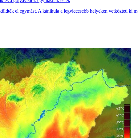
ők és a gólyavédők egymásnak estek
 küldték el egymást. A kánikula a legviccesebb helyeken vetkőzteti ki 