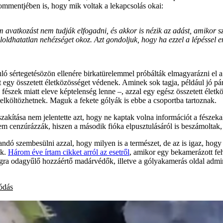
mmentjében is, hogy mik voltak a lekapcsolás okai:
em avatkozást nem tudják elfogadni, és akkor is nézik az adást, amikor s
eloldhatatlan nehézséget okoz. Azt gondoljuk, hogy ha ezzel a lépéssel e
zúduló sértegetésözön ellenére birkatürelemmel próbálták elmagyarázni 
t egy összetett életközösséget védenek. Aminek sok tagja, például jó p
fészek miatt eleve képtelenség lenne –, azzal egy egész összetett életk
 elköltözhetnek. Maguk a fekete gólyák is ebbe a csoportba tartoznak.
akítása nem jelentette azt, hogy ne kaptak volna információt a fészekalj
 cenzúrázzák, hiszen a második fióka elpusztulásáról is beszámoltak, 
dó szembesülni azzal, hogy milyen is a természet, de az is igaz, hogy 
ek.
Három éve írtam cikket arról az esetről
, amikor egy bekamerázott feh
gra odagyűlő hozzáértő madárvédők, illetve a gólyakamerás oldal admin
ódás