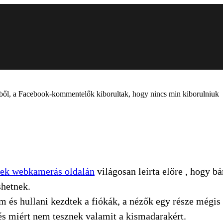
ből, a Facebook-kommentelők kiborultak, hogy nincs min kiborulniuk
zek webkamerás oldalán
világosan leírta előre , hogy b
shetnek.
 és hullani kezdtek a fiókák, a nézők egy része mégis 
 és miért nem tesznek valamit a kismadarakért.