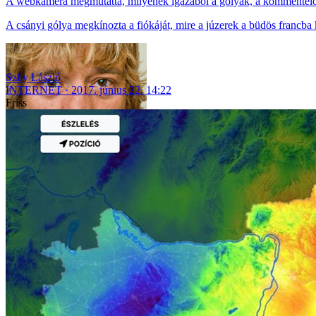
A webkamera megmutatta, milyenek igazából a gólyák, a kommentel
A csányi gólya megkínozta a fiókáját, mire a júzerek a büdös francba
Szily László
INTERNET
2017. június 22. 14:22
Friss