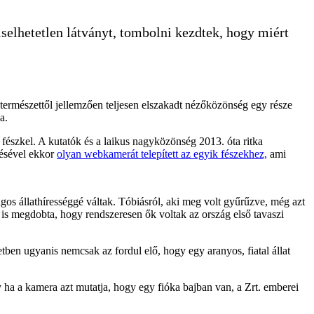
selhetetlen látványt, tombolni kezdtek, hogy miért
természettől jellemzően teljesen elszakadt nézőközönség egy része
a.
észkel. A kutatók és a laikus nagyközönség 2013. óta ritka
désével ekkor
olyan webkamerát telepített az egyik fészekhez,
ami
gos állathírességgé váltak. Tóbiásról, aki meg volt gyűrűzve, még azt
z is megdobta, hogy rendszeresen ők voltak az ország első tavaszi
ben ugyanis nemcsak az fordul elő, hogy egy aranyos, fiatal állat
y ha a kamera azt mutatja, hogy egy fióka bajban van, a Zrt. emberei