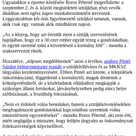
Ugyanakkor a riporter kérdésére Boros Péterné megerősítette: a
szeptember 2. és 4. között meghirdetett sztrájkban részt vevők
általában nem egész napos munkabeszüntetést terveznek.
Leggyakrabban két órás figyelmeztető sztrájkot tartanak, vannak,
akik csak egy, vannak akik mindhárom napon.
„Az a lényeg, hogy azt éreztük most a sztrájk szervezésének
hajrájában, hogy ez a 30 ezer ember együtt rezeg a gondolataiban,
és együtt szeretné tolni a követeléseit a kormány felé” - mondta a
szakszervezeti elnök.
Hozzátéve, „teljesen megdöbbentek” azon a levélen,
amiben Pintér
Sándor belügyminiszter reagált
a sztrájkfelhívásra és az MKKSZ
tárgyalási kezdeményezésére. Ebben Pintér azt üzente, a települések
önkormányzatai, függetlenül a kormánytól, maguk döntenek a
költségvetésükről, de a közfeladatok ellátásához megkapják a
szükséges állami forrásokat, járványhelyzetben pedig nincs helye
széthúzásnak, a feszültség fokozásának.
„Nem ez érdekelt volna bennünket, hanem a sztrájkkövetelésekben
megfogalmazott gondolatokkal kapcsolatban szerettünk volna
minisztériumi egyeztetéseket” - mondta Boros Péterné, aki nem érti,
miért negligálja a miniszter, hogy leüljön tárgyalni az önkormányzati
érdekszövetségek képviselőivel.