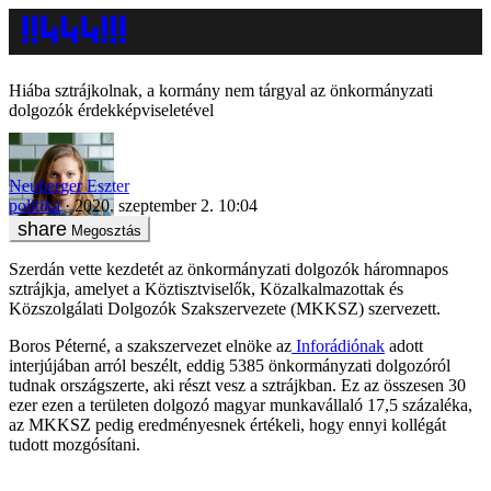
Hiába sztrájkolnak, a kormány nem tárgyal az önkormányzati
dolgozók érdekképviseletével
Neuberger Eszter
politika
2020. szeptember 2. 10:04
Megosztás
Szerdán vette kezdetét az önkormányzati dolgozók háromnapos
sztrájkja, amelyet a Köztisztviselők, Közalkalmazottak és
Közszolgálati Dolgozók Szakszervezete (MKKSZ) szervezett.
Boros Péterné, a szakszervezet elnöke az
Inforádiónak
adott
interjújában arról beszélt, eddig 5385 önkormányzati dolgozóról
tudnak országszerte, aki részt vesz a sztrájkban. Ez az összesen 30
ezer ezen a területen dolgozó magyar munkavállaló 17,5 százaléka,
az MKKSZ pedig eredményesnek értékeli, hogy ennyi kollégát
tudott mozgósítani.