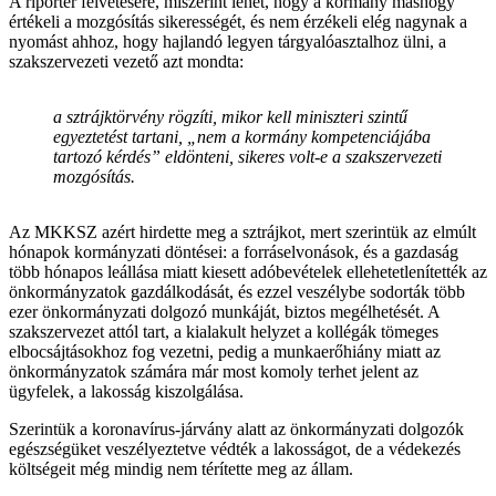
A riporter felvetésére, miszerint lehet, hogy a kormány máshogy
értékeli a mozgósítás sikerességét, és nem érzékeli elég nagynak a
nyomást ahhoz, hogy hajlandó legyen tárgyalóasztalhoz ülni, a
szakszervezeti vezető azt mondta:
a sztrájktörvény rögzíti, mikor kell miniszteri szintű
egyeztetést tartani, „nem a kormány kompetenciájába
tartozó kérdés” eldönteni, sikeres volt-e a szakszervezeti
mozgósítás.
Az MKKSZ azért hirdette meg a sztrájkot, mert szerintük az elmúlt
hónapok kormányzati döntései: a forráselvonások, és a gazdaság
több hónapos leállása miatt kiesett adóbevételek ellehetetlenítették az
önkormányzatok gazdálkodását, és ezzel veszélybe sodorták több
ezer önkormányzati dolgozó munkáját, biztos megélhetését. A
szakszervezet attól tart, a kialakult helyzet a kollégák tömeges
elbocsájtásokhoz fog vezetni, pedig a munkaerőhiány miatt az
önkormányzatok számára már most komoly terhet jelent az
ügyfelek, a lakosság kiszolgálása.
Szerintük a koronavírus-járvány alatt az önkormányzati dolgozók
egészségüket veszélyeztetve védték a lakosságot, de a védekezés
költségeit még mindig nem térítette meg az állam.