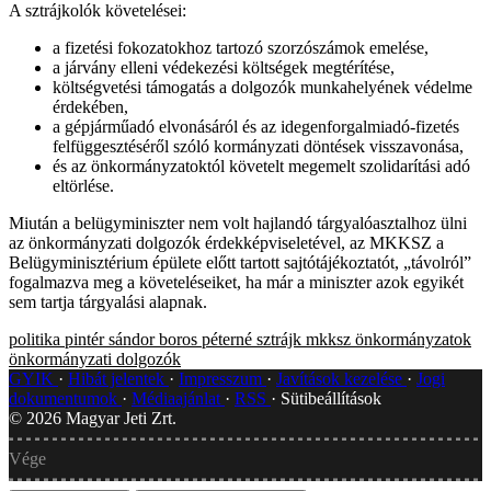
A sztrájkolók követelései:
a fizetési fokozatokhoz tartozó szorzószámok emelése,
a járvány elleni védekezési költségek megtérítése,
költségvetési támogatás a dolgozók munkahelyének védelme
érdekében,
a gépjárműadó elvonásáról és az idegenforgalmiadó-fizetés
felfüggesztéséről szóló kormányzati döntések visszavonása,
és az önkormányzatoktól követelt megemelt szolidarítási adó
eltörlése.
Miután a belügyminiszter nem volt hajlandó tárgyalóasztalhoz ülni
az önkormányzati dolgozók érdekképviseletével, az MKKSZ a
Belügyminisztérium épülete előtt tartott sajtótájékoztatót, „távolról”
fogalmazva meg a követeléseiket, ha már a miniszter azok egyikét
sem tartja tárgyalási alapnak.
politika
pintér sándor
boros péterné
sztrájk
mkksz
önkormányzatok
önkormányzati dolgozók
GYIK
Hibát jelentek
Impresszum
Javítások kezelése
Jogi
dokumentumok
Médiaajánlat
RSS
Sütibeállítások
©
2026
Magyar Jeti Zrt.
Vége