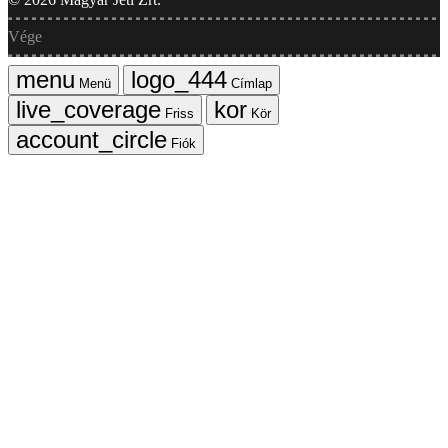
Vége
Menü
Címlap
Friss
Kör
Fiók