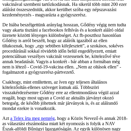
vakcinával szembeni tartózkodásnak. Ha sikerül több mint 200 ezer
aláírást összeszedniük, akkor kerülhet szóba egy népszavazási
kezdeményezés - magyarázta a gyógyszerész.
De hiába beszélgettünk aránylag hosszan, Gődény végig nem tudta
vagy akarta tisztáni a facebookos felhívás és a konkrét aláíró oldal
üzenete közötti lényeges különbséget. Az fb-poszthoz hasonlóan
Gődény is arról beszélt, hogy az aláírók igazából az ellen
tiltakoznak, hogy „egy sebtiben kifejlesztett”, a szokásos, sokéves
procedúránál sokkal rövidebb időn belül engedélyezett, emiatt
potenciálisan veszélyes vakcinát vezessenek be, kötelezővé téve
annak beadatását. Vagyis a konkrét - bár abban a formában még
nem is létező - Covid-19-vakcina ellen. „Nem az oltások ellen” -
fogalmazott a gyógyszerész-pártvezető.
Csakhogy, mint említettem, az íven egy teljesen általános
kötelezőoltás-ellenes szöveget íratnak alá. Többszöri
visszakérdezésemre Gődény erre az ellentmondásra végül azzal
reagált, hogy most ugyan a Covid az aktuális járványt okozó
betegség, de később jöhetnek már járványok is, és az aláírandó
mondat ezekre is vonatkozik.
Azt
a Telex írta meg nemrég
, hogy a Közös Nevező és annak 2018-
as választási elszámolása miatt két nyomozás is folyik a NAV
Észak-alföldi Bűnügyi Igazgatóságán. Az egyik különösen nagy