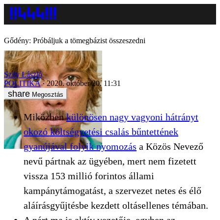
Gődény: Próbáljuk a tömegbázist összeszedni
Szily László
POLITIKA
2020. október 20. 11:31
Megosztás
Miközben
különösen nagy vagyoni hátrányt
okozó költségvetési csalás bűntettének
gyanújával folyik nyomozás
a Közös Nevező
nevű pártnak az ügyében, mert nem fizetett
vissza 153 millió forintos állami
kampánytámogatást, a szervezet netes és élő
aláírásgyűjtésbe kezdett oltásellenes témában.
A párt ma is aktív vezetője, egyben az