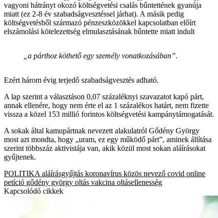
vagyoni hátrányt okozó költségvetési csalás bűntettének gyanúja
miatt (ez 2-8 év szabadságvesztéssel járhat). A másik pedig
költségvetésből származó pénzeszközökkel kapcsolatban előírt
elszámolási kötelezettség elmulasztásának bűntette miatt indult
„a párthoz köthető egy személy vonatkozásában”.
Ezért három évig terjedő szabadságvesztés adható.
A lap szerint a választáson 0,07 százaléknyi szavazatot kapó párt,
annak ellenére, hogy nem érte el az 1 százalékos határt, nem fizette
vissza a közel 153 millió forintos költségvetési kampánytámogatását.
A sokak által kamupártnak nevezett alakulatról Gődény György
most azt mondta, hogy „uram, ez egy működő párt”, aminek állítása
szerint többszáz aktivistája van, akik közül most sokan aláírásokat
gyűjtenek.
POLITIKA
aláírásgyűjtás
koronavírus
közös nevező
covid
online
petíció
gődény györgy
oltás
vakcina
oltásellenesség
Kapcsolódó cikkek