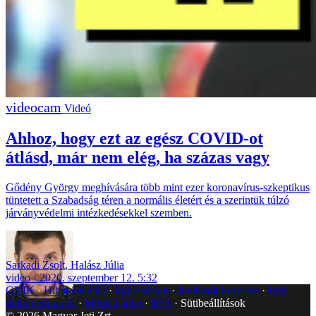
Videó
Ahhoz, hogy ezt az egész COVID-ot
átlásd, már nem elég, ha százas vagy
Gődény György meghívására több mint ezer koronavírus-szkeptikus
tüntetett a Szabadság téren a normális életért és a szerintük túlzó
járványvédelmi intézkedésekkel szemben.
Sarkadi Zsolt
,
Halász Júlia
video
2020. szeptember 12. 5:32
GYIK
Hibát jelentek
Impresszum
Javítások kezelése
Jogi
dokumentumok
Médiaajánlat
RSS
Sütibeállítások
©
2026
Magyar Jeti Zrt.