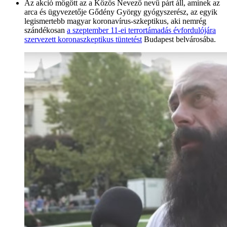
Az akció mögött az a Közös Nevező nevű párt áll, aminek az
arca és ügyvezetője Gődény György gyógyszerész, az egyik
legismertebb magyar koronavírus-szkeptikus, aki nemrég
szándékosan
a szeptember 11-ei terrortámadás évfordulójára
szervezett koronaszkeptikus tüntetést
Budapest belvárosába.