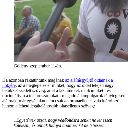
Gődény szeptember 11-én.
Ha azonban rákattintunk magának
az aláírásgyűjtő oldalnak a
linkjére
, az a meglepetés ér minket, hogy az oldal tetején nagy
betűkkel szedett szöveg, amit a lakcímüket, mailcímüket - és
opcionálisan a telefonszámukat - megadó állampolgárok ténylegesen
aláírnak, már egyáltalán nem csak a koronaellenes vakcináról szól,
hanem a lehető legáltalánosabb oltásellenes szöveg:
„Egyetértek azzal, hogy védőoltásra senkit ne lehessen
kötelezni, és annak hiánya miatt senkit ne lehessen