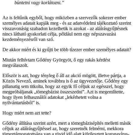
büntetni vagy korlátozni.”
Az is feltűnik egyből, hogy miközben a szervezők sokezer ember
személyes adatait kapják meg - és az adatvédelmi tájékoztató szerint
visszavonásig szabadon kezelhetik is azokat - az aláírásgyűjtésnek
nincs látható gyakorlati célja, például nem egy népszavazási
kezdeményezésről van szó.
De akkor miért és ki gyűjti be több tízezer ember személyes adatait?
Miután felhívtam Gődény Györgyöt, ő egy rakás kérdést
megválaszolt.
Először is azt, hogy tényleg ő áll az akció mögött, illetve pártja, a
Közös Nevező, aminek továbbra is ő az ügyvezetője. Gődény egy
pillanatig sem titkolta, hogy az egyik fő céljuk az egésszel, hogy
megpróbáljanak „tömegbázist összeszedni”. Azt is megemlítette,
hogy ilyen felhasználói adatokat „lekérhetett volna a
nyilvántartásból” is.
Hogy miért nem azt tette?
Gődény állítása szerint azért, mert a tömegbázisépítés melletti másik
céljuk az aláírásgyűjtéssel az, hogy szeretnék felmérni, mekkora
tömegtámogatottsága van a rövid idő alatt kifejlesztett koronavírus-