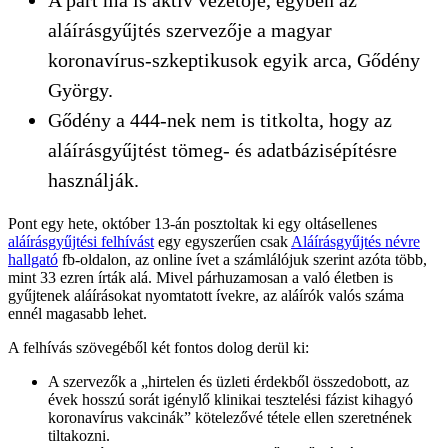
aláírásgyűjtés szervezője a magyar
koronavírus-szkeptikusok egyik arca, Gődény
György.
Gődény a 444-nek nem is titkolta, hogy az
aláírásgyűjtést tömeg- és adatbázisépítésre
használják.
Pont egy hete, október 13-án posztoltak ki egy oltásellenes
aláírásgyűjtési felhívást
egy egyszerűen csak
Aláírásgyűjtés névre
hallgató
fb-oldalon, az online ívet a számlálójuk szerint azóta több,
mint 33 ezren írták alá. Mivel párhuzamosan a való életben is
gyűjtenek aláírásokat nyomtatott ívekre, az aláírók valós száma
ennél magasabb lehet.
A felhívás szövegéből két fontos dolog derül ki:
A szervezők a „hirtelen és üzleti érdekből összedobott, az
évek hosszú sorát igénylő klinikai tesztelési fázist kihagyó
koronavírus vakcinák” kötelezővé tétele ellen szeretnének
tiltakozni.