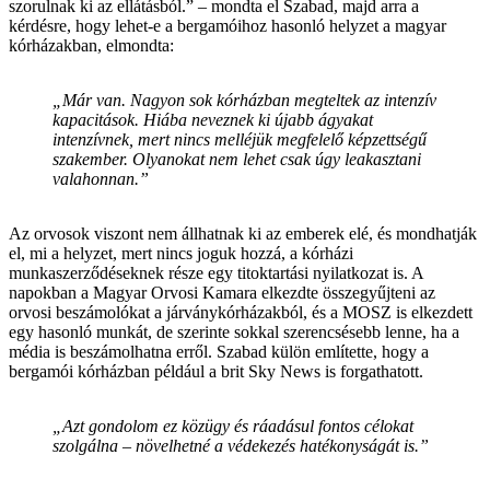
szorulnak ki az ellátásból.” – mondta el Szabad, majd arra a
kérdésre, hogy lehet-e a bergamóihoz hasonló helyzet a magyar
kórházakban, elmondta:
„Már van. Nagyon sok kórházban megteltek az intenzív
kapacitások. Hiába neveznek ki újabb ágyakat
intenzívnek, mert nincs melléjük megfelelő képzettségű
szakember. Olyanokat nem lehet csak úgy leakasztani
valahonnan.”
Az orvosok viszont nem állhatnak ki az emberek elé, és mondhatják
el, mi a helyzet, mert nincs joguk hozzá, a kórházi
munkaszerződéseknek része egy titoktartási nyilatkozat is. A
napokban a Magyar Orvosi Kamara elkezdte összegyűjteni az
orvosi beszámolókat a járványkórházakból, és a MOSZ is elkezdett
egy hasonló munkát, de szerinte sokkal szerencsésebb lenne, ha a
média is beszámolhatna erről. Szabad külön említette, hogy a
bergamói kórházban például a brit Sky News is forgathatott.
„Azt gondolom ez közügy és ráadásul fontos célokat
szolgálna – növelhetné a védekezés hatékonyságát is.”