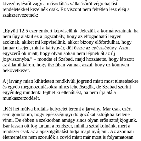
kivezénylésről vagy a másodállás vállalásáról végrehajtási
rendeletekkel kezelnék csak. Ez viszont nem feltétlen lesz elég a
szakszervezetnek:
„Együtt 12,5 ezer embert képviselünk. Jeleztük a kormányzatnak, ha
nem úgy alakul ez a jogszabály, hogy az elfogadható legyen
azoknak, akiket mi képviselünk, akkor bizony előfordulhat, hogy
január elsején, mint a kártyavár, dől össze az egészségügy. Azon
egyszerű ok miatt, hogy olyan sokan nem lépnek át az új
jogviszonyba.” – mondta el Szabad, majd hozzátette, hogy látszott
az államtitkáron, hogy tisztában vannak azzal, hogy ez könnyen
bekövetkezet.
A járvány miatt kihirdetett rendkívüli jogrend miatt most tüntetésekre
és egyéb megmozdulásokra nincs lehetőségük, de Szabad szerint
egyénileg mindenki fejthet ki ellenállást, ha nem írja alá a
munkaszerződését.
„Két hét múlva brutális helyzetet teremt a járvány. Már csak ezért
sem gondolom, hogy egészségügyi dolgozókat sztrájkba kellene
vinni. De ebben a szektorban amúgy sincs olyan erős sztrájkjogunk.
Bár lassan ott fog tartani a rendszer, mintha sztrájkolnánk, mert a
rendszer csak az alapszolgáltatást tudja majd nyújtani. Az azonnali
életmentésre nem szorulók a covid miatt már most is folyamatosan