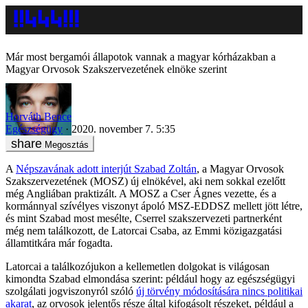
Már most bergamói állapotok vannak a magyar kórházakban a
Magyar Orvosok Szakszervezetének elnöke szerint
Horváth Bence
Egészségügy
2020. november 7. 5:35
Megosztás
A
Népszavának adott interjút Szabad Zoltán
, a Magyar Orvosok
Szakszervezetének (MOSZ) új elnökével, aki nem sokkal ezelőtt
még Angliában praktizált. A MOSZ a Cser Ágnes vezette, és a
kormánnyal szívélyes viszonyt ápoló MSZ-EDDSZ mellett jött létre,
és mint Szabad most mesélte, Cserrel szakszervezeti partnerként
még nem találkozott, de Latorcai Csaba, az Emmi közigazgatási
államtitkára már fogadta.
Latorcai a találkozójukon a kellemetlen dolgokat is világosan
kimondta Szabad elmondása szerint: például hogy az egészségügyi
szolgálati jogviszonyról szóló
új törvény módosítására nincs politikai
akarat
, az orvosok jelentős része által kifogásolt részeket, például a